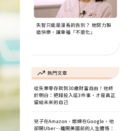
失智只能是漫長的告別？ 她努力製
來自剛果的巧克力神父 為台灣奉獻
63歲卸矽谷副總、搬回台灣找快
104歲打破金氏世界紀錄 成為全球
事業巔峰他選擇追夢…黑手阿伯拉
造快樂，讓幸福「不退化」
36年 「台灣是我的家，我連作夢都
樂！「蛋黃哥小丑」走進安養院，
最年長羽球選手，分享長壽的秘密
小提琴還登上小巨蛋！連CNN都大
講台語！」
逗樂上萬爺奶：退休後才開始真正
原來是「這個」
讚！
的人生
熱門文章
從失業零存款到30歲財富自由！他終
於明白：把錢投入這3件事，才是真正
留給未來的自己
兒子在Amazon、媳婦在Google，他
卻開Uber…離開美國前的人生體悟：