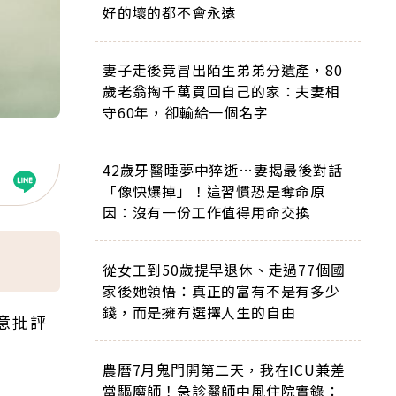
好的壞的都不會永遠
妻子走後竟冒出陌生弟弟分遺產，80
歲老翁掏千萬買回自己的家：夫妻相
守60年，卻輸給一個名字
42歲牙醫睡夢中猝逝…妻揭最後對話
「像快爆掉」！這習慣恐是奪命原
因：沒有一份工作值得用命交換
從女工到50歲提早退休、走過77個國
家後她領悟：真正的富有不是有多少
錢，而是擁有選擇人生的自由
任意批評
農曆7月鬼門開第二天，我在ICU兼差
當驅魔師！急診醫師中風住院實錄：