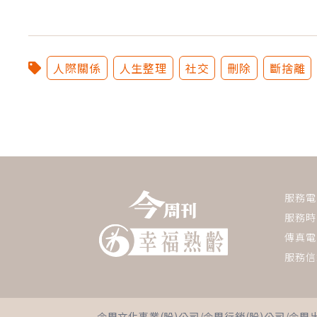
人際關係
人生整理
社交
刪除
斷捨離
服務電話：
服務時間
傳真電話
服務信
今周文化事業(股)公司/今周行銷(股)公司/今周出版(股)公