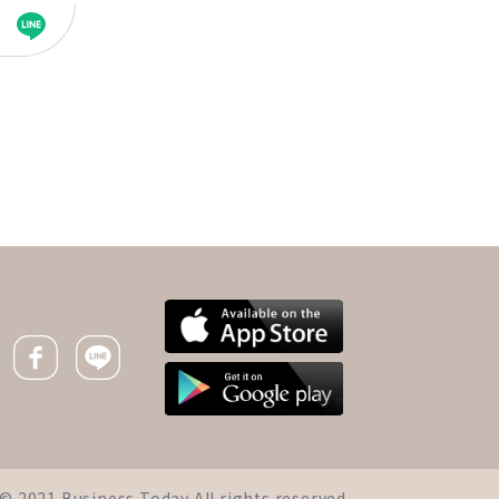
下一則 ＋
「我以前都忍過來了，妳
的痛苦算什麼？」50歲
以後，學會不再當「苦命
Facebook icon
Line icon
的女人」
iness Today All rights reserved