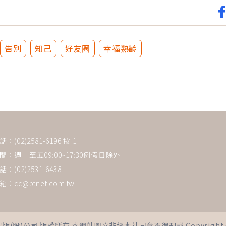
告別
知己
好友圈
幸福熟齡
(02)2581-6196 按 1
：週一至五09:00~17:30例假日除外
：(02)2531-6438
箱：
cc@btnet.com.tw
司 版權所有 本網站圖文非經本社同意不得刊載 Copyright © 2021 Bus