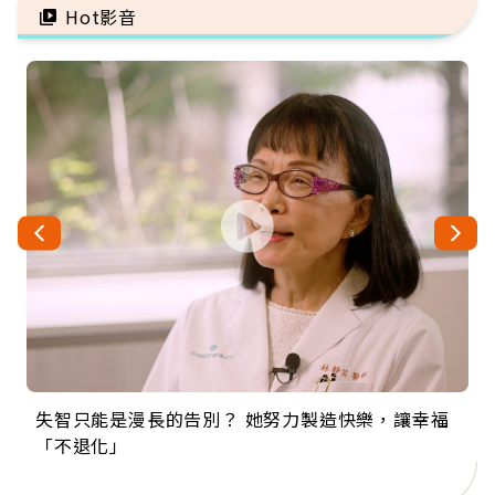
Hot影音
失智只能是漫長的告別？ 她努力製造快樂，讓幸福
來自剛果的巧克力神父 為台灣奉獻36年 「台灣是我
63歲卸矽谷副總、搬回台灣找快樂！「蛋黃哥小
104歲打破金氏世界紀錄 成為全球最年長羽球選
事業巔峰他選擇追夢…黑手阿伯拉小提琴還登上小
「不退化」
的家，我連作夢都講台語！」
丑」走進安養院，逗樂上萬爺奶：退休後才開始真
手，分享長壽的秘密原來是「這個」
巨蛋！連CNN都大讚！
正的人生