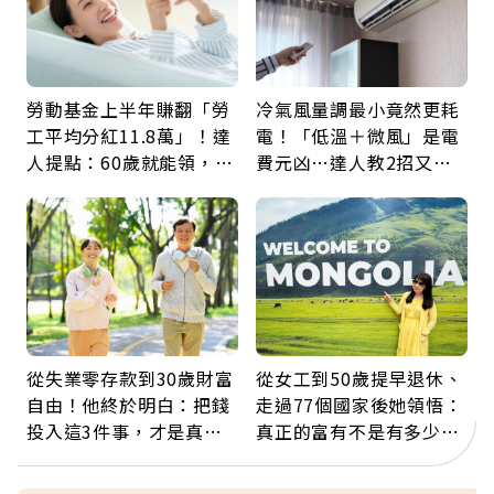
勞動基金上半年賺翻「勞
冷氣風量調最小竟然更耗
工平均分紅11.8萬」！達
電！「低溫＋微風」是電
人提點：60歲就能領，重
費元凶…達人教2招又涼
新就業還有隱藏版退休金
又省電
從失業零存款到30歲財富
從女工到50歲提早退休、
自由！他終於明白：把錢
走過77個國家後她領悟：
投入這3件事，才是真正
真正的富有不是有多少
留給未來的自己
錢，而是擁有選擇人生的
自由