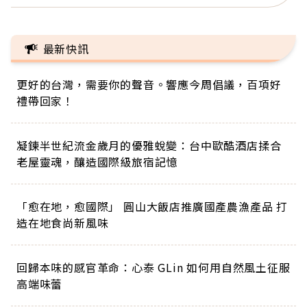
最新快訊
更好的台灣，需要你的聲音。響應今周倡議，百項好
禮帶回家！
凝鍊半世紀流金歲月的優雅蛻變：台中歐酷酒店揉合
老屋靈魂，釀造國際級旅宿記憶
「愈在地，愈國際」 圓山大飯店推廣國產農漁產品 打
造在地食尚新風味
回歸本味的感官革命：心泰 GLin 如何用自然風土征服
高端味蕾