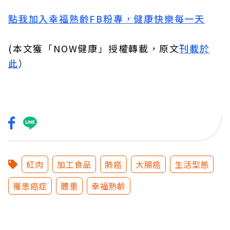
點我加入幸福熟齡FB粉專，健康快樂每一天
(本文獲「NOW健康」授權轉載，原文
刊載於
此
）
紅肉
加工食品
肺癌
大腸癌
生活型態
罹患癌症
體重
幸福熟齡