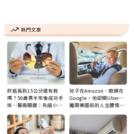
熱門文章
肝癌長到15公分還有救
兒子在Amazon、媳婦在
嗎？56歲男半年後成功手
Google，他卻開Uber…
術…醫揭關鍵：先縮小腫
離開美國前的人生體悟：
瘤再談根治
好的壞的都不會永遠