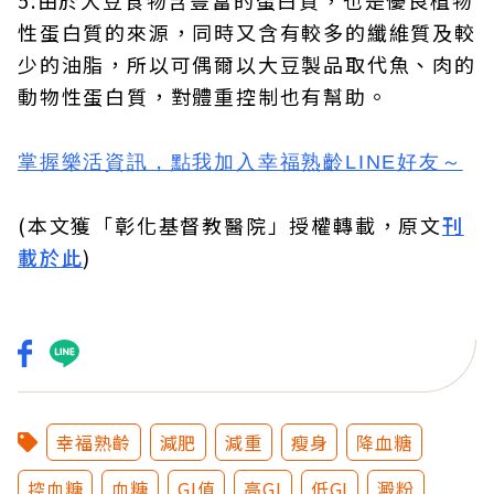
5.由於大豆食物含豐富的蛋白質，也是優良植物
性蛋白質的來源，同時又含有較多的纖維質及較
少的油脂，所以可偶爾以大豆製品取代魚、肉的
動物性蛋白質，對體重控制也有幫助。
掌握樂活資訊，
點我加入
幸福熟齡LINE好友
～
(本文獲「彰化基督教醫院」授權轉載，原文
刊
載於此
)
幸福熟齡
減肥
減重
瘦身
降血糖
控血糖
血糖
GI值
高GI
低GI
澱粉