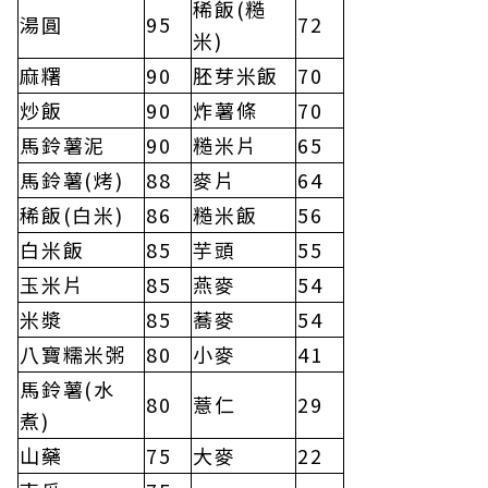
稀飯(糙
湯圓
95
72
米)
麻糬
90
胚芽米飯
70
炒飯
90
炸薯條
70
馬鈴薯泥
90
糙米片
65
馬鈴薯(烤)
88
麥片
64
稀飯(白米)
86
糙米飯
56
白米飯
85
芋頭
55
玉米片
85
燕麥
54
米漿
85
蕎麥
54
八寶糯米粥
80
小麥
41
馬鈴薯(水
80
薏仁
29
煮)
山藥
75
大麥
22