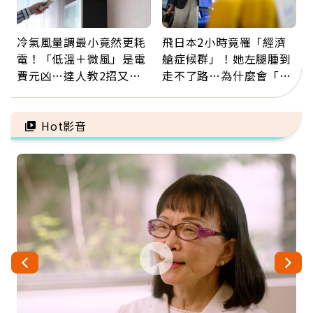
冷氣風量調最小竟然更耗
飛日本2小時竟罹「經濟
電！「低溫＋微風」是電
艙症候群」！她左腿腫到
費元凶…達人教2招又涼
走不了路…為什麼會「靜
又省電
脈血栓」？醫示警7種人
注意
Hot影音