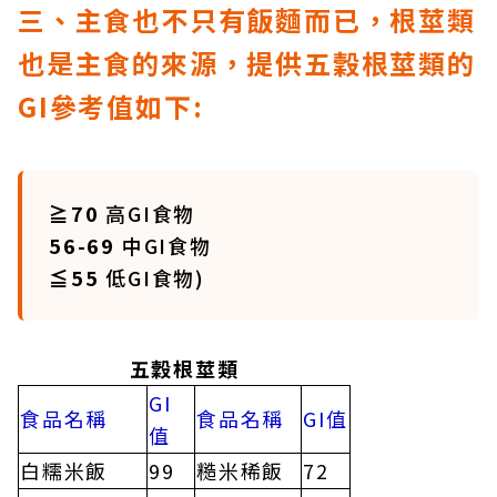
三、主食也不只有飯麵而已，根莖類
也是主食的來源，提供五穀根莖類的
GI參考值如下:
≧70
高GI食物
56-69
中GI食物
≦55
低GI食物)
五穀根莖類
GI
食品名稱
食品名稱
GI值
值
白糯米飯
99
糙米稀飯
72