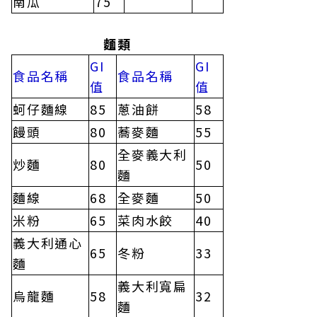
南瓜
75
麵類
GI
GI
食品名稱
食品名稱
值
值
蚵仔麵線
85
蔥油餅
58
饅頭
80
蕎麥麵
55
全麥義大利
炒麵
80
50
麵
麵線
68
全麥麵
50
米粉
65
菜肉水餃
40
義大利通心
65
冬粉
33
麵
義大利寬扁
烏龍麵
58
32
麵