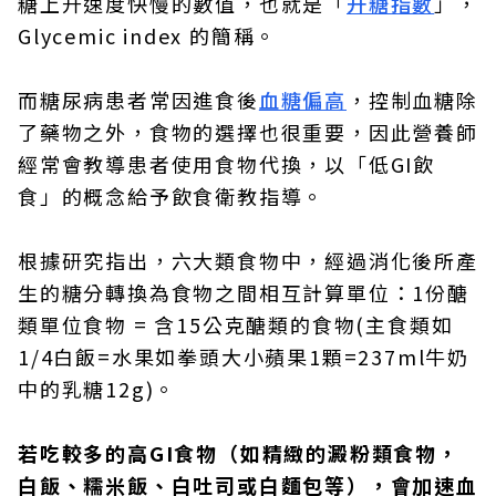
糖上升速度快慢的數值，也就是「
升糖指數
」，
Glycemic index 的簡稱。
而糖尿病患者常因進食後
血糖偏高
，控制血糖除
了藥物之外，食物的選擇也很重要，因此營養師
經常會教導患者使用食物代換，以「低GI飲
食」的概念給予飲食衛教指導。
根據研究指出，六大類食物中，經過消化後所產
生的糖分轉換為食物之間相互計算單位：1份醣
類單位食物 = 含15公克醣類的食物(主食類如
1/4白飯=水果如拳頭大小蘋果1顆=237ml牛奶
中的乳糖12g)。
若吃較多的高GI食物（如精緻的澱粉類食物，
白飯、糯米飯、白吐司或白麵包等），會加速血