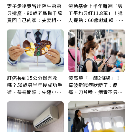
妻子走後竟冒出陌生弟弟
勞動基金上半年賺翻「勞
分遺產，80歲老翁掏千萬
工平均分紅11.8萬」！達
買回自己的家：夫妻相守
人提點：60歲就能領，重
60年，卻輸給一個名字
新就業還有隱藏版退休金
肝癌長到15公分還有救
沒高燒「一篩2條線」！
嗎？56歲男半年後成功手
這波新冠症狀變了：痠
術…醫揭關鍵：先縮小腫
痛、刀片嗓…病毒不只攻
瘤再談根治
肺，三高族恐引發全身血
管發炎