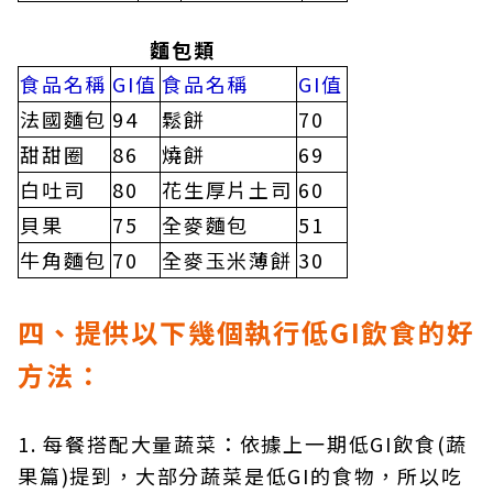
麵包類
食品名稱
GI值
食品名稱
GI值
法國麵包
94
鬆餅
70
甜甜圈
86
燒餅
69
白吐司
80
花生厚片土司
60
貝果
75
全麥麵包
51
牛角麵包
70
全麥玉米薄餅
30
四、提供以下幾個執行低GI飲食的好
方法：
1. 每餐搭配大量蔬菜：依據上一期低GI飲食(蔬
果篇)提到，大部分蔬菜是低GI的食物，所以吃