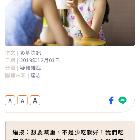
撰文 |
彰基院訊
日期 |
2019年12月03日
分類 |
疑難雜症
圖檔來源 |
達志
A
A
A
編按：想要減重，不是少吃就好！我們吃