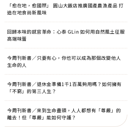
「愈在地，愈國際」 圓山大飯店推廣國產農漁產品 打
造在地食尚新風味
回歸本味的感官革命：心泰 GLin 如何用自然風土征服
高端味蕾
今周刊新書／只要有心，你也可以成為那個改變他人
生命的人
今周刊新書／退休金準備1千1百萬夠用嗎？如何擁有
「不窮」的第三人生？
今周刊新書／來到生命盡頭，人人都想有「尊嚴」的
離去！但「尊嚴」能如何守護？