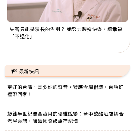
失智只能是漫長的告別？ 她努力製造快樂，讓幸福
來自剛果的巧克力神父 為台灣奉獻36年 「台灣是我
63歲卸矽谷副總、搬回台灣找快樂！「蛋黃哥小
104歲打破金氏世界紀錄 成為全球最年長羽球選
事業巔峰他選擇追夢…黑手阿伯拉小提琴還登上小
「不退化」
的家，我連作夢都講台語！」
丑」走進安養院，逗樂上萬爺奶：退休後才開始真
手，分享長壽的秘密原來是「這個」
巨蛋！連CNN都大讚！
正的人生
最新快訊
更好的台灣，需要你的聲音。響應今周倡議，百項好
禮帶回家！
凝鍊半世紀流金歲月的優雅蛻變：台中歐酷酒店揉合
老屋靈魂，釀造國際級旅宿記憶