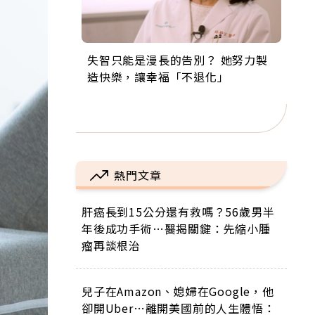
失智只能是漫長的告別？ 她努力製
來自剛果的巧克力神父 為台灣奉獻
63歲卸矽谷副總、搬回台灣找快
104歲打破金氏世界紀錄 成為全球
事業巔峰他選擇追夢…黑手阿伯拉
造快樂，讓幸福「不退化」
36年 「台灣是我的家，我連作夢都
樂！「蛋黃哥小丑」走進安養院，
最年長羽球選手，分享長壽的秘密
小提琴還登上小巨蛋！連CNN都大
講台語！」
逗樂上萬爺奶：退休後才開始真正
原來是「這個」
讚！
的人生
熱門文章
肝癌長到15公分還有救嗎？56歲男半
年後成功手術…醫揭關鍵：先縮小腫
瘤再談根治
兒子在Amazon、媳婦在Google，他
卻開Uber…離開美國前的人生體悟：