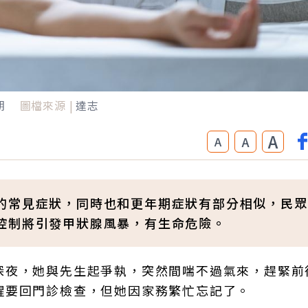
期
圖檔來源 |
達志
A
A
A
的常見症狀，同時也和更年期症狀有部分相似，民眾
控制將引發甲狀腺風暴，有生命危險。
深夜，她與先生起爭執，突然間喘不過氣來，趕緊前
醒要回門診檢查，但她因家務繁忙忘記了。