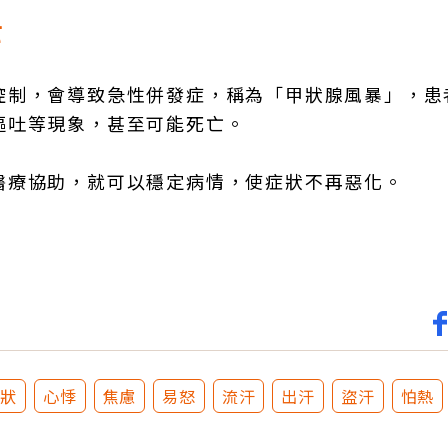
亡
控制，會導致急性併發症，稱為「甲狀腺風暴」，患
嘔吐等現象，甚至可能死亡。
醫療協助，就可以穩定病情，使症狀不再惡化。
症狀
心悸
焦慮
易怒
流汗
出汗
盜汗
怕熱