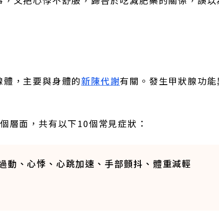
事，又把心悸不舒服，歸咎於吃減肥藥的關係，誤以
腺體，主要與身體的
新陳代謝
有關。發生甲狀腺功能
個層面，共有以下10個常見症狀：
過動、心悸、心跳加速、手部顫抖、體重減輕