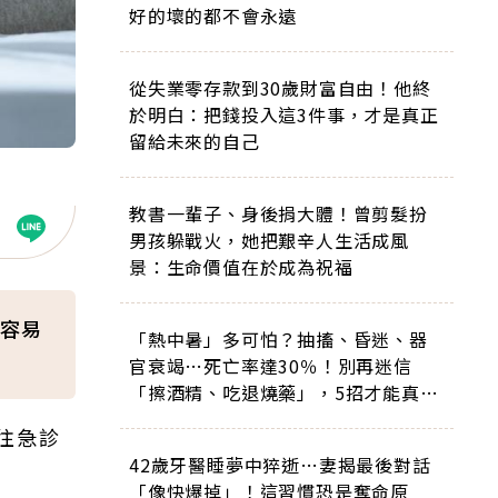
好的壞的都不會永遠
從失業零存款到30歲財富自由！他終
於明白：把錢投入這3件事，才是真正
留給未來的自己
教書一輩子、身後捐大體！曾剪髮扮
男孩躲戰火，她把艱辛人生活成風
景：生命價值在於成為祝福
容易
「熱中暑」多可怕？抽搐、昏迷、器
官衰竭…死亡率達30％！別再迷信
「擦酒精、吃退燒藥」，5招才能真救
命
往急診
42歲牙醫睡夢中猝逝…妻揭最後對話
「像快爆掉」！這習慣恐是奪命原