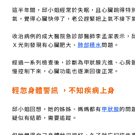
這半年間，邱小姐經常於失眠，且心臟跳得特
氣，覺得心臟快停了，老公趕緊把上氣不接下
收治病例的成大醫院急診部醫師李孟潔表示，
Ｘ光則發現有心臟肥大、
肺部積水
問題。
經過一系列檢查後，診斷為甲狀腺亢進、心房
慢控制下來，心臟功能也逐漸回復正常。
輕忽身體警訊 ，不知疾病上身
邱小姐回想，她的姊姊、媽媽都有
甲狀腺
的問
疑似有結節，需要追蹤。