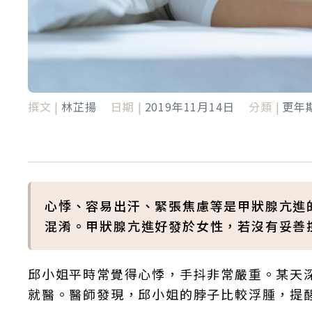
撰文 |
林芷揚
日期 |
2019年11月14日
分類 |
更年
心悸、容易出汗、緊張焦慮等是甲狀腺亢進
混淆。甲狀腺亢進好發於女性，若沒有妥善
邱小姐平時常覺得心悸，手抖非常嚴重。某天
就醫。醫師發現，邱小姐的脖子比較浮腫，提