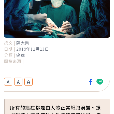
撰文 |
陳大樂
日期 |
2019年11月13日
分類 |
癌症
圖檔來源 |
A
A
A
所有的癌症都是由人體正常細胞演變。振