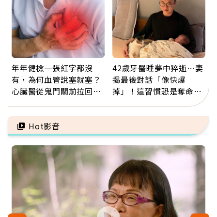
年年健檢一張紅字都沒
42歲牙醫睡夢中猝逝…妻
有，為何血管說塞就塞？
揭最後對話「像快爆
心臟醫從鬼門關前拉回病
掉」！這習慣恐是奪命原
人：會不會心梗要看對數
因：沒有一份工作值得用
字
命交換
Hot影音