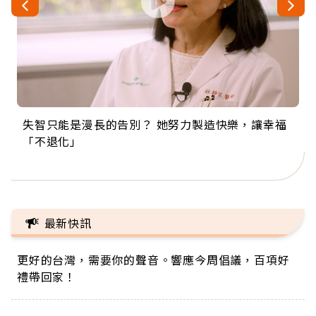
失智只能是漫長的告別？ 她努力製造快樂，讓幸福
來自剛果的巧克力神父 為台灣奉獻36年 「台灣是我
63歲卸矽谷副總、搬回台灣找快樂！「蛋黃哥小
104歲打破金氏世界紀錄 成為全球最年長羽球選
事業巔峰他選擇追夢…黑手阿伯拉小提琴還登上小
「不退化」
的家，我連作夢都講台語！」
丑」走進安養院，逗樂上萬爺奶：退休後才開始真
手，分享長壽的秘密原來是「這個」
巨蛋！連CNN都大讚！
正的人生
最新快訊
更好的台灣，需要你的聲音。響應今周倡議，百項好
禮帶回家！