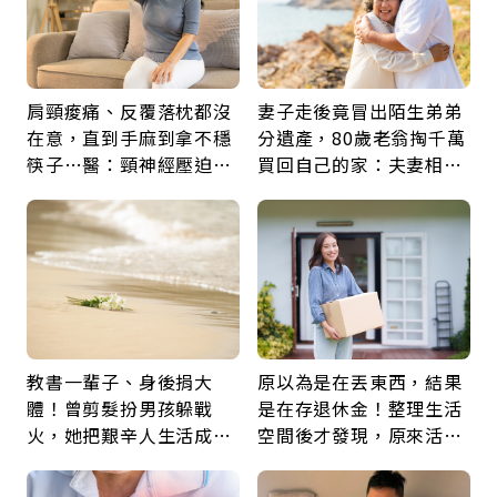
肩頸痠痛、反覆落枕都沒
妻子走後竟冒出陌生弟弟
在意，直到手麻到拿不穩
分遺產，80歲老翁掏千萬
筷子…醫：頸神經壓迫上
買回自己的家：夫妻相守
身，打破固定姿勢才是關
60年，卻輸給一個名字
鍵
教書一輩子、身後捐大
原以為是在丟東西，結果
體！曾剪髮扮男孩躲戰
是在存退休金！整理生活
火，她把艱辛人生活成風
空間後才發現，原來活得
景：生命價值在於成為祝
這麼輕鬆也能存錢
福