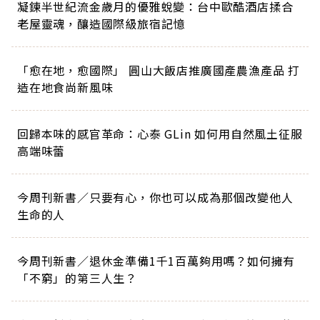
凝鍊半世紀流金歲月的優雅蛻變：台中歐酷酒店揉合
老屋靈魂，釀造國際級旅宿記憶
「愈在地，愈國際」 圓山大飯店推廣國產農漁產品 打
造在地食尚新風味
回歸本味的感官革命：心泰 GLin 如何用自然風土征服
高端味蕾
今周刊新書／只要有心，你也可以成為那個改變他人
生命的人
今周刊新書／退休金準備1千1百萬夠用嗎？如何擁有
「不窮」的第三人生？