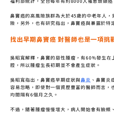
福利部統計，全台每年有約8000人罹患頭頸
鼻竇癌的高風險族群為大於45歲的中老年人
險，另外，也有研究指出，鼻竇癌與暴露於特
找出早期鼻竇癌 對醫師也是一項挑
吳昭寬解釋，鼻竇的惡性腫瘤，有60%發生在
腔，所以腫瘤生長初期並不會產生症狀。
吳昭寬指出，鼻竇癌早期症狀與
鼻炎
、鼻竇炎
容易忽略，即使對一個資歷豐富的醫師而言，
均間隔有6個月之久。
不過，隨著腫瘤慢慢增大，病人開始會有臉頰