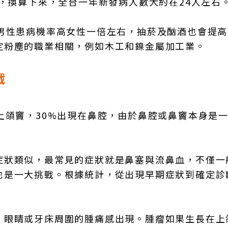
癌，換算下來，全台一年新發病人數大約在24人左右
，男性患病機率高女性一倍左右，抽菸及酗酒也會提
定粉塵的職業相關，例如木工和鎳金屬加工業。
戰
上頜竇，30%出現在鼻腔，由於鼻腔或鼻竇本身是
症狀類似，最常見的症狀就是鼻塞與流鼻血，不僅一
也是一大挑戰。根據統計，從出現早期症狀到確定診
、眼睛或牙床周圍的腫痛感出現。腫瘤如果生長在上