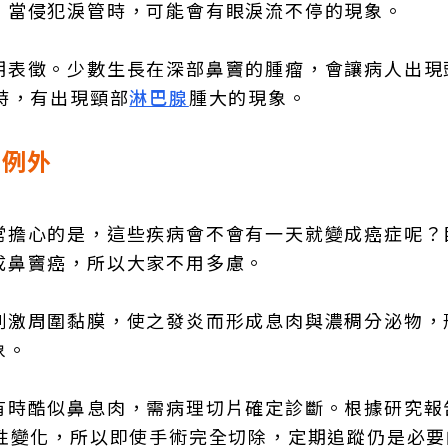
。當侵犯淚管時，可能會有眼淚流不停的現象。
期表徵。少數生長在深部鼻竇的腫瘤，會讓病人出現
時，有出現頸部
淋巴腺
腫大的現象。
況例外
常擔心的是，這些疾病會不會有一天就變成癌症呢？
成鼻竇癌，所以大家不用多慮。
刺激周圍黏膜，使之發炎而形成息肉與濃稠分泌物，
象。
有時酷似鼻息肉，需病理切片確定診斷。根據研究報
惡性變化，所以即使手術完全切除，定期追蹤仍是必要