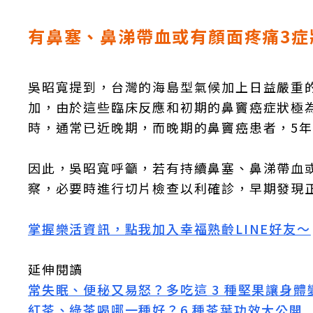
有鼻塞、鼻涕帶血或有顏面疼痛3症
吳昭寬提到，台灣的海島型氣候加上日益嚴重
加，由於這些臨床反應和初期的鼻竇癌症狀極
時，通常已近晚期，而晚期的鼻竇癌患者，5年
因此，吳昭寬呼籲，若有持續鼻塞、鼻涕帶血
察，必要時進行切片檢查以利確診，早期發現
掌握樂活資訊，點我加入幸福熟齡LINE好友～
延伸閱讀
常失眠、便秘又易怒？多吃這 3 種堅果讓身體
紅茶、綠茶喝哪一種好？6 種茶葉功效大公開