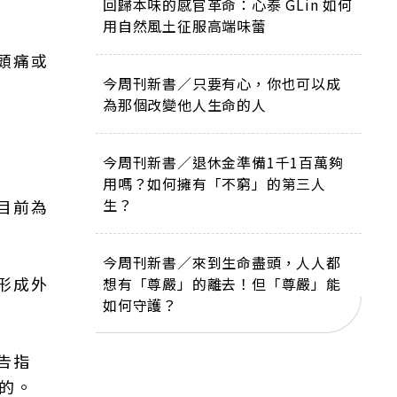
回歸本味的感官革命：心泰 GLin 如何
用自然風土征服高端味蕾
頭痛或
今周刊新書／只要有心，你也可以成
為那個改變他人生命的人
今周刊新書／退休金準備1千1百萬夠
用嗎？如何擁有「不窮」的第三人
生？
目前為
今周刊新書／來到生命盡頭，人人都
形成外
想有「尊嚴」的離去！但「尊嚴」能
如何守護？
告指
的。