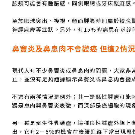
臉頰可能會有腫脹感，同側眼睛或牙床酸麻感
至於眼球突出、複視，顏面腫脹時則屬於較晚
神經麻庳等症狀。另外，有15%的病患在求診
鼻竇炎及鼻息肉不會變癌 但這2情
現代人有不少鼻竇炎或鼻息肉的問題，大家非
止，並沒有足夠證據顯示鼻竇炎或鼻息肉會變
不過有兩種情況是例外；其一是惡性腫瘤可能
觀是息肉與鼻竇炎表徵，而深部是癌細胞的現
另一種是倒生性乳頭瘤，這種良性腫瘤外觀上
出，它有2－5%的機會在後續追蹤下常出現