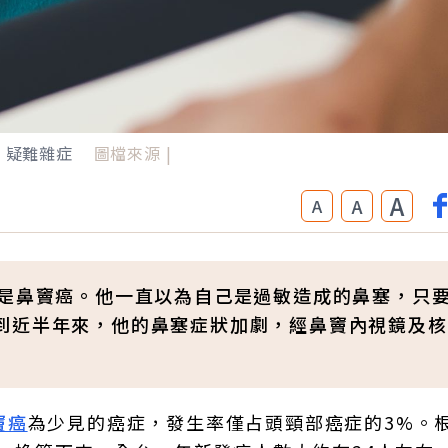
|
疑難雜症
圖檔來源 |
A
A
A
竟是鼻竇癌。他一直以為自己是過敏造成的鼻塞，只
到近半年來，他的鼻塞症狀加劇，經鼻竇內視鏡及核
竇癌
為少見的癌症，發生率僅占頭頸部癌症的3%。