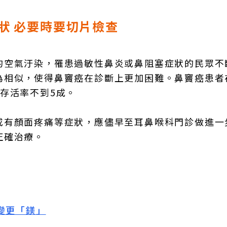
狀 必要時要切片檢查
的空氣汙染，罹患過敏性鼻炎或鼻阻塞症狀的民眾不
為相似，使得鼻竇癌在診斷上更加困難。鼻竇癌患者
存活率不到5成。
或有顏面疼痛等症狀，應儘早至耳鼻喉科門診做進一
正確治療。
變更「鎂」