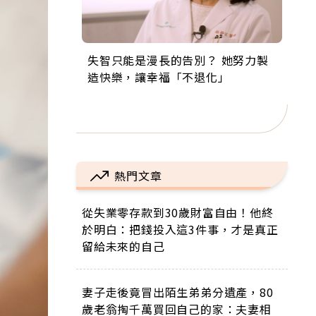
失智只能是漫長的告別？ 她努力製
來自剛果的巧克力神父 為台灣奉獻
63歲卸矽谷副總、搬回台灣找快
104歲打破金氏世界紀錄 成為全球
事業巔峰他選擇追夢…黑手阿伯拉
造快樂，讓幸福「不退化」
36年 「台灣是我的家，我連作夢都
樂！「蛋黃哥小丑」走進安養院，
最年長羽球選手，分享長壽的秘密
小提琴還登上小巨蛋！連CNN都大
講台語！」
逗樂上萬爺奶：退休後才開始真正
原來是「這個」
讚！
的人生
熱門文章
從失業零存款到30歲財富自由！他終
於明白：把錢投入這3件事，才是真正
留給未來的自己
妻子走後竟冒出陌生弟弟分遺產，80
歲老翁掏千萬買回自己的家：夫妻相