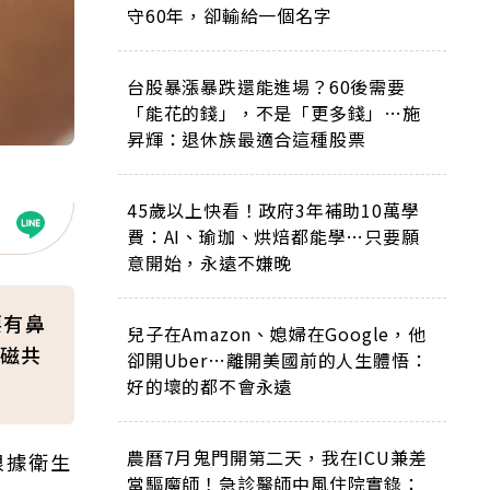
守60年，卻輸給一個名字
台股暴漲暴跌還能進場？60後需要
「能花的錢」，不是「更多錢」…施
昇輝：退休族最適合這種股票
45歲以上快看！政府3年補助10萬學
費：AI、瑜珈、烘焙都能學…只要願
意開始，永遠不嫌晚
要有鼻
兒子在Amazon、媳婦在Google，他
磁共
卻開Uber…離開美國前的人生體悟：
好的壞的都不會永遠
農曆7月鬼門開第二天，我在ICU兼差
根據衛生
當驅魔師！急診醫師中風住院實錄：