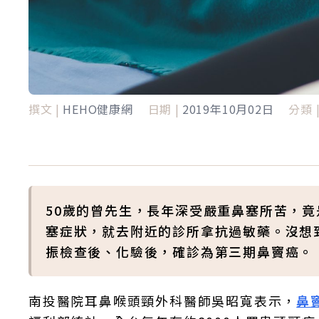
撰文 |
HEHO健康網
日期 |
2019年10月02日
分類 
50歲的曾先生，長年深受嚴重鼻塞所苦，
塞症狀，就去附近的診所拿抗過敏藥。沒想
振檢查後、化驗後，確診為第三期鼻竇癌。
南投醫院耳鼻喉頭頸外科醫師吳昭寬表示，
鼻