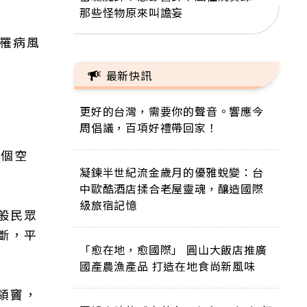
。
那些怪物原來叫譫妄
高罹病風
最新快訊
更好的台灣，需要你的聲音。響應今
周倡議，百項好禮帶回家！
一個空
凝鍊半世紀流金歲月的優雅蛻變：台
中歐酷酒店揉合老屋靈魂，釀造國際
級旅宿記憶
般民眾
斷，平
「愈在地，愈國際」 圓山大飯店推廣
國產農漁產品 打造在地食尚新風味
頜竇，