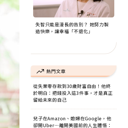
失智只能是漫長的告別？ 她努力製
來自剛果的巧克力神父 為台灣奉獻
63歲卸矽谷副總、搬回台灣找快
104歲打破金氏世界紀錄 成為全球
事業巔峰他選擇追夢…黑手阿伯拉
造快樂，讓幸福「不退化」
36年 「台灣是我的家，我連作夢都
樂！「蛋黃哥小丑」走進安養院，
最年長羽球選手，分享長壽的秘密
小提琴還登上小巨蛋！連CNN都大
講台語！」
逗樂上萬爺奶：退休後才開始真正
原來是「這個」
讚！
的人生
熱門文章
從失業零存款到30歲財富自由！他終
於明白：把錢投入這3件事，才是真正
留給未來的自己
兒子在Amazon、媳婦在Google，他
卻開Uber…離開美國前的人生體悟：