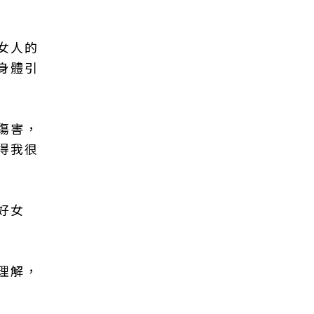
女人的
身體引
傷害，
得我很
好女
理解，