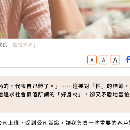
成長
圖檔來源 |
A
A
A
恥的，代表自己髒了。」……這種對「性」的標籤，
地追求社會價值所謂的「好身材」，卻又矛盾地害怕
公司上班，受到公司賞識，讓我負責一些重要的客戶