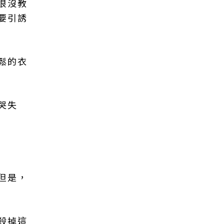
很沒教
要引誘
鬆的衣
哭失
但是，
殺掉這