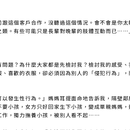
前跟這個客戶合作，沒聽過這個情況。會不會是你太
之類。有些可能只是長輩對晚輩的肢體互動而已……
有問題？為什麼大家都是先檢討我？檢討我的感受、
服、喜歡的衣服，卻必須因為別人的「侵犯行為」，
可以發生性行為。』媽媽耳提面命地告訴我，隔壁鄰
不要小孩，女方只好回家生下小孩，變成單親媽媽，
工作，獨力撫養小孩，被別人看不起……