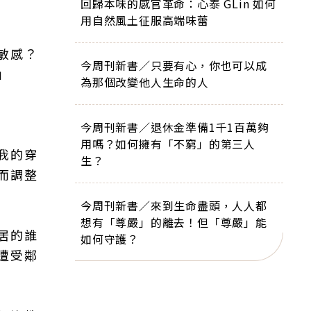
回歸本味的感官革命：心泰 GLin 如何
用自然風土征服高端味蕾
敏感？
今周刊新書／只要有心，你也可以成
」
為那個改變他人生命的人
今周刊新書／退休金準備1千1百萬夠
用嗎？如何擁有「不窮」的第三人
我的穿
生？
而調整
今周刊新書／來到生命盡頭，人人都
想有「尊嚴」的離去！但「尊嚴」能
居的誰
如何守護？
遭受鄰