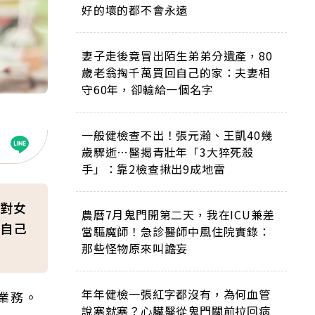
好的壞的都不會永遠
妻子走後竟冒出陌生弟弟分遺產，80
歲老翁掏千萬買回自己的家：夫妻相
守60年，卻輸給一個名字
一般健檢查不出！張元瀚、王凱40幾
歲驟逝…醫揭青壯年「3大猝死殺
手」：靠2檢查揪出9成地雷
對女
農曆7月鬼門開第二天，我在ICU兼差
自己
當驅魔師！急診醫師中風住院實錄：
那些怪物原來叫譫妄
年年健檢一張紅字都沒有，為何血管
業務。
說塞就塞？心臟醫從鬼門關前拉回病