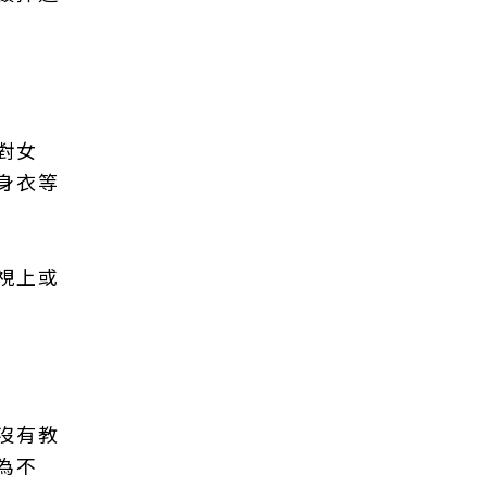
對女
身衣等
視上或
沒有教
為不