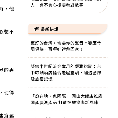
人：會不會心梗要看對數字
時，他
最新快訊
假裝不
更好的台灣，需要你的聲音。響應今
周倡議，百項好禮帶回家！
凝鍊半世紀流金歲月的優雅蛻變：台
界的男
中歐酷酒店揉合老屋靈魂，釀造國際
級旅宿記憶
，使得
「愈在地，愈國際」 圓山大飯店推廣
國產農漁產品 打造在地食尚新風味
些寬鬆