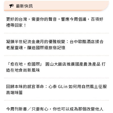
最新快訊
更好的台灣，需要你的聲音。響應今周倡議，百項好
禮帶回家！
凝鍊半世紀流金歲月的優雅蛻變：台中歐酷酒店揉合
老屋靈魂，釀造國際級旅宿記憶
「愈在地，愈國際」 圓山大飯店推廣國產農漁產品 打
造在地食尚新風味
回歸本味的感官革命：心泰 GLin 如何用自然風土征服
高端味蕾
今周刊新書／只要有心，你也可以成為那個改變他人