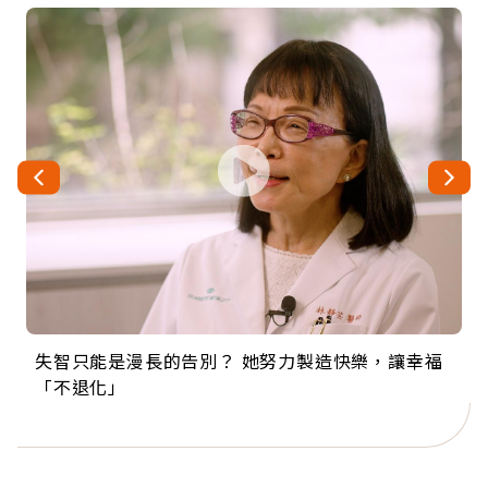
失智只能是漫長的告別？ 她努力製造快樂，讓幸福
來自剛果的巧克力神父 為台灣奉獻36年 「台灣是我
63歲卸矽谷副總、搬回台灣找快樂！「蛋黃哥小
104歲打破金氏世界紀錄 成為全球最年長羽球選
事業巔峰他選擇追夢…黑手阿伯拉小提琴還登上小
「不退化」
的家，我連作夢都講台語！」
丑」走進安養院，逗樂上萬爺奶：退休後才開始真
手，分享長壽的秘密原來是「這個」
巨蛋！連CNN都大讚！
正的人生