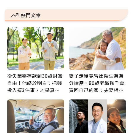
熱門文章
從失業零存款到30歲財富
妻子走後竟冒出陌生弟弟
自由！他終於明白：把錢
分遺產，80歲老翁掏千萬
投入這3件事，才是真正
買回自己的家：夫妻相守
留給未來的自己
60年，卻輸給一個名字