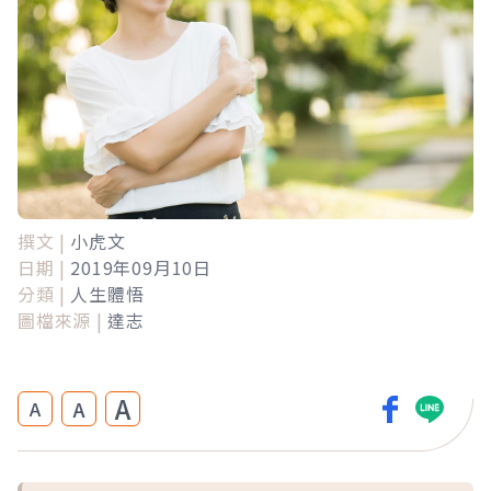
撰文 |
小虎文
日期 |
2019年09月10日
分類 |
人生體悟
圖檔來源 |
達志
A
A
A