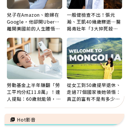
兒子在Amazon、媳婦在
一般健檢查不出！張元
Google，他卻開Uber…
瀚、王凱40幾歲驟逝…醫
離開美國前的人生體悟：
揭青壯年「3大猝死殺
好的壞的都不會永遠
手」：靠2檢查揪出9成地
雷
勞動基金上半年賺翻「勞
從女工到50歲提早退休、
工平均分紅11.8萬」！達
走過77個國家後她領悟：
人提點：60歲就能領，重
真正的富有不是有多少
新就業還有隱藏版退休金
錢，而是擁有選擇人生的
自由
Hot影音