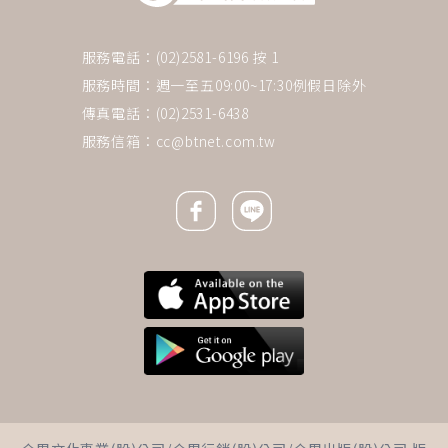
服務電話：(02)2581-6196 按 1
服務時間：週一至五09:00~17:30例假日除外
傳真電話：(02)2531-6438
服務信箱：
cc@btnet.com.tw
Facebook icon
Line icon
下一則 ＋
「謝謝你們，沒把病重父親丟在