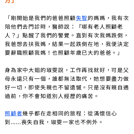
「剛開始是我們的爸爸照顧
失智
的媽媽，我有次
陪他們去門診時，醫師說：『哪有老人照顧老
人？』點醒了我們的警覺。直到有次我媽跌倒，
我爸想去扶我媽，結果一起跌倒在地，我便決定
要辭職照顧我媽！也照顧年歲已大的爸爸。」
身為家中大姐的琡雯說，工作再找就好，可是父
母永遠只有一個，誰都無法取代，她想要盡力做
好一切，即使失親也不留遺憾。只是沒有親自遇
過前，你不會知道別人經歷的痛苦。
照顧者
幾乎都在走相同的旅程：從滿懷信心
到......喪失自我，琡雯一家也不例外。