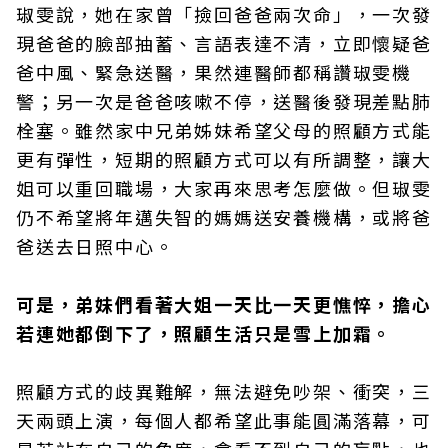
琡雯說，她在家曾「撿回爸爸兩次命」，一次發
現爸爸的臉部抽蓄、言語表達不清，立即懷疑爸
爸中風、緊急送醫，果然連醫師都稱讚琡雯機
警；另一次是爸爸咳嗽不停，送醫後發現差點肺
栓塞。雖然家中兄弟姊妹希望父母的照顧方式能
更有彈性，短期的照顧方式可以有所調整，讓大
姐可以重回職場，大家再來思考怎麼做。但琡雯
仍不希望將年邁失智的媽媽送安養機構，或將爸
爸送去日照中心。
可是，弟妹們看著大姐一天比一天更憔悴，擔心
若連她都倒下了，照顧生活只是雪上加霜。
照顧方式的歧異難解，無法避免吵架、衝突，三
天兩頭上演，每個人都希望此事能圓滿落幕，可