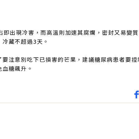
左右即出現冷害，而高溫則加速其腐爛，密封又易變
，冷藏不超過3天。
了要注意別吃下已損害的芒果，建議糖尿病患者要控
免血糖飆升。