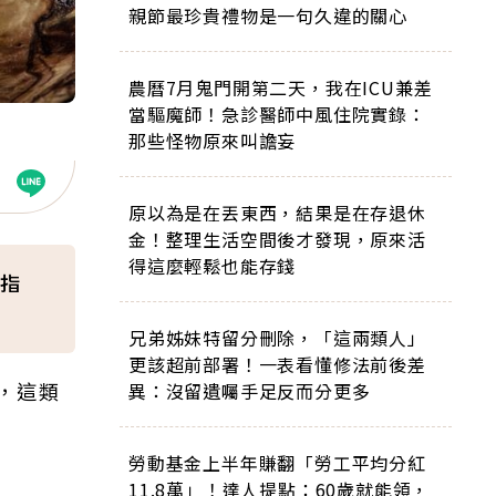
親節最珍貴禮物是一句久違的關心
農曆7月鬼門開第二天，我在ICU兼差
當驅魔師！急診醫師中風住院實錄：
那些怪物原來叫譫妄
原以為是在丟東西，結果是在存退休
金！整理生活空間後才發現，原來活
得這麼輕鬆也能存錢
指
兄弟姊妹特留分刪除，「這兩類人」
更該超前部署！一表看懂修法前後差
，這類
異：沒留遺囑手足反而分更多
勞動基金上半年賺翻「勞工平均分紅
11.8萬」！達人提點：60歲就能領，