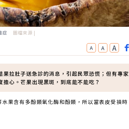
雜症
圖檔來源 |
A
A
A
結果拉肚子送急診的消息，引起民眾恐慌；但有專家
度擔心。芒果出現黑斑，到底能不能吃？
等水果含有多酚類氧化酶和酚類，所以當表皮受損時