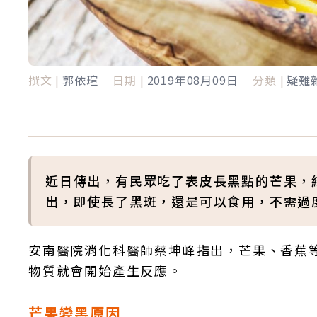
撰文 |
郭依瑄
日期 |
2019年08月09日
分類 |
疑難
近日傳出，有民眾吃了表皮長黑點的芒果，
出，即使長了黑斑，還是可以食用，不需過
安南醫院消化科醫師蔡坤峰指出，芒果、香蕉
物質就會開始產生反應。
芒果變黑原因