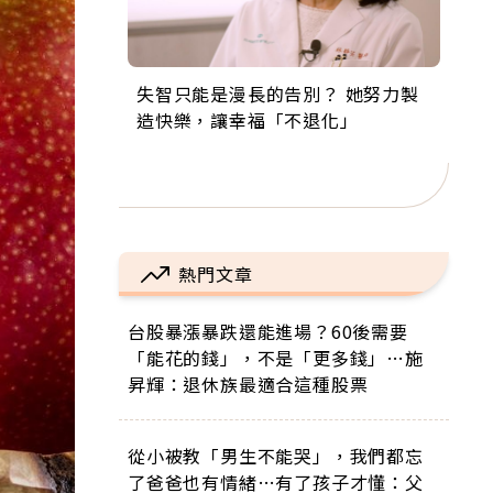
失智只能是漫長的告別？ 她努力製
來自剛果的巧克力神父 為台灣奉獻
63歲卸矽谷副總、搬回台灣找快
104歲打破金氏世界紀錄 成為全球
事業巔峰他選擇追夢…黑手阿伯拉
造快樂，讓幸福「不退化」
36年 「台灣是我的家，我連作夢都
樂！「蛋黃哥小丑」走進安養院，
最年長羽球選手，分享長壽的秘密
小提琴還登上小巨蛋！連CNN都大
講台語！」
逗樂上萬爺奶：退休後才開始真正
原來是「這個」
讚！
的人生
熱門文章
台股暴漲暴跌還能進場？60後需要
「能花的錢」，不是「更多錢」…施
昇輝：退休族最適合這種股票
從小被教「男生不能哭」，我們都忘
了爸爸也有情緒…有了孩子才懂：父