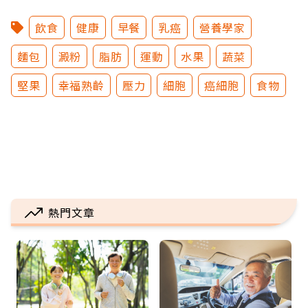
飲食
健康
早餐
乳癌
營養學家
麵包
澱粉
脂肪
運動
水果
蔬菜
堅果
幸福熟齡
壓力
細胞
癌細胞
食物
熱門文章