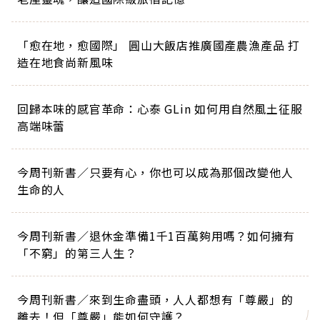
「愈在地，愈國際」 圓山大飯店推廣國產農漁產品 打
造在地食尚新風味
回歸本味的感官革命：心泰 GLin 如何用自然風土征服
高端味蕾
今周刊新書／只要有心，你也可以成為那個改變他人
生命的人
今周刊新書／退休金準備1千1百萬夠用嗎？如何擁有
「不窮」的第三人生？
今周刊新書／來到生命盡頭，人人都想有「尊嚴」的
離去！但「尊嚴」能如何守護？