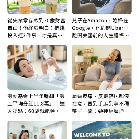
從失業零存款到30歲財富
兒子在Amazon、媳婦在
自由！他終於明白：把錢
Google，他卻開Uber…
投入這3件事，才是真正
離開美國前的人生體悟：
留給未來的自己
好的壞的都不會永遠
勞動基金上半年賺翻「勞
肩頸痠痛、反覆落枕都沒
工平均分紅11.8萬」！達
在意，直到手麻到拿不穩
人提點：60歲就能領，重
筷子…醫：頸神經壓迫上
新就業還有隱藏版退休金
身，打破固定姿勢才是關
鍵