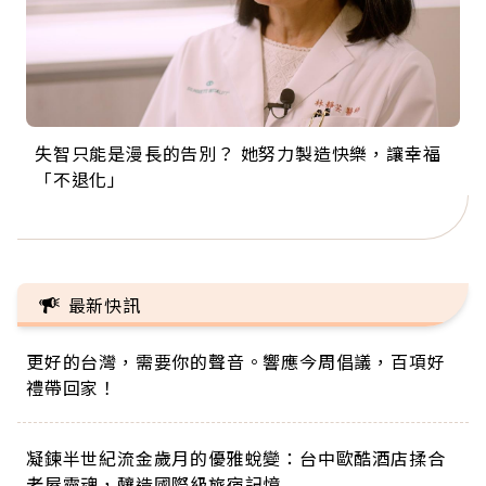
失智只能是漫長的告別？ 她努力製造快樂，讓幸福
來自剛果的巧克力神父 為台灣奉獻36年 「台灣是我
63歲卸矽谷副總、搬回台灣找快樂！「蛋黃哥小
104歲打破金氏世界紀錄 成為全球最年長羽球選
事業巔峰他選擇追夢…黑手阿伯拉小提琴還登上小
「不退化」
的家，我連作夢都講台語！」
丑」走進安養院，逗樂上萬爺奶：退休後才開始真
手，分享長壽的秘密原來是「這個」
巨蛋！連CNN都大讚！
正的人生
最新快訊
更好的台灣，需要你的聲音。響應今周倡議，百項好
禮帶回家！
凝鍊半世紀流金歲月的優雅蛻變：台中歐酷酒店揉合
老屋靈魂，釀造國際級旅宿記憶