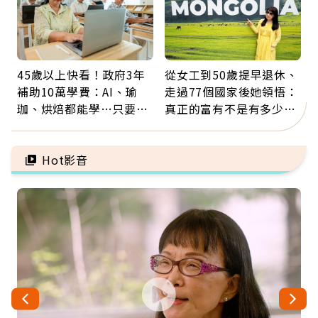
45歲以上快看！政府3年
從女工到50歲提早退休、
補助10萬學費：AI、瑜
走過77個國家後她領悟：
珈、烘焙都能學…只要願
真正的富有不是有多少
意開始，永遠不嫌晚
錢，而是擁有選擇人生的
自由
Hot影音