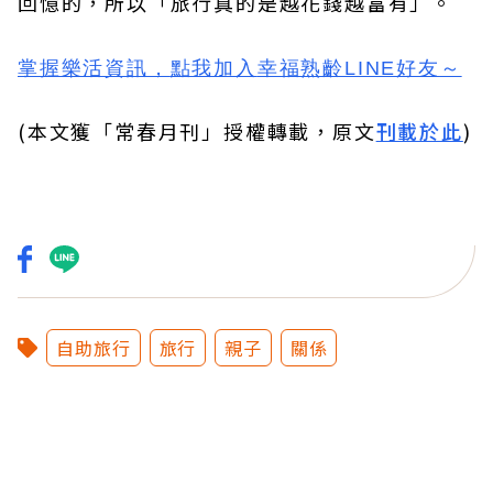
回憶的，所以「旅行真的是越花錢越富有」。
掌握樂活資訊，
點我加入
幸福熟齡LINE好友
～
(本文獲「常春月刊」授權轉載，原文
刊載於此
)
自助旅行
旅行
親子
關係