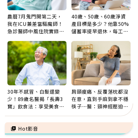
農曆7月鬼門開第二天，
40歲、50歲、60歲淨資
我在ICU兼差當驅魔師！
產目標是多少？他靠50%
急診醫師中風住院實錄：
儲蓄率提早退休，每工作
那些怪物原來叫譫妄
1年買下1年自由
30年不感冒、白髮還變
肩頸痠痛、反覆落枕都沒
少！89歲名醫揭「長壽3
在意，直到手麻到拿不穩
寶」飲食法：享受美食不
筷子…醫：頸神經壓迫上
忌口，偶爾也該吃點肉
身，打破固定姿勢才是關
鍵
Hot影音