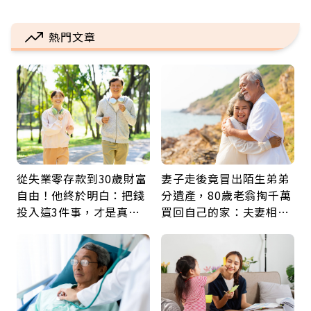
熱門文章
從失業零存款到30歲財富
妻子走後竟冒出陌生弟弟
自由！他終於明白：把錢
分遺產，80歲老翁掏千萬
投入這3件事，才是真正
買回自己的家：夫妻相守
留給未來的自己
60年，卻輸給一個名字