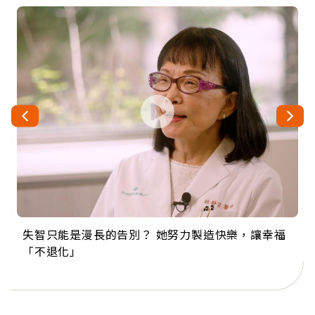
失智只能是漫長的告別？ 她努力製造快樂，讓幸福
來自剛果的巧克力神父 為台灣奉獻36年 「台灣是我
63歲卸矽谷副總、搬回台灣找快樂！「蛋黃哥小
104歲打破金氏世界紀錄 成為全球最年長羽球選
事業巔峰他選擇追夢…黑手阿伯拉小提琴還登上小
「不退化」
的家，我連作夢都講台語！」
丑」走進安養院，逗樂上萬爺奶：退休後才開始真
手，分享長壽的秘密原來是「這個」
巨蛋！連CNN都大讚！
正的人生