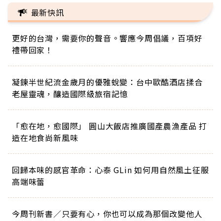
最新快訊
更好的台灣，需要你的聲音。響應今周倡議，百項好
禮帶回家！
凝鍊半世紀流金歲月的優雅蛻變：台中歐酷酒店揉合
老屋靈魂，釀造國際級旅宿記憶
「愈在地，愈國際」 圓山大飯店推廣國產農漁產品 打
造在地食尚新風味
回歸本味的感官革命：心泰 GLin 如何用自然風土征服
高端味蕾
今周刊新書／只要有心，你也可以成為那個改變他人