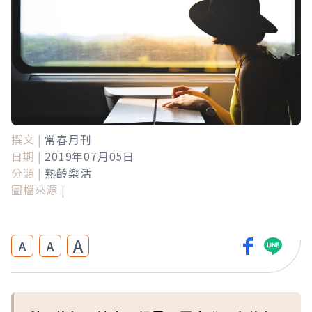
撰文 |
常春月刊
日期 |
2019年07月05日
分類 |
熟齡樂活
圖檔來源 |
A
A
A