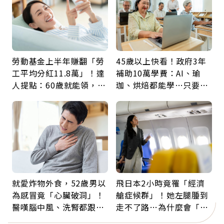
勞動基金上半年賺翻「勞
45歲以上快看！政府3年
工平均分紅11.8萬」！達
補助10萬學費：AI、瑜
人提點：60歲就能領，重
珈、烘焙都能學…只要願
新就業還有隱藏版退休金
意開始，永遠不嫌晚
就愛炸物外食，52歲男以
飛日本2小時竟罹「經濟
為感冒竟「心臟破洞」！
艙症候群」！她左腿腫到
醫嘆腦中風、洗腎都跟它
走不了路…為什麼會「靜
有關：4警訊是心臟在呼
脈血栓」？醫示警7種人