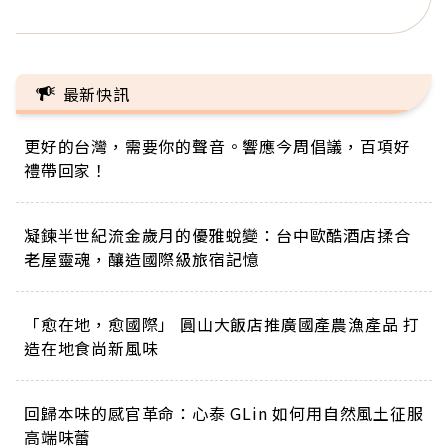
正的人生
最新快訊
更好的台灣，需要你的聲音。響應今周倡議，百項好
禮帶回家！
凝鍊半世紀流金歲月的優雅蛻變：台中歐酷酒店揉合
老屋靈魂，釀造國際級旅宿記憶
「愈在地，愈國際」 圓山大飯店推廣國產農漁產品 打
造在地食尚新風味
回歸本味的感官革命：心泰 GLin 如何用自然風土征服
高端味蕾