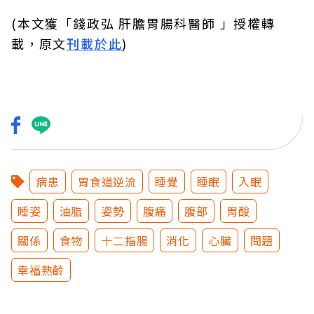
(本文獲「錢政弘 肝膽胃腸科醫師 」授權轉
載，原文
刊載於此
)
病患
胃食道逆流
睡覺
睡眠
入眠
睡姿
油脂
姿勢
腹痛
腹部
胃酸
關係
食物
十二指腸
消化
心臟
問題
幸福熟齡