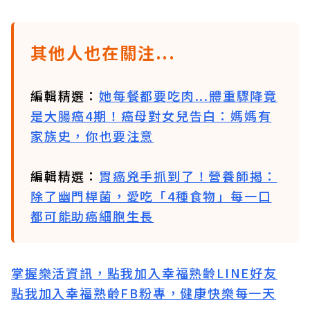
其他人也在關注...
編輯精選：
她每餐都要吃肉...體重驟降竟
是大腸癌4期！癌母對女兒告白：媽媽有
家族史，你也要注意
編輯精選：
胃癌兇手抓到了！營養師揭：
除了幽門桿菌，愛吃「4種食物」每一口
都可能助癌細胞生長
掌握樂活資訊，點我加入
幸福熟齡LINE好友
點我加入幸福熟齡FB粉專，健康快樂每一天