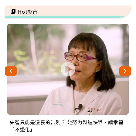
救
注意
Hot影音
失智只能是漫長的告別？ 她努力製造快樂，讓幸福
來自剛果的巧克力神父 為台灣奉獻36年 「台灣是我
63歲卸矽谷副總、搬回台灣找快樂！「蛋黃哥小
104歲打破金氏世界紀錄 成為全球最年長羽球選
事業巔峰他選擇追夢…黑手阿伯拉小提琴還登上小
「不退化」
的家，我連作夢都講台語！」
丑」走進安養院，逗樂上萬爺奶：退休後才開始真
手，分享長壽的秘密原來是「這個」
巨蛋！連CNN都大讚！