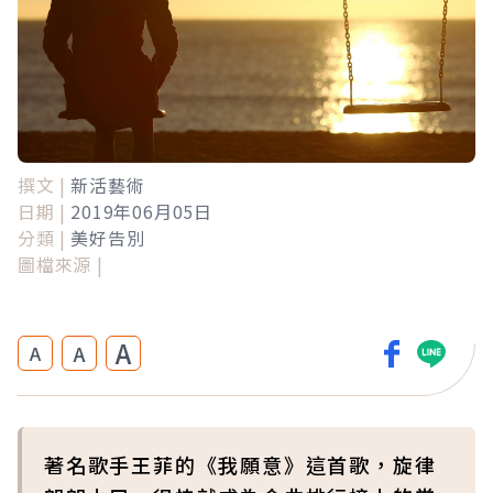
撰文 |
新活藝術
日期 |
2019年06月05日
分類 |
美好告別
圖檔來源 |
A
A
A
著名歌手王菲的《我願意》這首歌，旋律