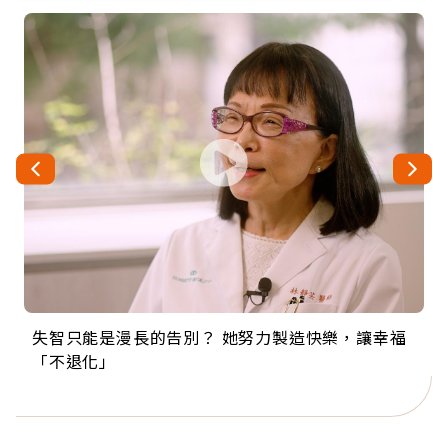
失智只能是漫長的告別？ 她努力製造快樂，讓幸福
來自剛果的巧克力神父 為台灣奉獻36年 「台灣是我
63歲卸矽谷副總、搬回台灣找快樂！「蛋黃哥小
104歲打破金氏世界紀錄 成為全球最年長羽球選
事業巔峰他選擇追夢…黑手阿伯拉小提琴還登上小
「不退化」
的家，我連作夢都講台語！」
丑」走進安養院，逗樂上萬爺奶：退休後才開始真
手，分享長壽的秘密原來是「這個」
巨蛋！連CNN都大讚！
正的人生