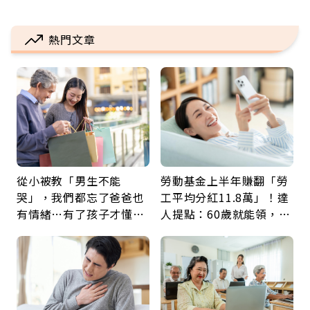
熱門文章
從小被教「男生不能
勞動基金上半年賺翻「勞
哭」，我們都忘了爸爸也
工平均分紅11.8萬」！達
有情緒…有了孩子才懂：
人提點：60歲就能領，重
父親節最珍貴禮物是一句
新就業還有隱藏版退休金
久違的關心