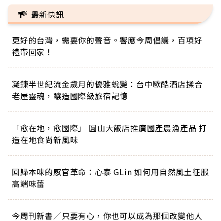
最新快訊
更好的台灣，需要你的聲音。響應今周倡議，百項好
禮帶回家！
凝鍊半世紀流金歲月的優雅蛻變：台中歐酷酒店揉合
老屋靈魂，釀造國際級旅宿記憶
「愈在地，愈國際」 圓山大飯店推廣國產農漁產品 打
造在地食尚新風味
回歸本味的感官革命：心泰 GLin 如何用自然風土征服
高端味蕾
今周刊新書／只要有心，你也可以成為那個改變他人