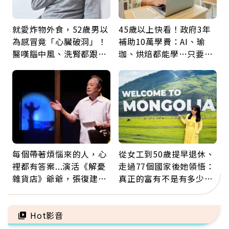
就愛炸物外食，52歲男以
45歲以上快看！政府3年
為感冒竟「心臟破洞」！
補助10萬學費：AI、瑜
醫嘆腦中風、洗腎都跟它
珈、烘焙都能學…只要願
有關：4警訊是心臟在呼
意開始，永遠不嫌晚
救
每個帶著煩惱來的人，心
從女工到50歲提早退休、
裡都有答案...演活《解憂
走過77個國家後她領悟：
雜貨店》爺爺，張復建：
真正的富有不是有多少
放下執著不是認輸，而是
錢，而是擁有選擇人生的
善待自己
自由
Hot影音