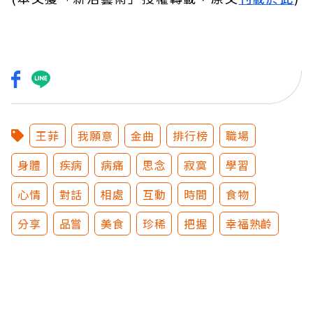
王菲
我願意
金曲
排行榜
職場
身體
疾病
病痛
思念
寂寞
學習
心情
對話
相處
互動
時間
食物
分享
品嘗
美食
珍稀
把握
幸福熟齡