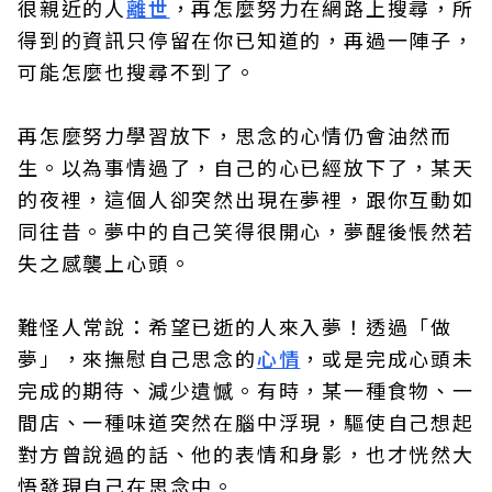
很親近的人
離世
，再怎麼努力在網路上搜尋，所
得到的資訊只停留在你已知道的，再過一陣子，
可能怎麼也搜尋不到了。
再怎麼努力學習放下，思念的心情仍會油然而
生。以為事情過了，自己的心已經放下了，某天
的夜裡，這個人卻突然出現在夢裡，跟你互動如
同往昔。夢中的自己笑得很開心，夢醒後悵然若
失之感襲上心頭。
難怪人常說：希望已逝的人來入夢！透過「做
夢」，來撫慰自己思念的
心情
，或是完成心頭未
完成的期待、減少遺憾。有時，某一種食物、一
間店、一種味道突然在腦中浮現，驅使自己想起
對方曾說過的話、他的表情和身影，也才恍然大
悟發現自己在思念中。