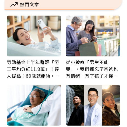
熱門文章
勞動基金上半年賺翻「勞
從小被教「男生不能
工平均分紅11.8萬」！達
哭」，我們都忘了爸爸也
人提點：60歲就能領，重
有情緒…有了孩子才懂：
新就業還有隱藏版退休金
父親節最珍貴禮物是一句
久違的關心