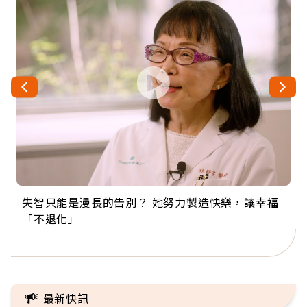
失智只能是漫長的告別？ 她努力製造快樂，讓幸福
來自剛果的巧克力神父 為台灣奉獻36年 「台灣是我
63歲卸矽谷副總、搬回台灣找快樂！「蛋黃哥小
104歲打破金氏世界紀錄 成為全球最年長羽球選
事業巔峰他選擇追夢…黑手阿伯拉小提琴還登上小
「不退化」
的家，我連作夢都講台語！」
丑」走進安養院，逗樂上萬爺奶：退休後才開始真
手，分享長壽的秘密原來是「這個」
巨蛋！連CNN都大讚！
正的人生
最新快訊