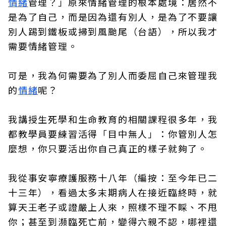
情緒
管理？」原來情緒管理的根本處境：居然不
是為了自己，而是因為還有別人，是為了不要讓
別人踢到鐵板或掃到風颱尾（台語），所以我才
需要情緒管理。
可是，我為何需要為了別人而委屈自己來管理我
的
情緒
呢？
我講授生死學和生命教育的相關課程很多年，我
都教學員要練習活得「目中無人」：你管別人怎
麼想，你只要活出你自己真正的樣子就夠了。
我從事安寧療護服務十八年（編按：至今年已二
十三年），看過太多末期病人在接近臨終時，就
算天王老子或證嚴上人來，照樣不理不睬、不甩
你；甚至到瀕臨死亡前，變得六親不認，哪裡還