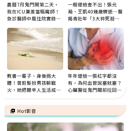
農曆7月鬼門開第二天，
一般健檢查不出！張元
我在ICU兼差當驅魔師！
瀚、王凱40幾歲驟逝…醫
急診醫師中風住院實錄：
揭青壯年「3大猝死殺
那些怪物原來叫譫妄
手」：靠2檢查揪出9成地
雷
教書一輩子、身後捐大
年年健檢一張紅字都沒
體！曾剪髮扮男孩躲戰
有，為何血管說塞就塞？
火，她把艱辛人生活成風
心臟醫從鬼門關前拉回病
景：生命價值在於成為祝
人：會不會心梗要看對數
福
字
Hot影音