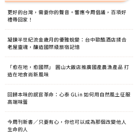
更好的台灣，需要你的聲音。響應今周倡議，百項好
禮帶回家！
凝鍊半世紀流金歲月的優雅蛻變：台中歐酷酒店揉合
老屋靈魂，釀造國際級旅宿記憶
「愈在地，愈國際」 圓山大飯店推廣國產農漁產品 打
造在地食尚新風味
回歸本味的感官革命：心泰 GLin 如何用自然風土征服
高端味蕾
今周刊新書／只要有心，你也可以成為那個改變他人
生命的人