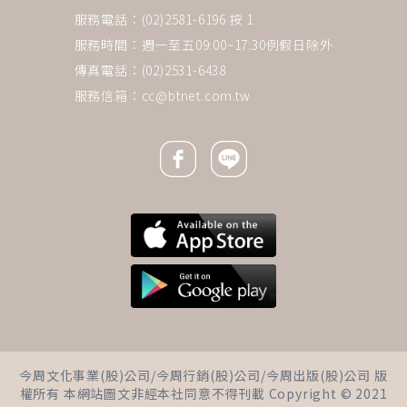
服務電話：(02)2581-6196 按 1
服務時間：週一至五09:00~17:30例假日除外
傳真電話：(02)2531-6438
服務信箱：
cc@btnet.com.tw
Facebook icon
Line icon
下一則 ＋
吳淡如／中年教我的事：因為懂
今周文化事業(股)公司/今周行銷(股)公司/今周出版(股)公司 版
得無常，寶貴的就珍惜，自由是
權所有 本網站圖文非經本社同意不得刊載 Copyright © 2021