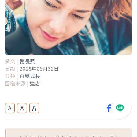
撰文 |
愛長照
日期 |
2019年05月31日
分類 |
自我成長
圖檔來源 |
達志
A
A
A