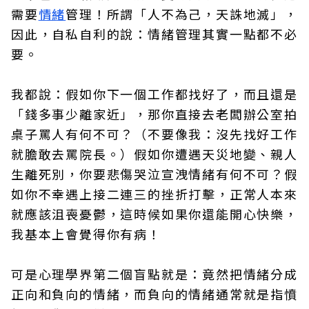
需要
情緒
管理！所謂「人不為己，天誅地滅」，
因此，自私自利的說：情緒管理其實一點都不必
要。
我都說：假如你下一個工作都找好了，而且還是
「錢多事少離家近」，那你直接去老闆辦公室拍
桌子罵人有何不可？（不要像我：沒先找好工作
就膽敢去罵院長。）假如你遭遇天災地變、親人
生離死別，你要悲傷哭泣宣洩情緒有何不可？假
如你不幸遇上接二連三的挫折打擊，正常人本來
就應該沮喪憂鬱，這時候如果你還能開心快樂，
我基本上會覺得你有病！
可是心理學界第二個盲點就是：竟然把情緒分成
正向和負向的情緒，而負向的情緒通常就是指憤