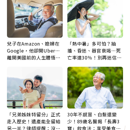
鍵
兒子在Amazon、媳婦在
「熱中暑」多可怕？抽
Google，他卻開Uber…
搐、昏迷、器官衰竭…死
離開美國前的人生體悟：
亡率達30％！別再迷信
好的壞的都不會永遠
「擦酒精、吃退燒藥」，
5招才能真救命
「兄弟姊妹特留分」正式
30年不感冒、白髮還變
走入歷史！遺產能全留給
少！89歲名醫揭「長壽3
另一半？律師提醒：沒做
寶」飲食法：享受美食不