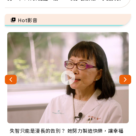
「1件事」照樣白忙
忌口，偶爾也該吃點肉
Hot影音
失智只能是漫長的告別？ 她努力製造快樂，讓幸福
來自剛果的巧克力神父 為台灣奉獻36年 「台灣是我
63歲卸矽谷副總、搬回台灣找快樂！「蛋黃哥小
104歲打破金氏世界紀錄 成為全球最年長羽球選
事業巔峰他選擇追夢…黑手阿伯拉小提琴還登上小