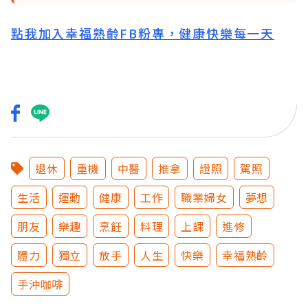
點我加入幸福熟齡FB粉專，健康快樂每一天
退休
重機
中醫
推拿
證照
駕照
生活
運動
健康
工作
職業婦女
夢想
朋友
樂趣
烹飪
料理
上課
進修
體力
獨立
放手
人生
快樂
幸福熟齡
手沖咖啡