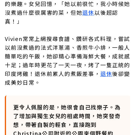
的樂趣。女兒回憶，「她以前很忙，我小時候她
沒煮過什麼很厲害的菜，但她
退休
以後超認
真！」
Vivien常常上網搜尋食譜、鑽研各式料理，嘗試
以前沒煮過的法式洋蔥湯、香煎牛小排，一般人
簡單吃的午飯，她卻精心準備海鮮大餐，成就感
十足；過年時更花了一天一夜，烤了一隻正統的
印度烤雞！退休前累人的煮飯差事，
退休
後卻變
成美妙日常。
更令人佩服的是，她很會自己找樂子。為
了增加與獨生女兒的相處時間，她突發奇
想，帶著自製的輕食，直接跑到
Christina公司附近的公園來個野餐約