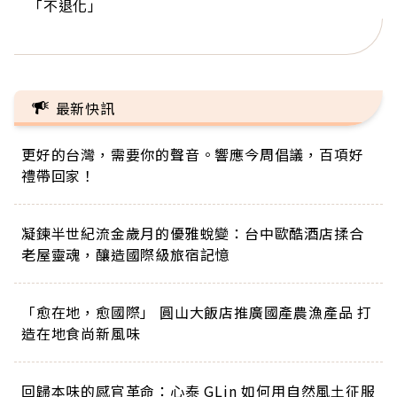
「不退化」
的家，我連作夢都講台語！」
丑」走進安養院，逗樂上萬爺奶：退休後才開始真
手，分享長壽的秘密原來是「這個」
巨蛋！連CNN都大讚！
正的人生
最新快訊
更好的台灣，需要你的聲音。響應今周倡議，百項好
禮帶回家！
凝鍊半世紀流金歲月的優雅蛻變：台中歐酷酒店揉合
老屋靈魂，釀造國際級旅宿記憶
「愈在地，愈國際」 圓山大飯店推廣國產農漁產品 打
造在地食尚新風味
回歸本味的感官革命：心泰 GLin 如何用自然風土征服