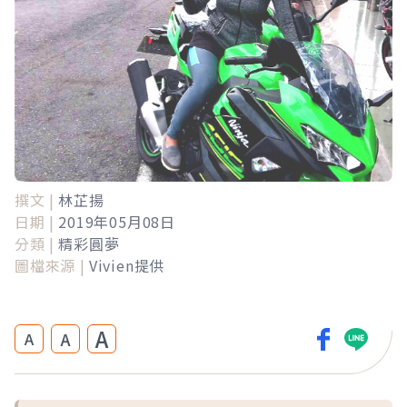
撰文 |
林芷揚
日期 |
2019年05月08日
分類 |
精彩圓夢
圖檔來源 |
Vivien提供
A
A
A