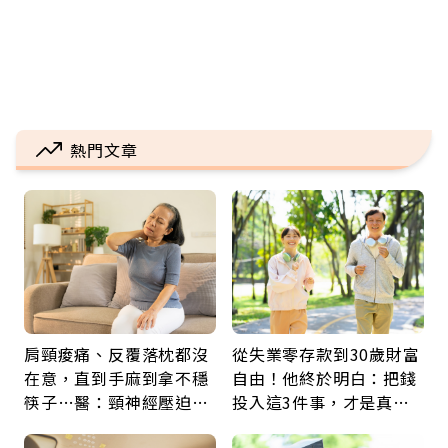
熱門文章
肩頸痠痛、反覆落枕都沒
從失業零存款到30歲財富
在意，直到手麻到拿不穩
自由！他終於明白：把錢
筷子…醫：頸神經壓迫上
投入這3件事，才是真正
身，打破固定姿勢才是關
留給未來的自己