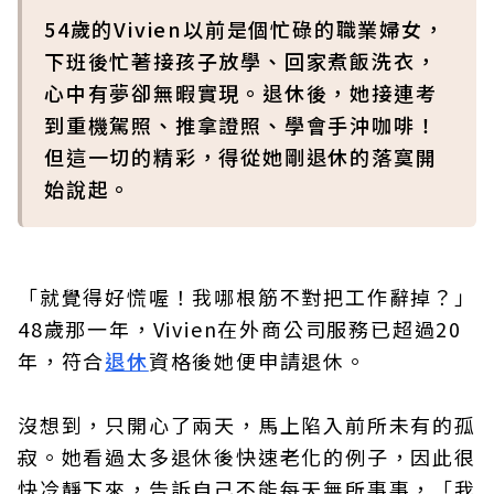
54歲的Vivien以前是個忙碌的職業婦女，
下班後忙著接孩子放學、回家煮飯洗衣，
心中有夢卻無暇實現。退休後，她接連考
到重機駕照、推拿證照、學會手沖咖啡！
但這一切的精彩，得從她剛退休的落寞開
始說起。
「就覺得好慌喔！我哪根筋不對把工作辭掉？」
48歲那一年，Vivien在外商公司服務已超過20
年，符合
退休
資格後她便申請退休。
沒想到，只開心了兩天，馬上陷入前所未有的孤
寂。她看過太多退休後快速老化的例子，因此很
快冷靜下來，告訴自己不能每天無所事事，「我