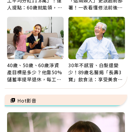
工平均分紅11.8萬」！達
「這兩類人」更該超前部
人提點：60歲就能領，重
署！一表看懂修法前後差
新就業還有隱藏版退休金
異：沒留遺囑手足反而分
更多
40歲、50歲、60歲淨資
30年不感冒、白髮還變
產目標是多少？他靠50%
少！89歲名醫揭「長壽3
儲蓄率提早退休，每工作
寶」飲食法：享受美食不
1年買下1年自由
忌口，偶爾也該吃點肉
Hot影音