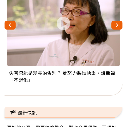
失智只能是漫長的告別？ 她努力製造快樂，讓幸福
來自剛果的巧克力神父 為台灣奉獻36年 「台灣是我
63歲卸矽谷副總、搬回台灣找快樂！「蛋黃哥小
104歲打破金氏世界紀錄 成為全球最年長羽球選
事業巔峰他選擇追夢…黑手阿伯拉小提琴還登上小
「不退化」
的家，我連作夢都講台語！」
丑」走進安養院，逗樂上萬爺奶：退休後才開始真
手，分享長壽的秘密原來是「這個」
巨蛋！連CNN都大讚！
正的人生
最新快訊