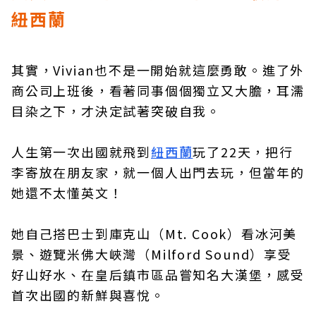
紐西蘭
其實，Vivian也不是一開始就這麼勇敢。進了外
商公司上班後，看著同事個個獨立又大膽，耳濡
目染之下，才決定試著突破自我。
人生第一次出國就飛到
紐西蘭
玩了22天，把行
李寄放在朋友家，就一個人出門去玩，但當年的
她還不太懂英文！
她自己搭巴士到庫克山（Mt. Cook）看冰河美
景、遊覽米佛大峽灣（Milford Sound）享受
好山好水、在皇后鎮市區品嘗知名大漢堡，感受
首次出國的新鮮與喜悅。