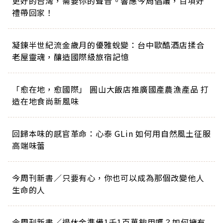
更好的台灣，需要你的聲音。響應今周倡議，百項好
禮帶回家！
凝鍊半世紀流金歲月的優雅蛻變：台中歐酷酒店揉合
老屋靈魂，釀造國際級旅宿記憶
「愈在地，愈國際」 圓山大飯店推廣國產農漁產品 打
造在地食尚新風味
回歸本味的感官革命：心泰 GLin 如何用自然風土征服
高端味蕾
今周刊新書／只要有心，你也可以成為那個改變他人
生命的人
今周刊新書／退休金準備1千1百萬夠用嗎？如何擁有