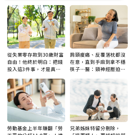
從失業零存款到30歲財富
肩頸痠痛、反覆落枕都沒
自由！他終於明白：把錢
在意，直到手麻到拿不穩
投入這3件事，才是真正
筷子…醫：頸神經壓迫上
留給未來的自己
身，打破固定姿勢才是關
鍵
勞動基金上半年賺翻「勞
兄弟姊妹特留分刪除，