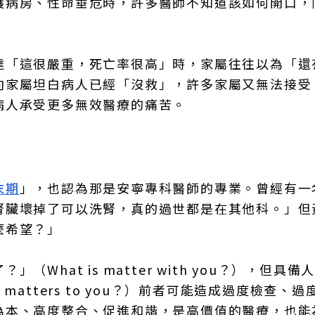
護病房、性命垂危時，許多醫師不知道該如何開口，
達「這很嚴重，死亡率很高」時，家屬往往以為「還
向家屬坦白病人已經「沒救」，許多家屬又無法接受
病人承受更多無效醫療的痛苦。
末期
」，也認為那是安寧專科醫師的專業。曾經有一
腎臟壞掉了可以洗腎，真的過世都是在其他科。」但
麼希望？」
hat is matter with you？），但具備
atters to you？）前者可能造成過度檢查、過
為本、高度整合、促進和諧，是高價值的醫療，也能