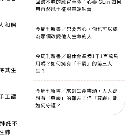
回歸本味的感官革命：心泰 GLin 如何
用自然風土征服高端味蕾
人和照
今周刊新書／只要有心，你也可以成
為那個改變他人生命的人
今周刊新書／退休金準備1千1百萬夠
用嗎？如何擁有「不窮」的第三人
持其生
生？
今周刊新書／來到生命盡頭，人人都
手工餵
想有「尊嚴」的離去！但「尊嚴」能
如何守護？
「拜託不
性肺