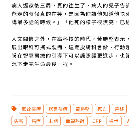
病人返家後三周，真的往生了，病人的兒子告
爸走的時候真的在笑，是因為你讓他知道他快
講最多話的時候。」「他死的樣子很漂亮，已
人文關懷之外，在高科技的時代，黃勝堅表示
展出眼科可攜式裝備、遠距皮膚科會診、行動
盼在智慧醫療的引導下可以讓照護更進步，也
況下走完生命最後一程。
無效醫療
居家醫療
黃勝堅
死亡
善終
失智
癌症
末期
幸福熟齡
CPR
過世