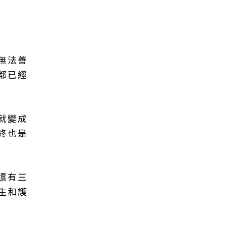
無法善
都已經
就變成
終也是
還有三
生和護