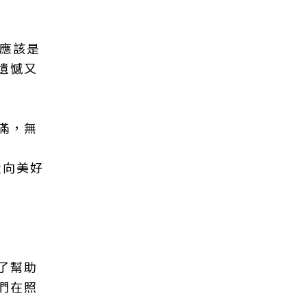
，應該是
遺憾又
滿，無
走向美好
了幫助
們在照