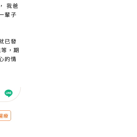
， 我爸
一輩子
就已發
統等，期
心的情
醫療