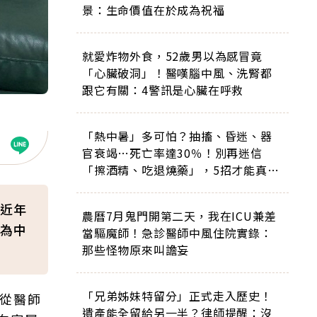
景：生命價值在於成為祝福
就愛炸物外食，52歲男以為感冒竟
「心臟破洞」！醫嘆腦中風、洗腎都
跟它有關：4警訊是心臟在呼救
「熱中暑」多可怕？抽搐、昏迷、器
官衰竭…死亡率達30％！別再迷信
「擦酒精、吃退燒藥」，5招才能真救
命
近年
農曆7月鬼門開第二天，我在ICU兼差
為中
當驅魔師！急診醫師中風住院實錄：
那些怪物原來叫譫妄
「兄弟姊妹特留分」正式走入歷史！
會從醫師
遺產能全留給另一半？律師提醒：沒