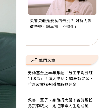
失智只能是漫長的告別？ 她努力製
來自剛果的巧克力神父 為台灣奉獻
63歲卸矽谷副總、搬回台灣找快
104歲打破金氏世界紀錄 成為全球
事業巔峰他選擇追夢…黑手阿伯拉
造快樂，讓幸福「不退化」
36年 「台灣是我的家，我連作夢都
樂！「蛋黃哥小丑」走進安養院，
最年長羽球選手，分享長壽的秘密
小提琴還登上小巨蛋！連CNN都大
講台語！」
逗樂上萬爺奶：退休後才開始真正
原來是「這個」
讚！
的人生
熱門文章
勞動基金上半年賺翻「勞工平均分紅
11.8萬」！達人提點：60歲就能領，
重新就業還有隱藏版退休金
教書一輩子、身後捐大體！曾剪髮扮
男孩躲戰火，她把艱辛人生活成風