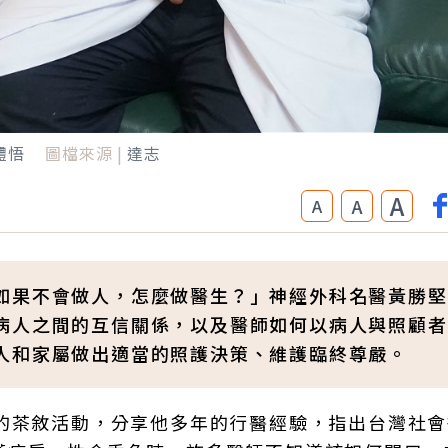
體悟
圖檔來源 |
達志
A
A
A
如果不會做人，怎麼做醫生？」神經外科名醫黃勝堅
病人之間的互信關係，以及醫師如何以病人與照顧者
人和家屬做出適當的照護決策、維護臨終尊嚴。
辦的茶敘活動，分享他多年的行醫經驗，指出台灣社