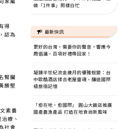
向家屬
做「1件事」照樣白忙
有得
最新快訊
，認為
更好的台灣，需要你的聲音。響應今
周倡議，百項好禮帶回家！
凝鍊半世紀流金歲月的優雅蛻變：台
名腎臟
中歐酷酒店揉合老屋靈魂，釀造國際
黃勝堅
級旅宿記憶
「愈在地，愈國際」 圓山大飯店推廣
人文素養
國產農漁產品 打造在地食尚新風味
度治療、
為社會