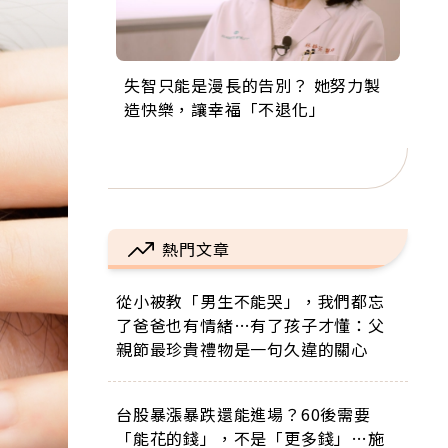
失智只能是漫長的告別？ 她努力製
來自剛果的巧克力神父 為台灣奉獻
63歲卸矽谷副總、搬回台灣找快
104歲打破金氏世界紀錄 成為全球
事業巔峰他選擇追夢…黑手阿伯拉
造快樂，讓幸福「不退化」
36年 「台灣是我的家，我連作夢都
樂！「蛋黃哥小丑」走進安養院，
最年長羽球選手，分享長壽的秘密
小提琴還登上小巨蛋！連CNN都大
講台語！」
逗樂上萬爺奶：退休後才開始真正
原來是「這個」
讚！
的人生
熱門文章
從小被教「男生不能哭」，我們都忘
了爸爸也有情緒…有了孩子才懂：父
親節最珍貴禮物是一句久違的關心
台股暴漲暴跌還能進場？60後需要
「能花的錢」，不是「更多錢」…施