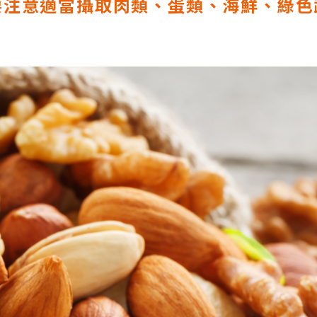
要注意適當攝取肉類、蛋類、海鮮、綠色