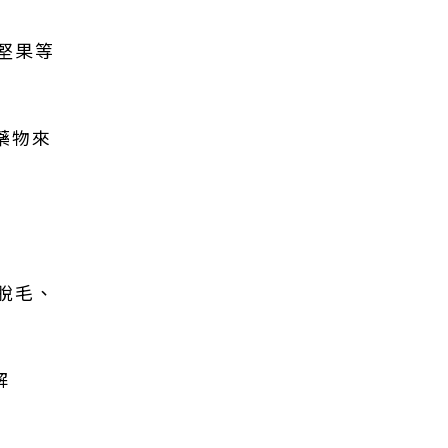
堅果等
藥物來
脫毛、
解