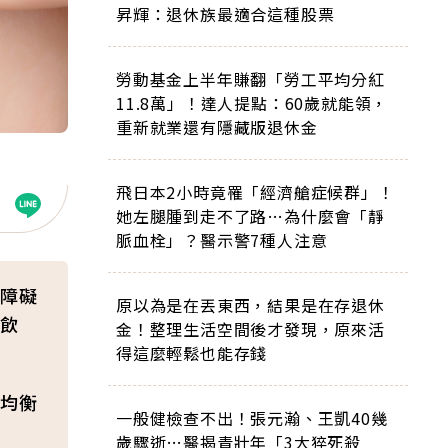
昇輝：退休族最適合這種股票
勞動基金上半年賺翻「勞工平均分紅
11.8萬」！達人提點：60歲就能領，
重新就業還有隱藏版退休金
飛日本2小時竟罹「經濟艙症候群」！
她左腿腫到走不了路…為什麼會「靜
脈血栓」？醫示警7種人注意
障礙
原以為是在丟東西，結果是在存退休
飲
金！整理生活空間後才發現，原來活
得這麼輕鬆也能存錢
均衡
一般健檢查不出！張元瀚、王凱40幾
歲驟逝…醫揭青壯年「3大猝死殺