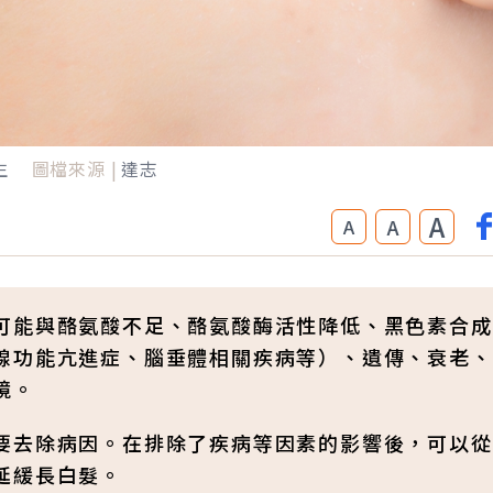
生
圖檔來源 |
達志
A
A
A
可能與酪氨酸不足、酪氨酸酶活性降低、黑色素合成
腺功能亢進症、腦垂體相關疾病等）、遺傳、衰老、
境。
要去除病因。在排除了疾病等因素的影響後，可以從
延緩長白髮。