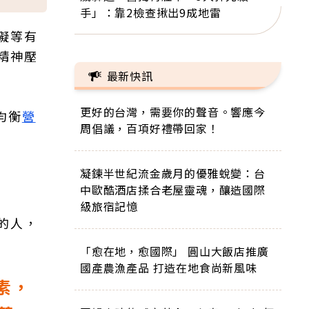
手」：靠2檢查揪出9成地雷
礙等有
精神壓
最新快訊
更好的台灣，需要你的聲音。響應今
均衡
營
周倡議，百項好禮帶回家！
凝鍊半世紀流金歲月的優雅蛻變：台
中歐酷酒店揉合老屋靈魂，釀造國際
級旅宿記憶
的人，
「愈在地，愈國際」 圓山大飯店推廣
國產農漁產品 打造在地食尚新風味
素，