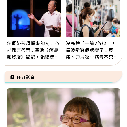
票
注意
每個帶著煩惱來的人，心
沒高燒「一篩2條線」！
裡都有答案...演活《解憂
這波新冠症狀變了：痠
雜貨店》爺爺，張復建：
痛、刀片嗓…病毒不只攻
放下執著不是認輸，而是
肺，三高族恐引發全身血
善待自己
管發炎
Hot影音