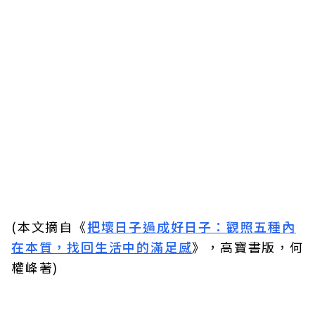
(本文摘自《
把壞日子過成好日子：觀照五種內
在本質，找回生活中的滿足感
》，高寶書版，何
權峰著)