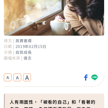
撰文 |
高寶書版
日期 |
2019年02月15日
分類 |
自我成長
圖檔來源 |
達志
A
A
A
人有兩面性，「被看的自己」和「看著的