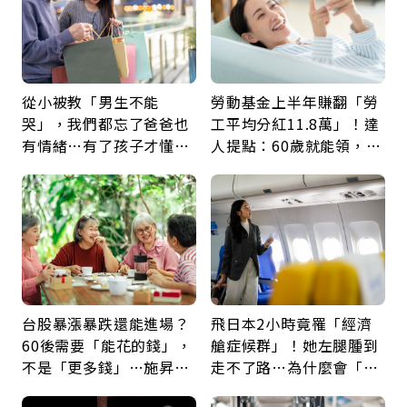
從小被教「男生不能
勞動基金上半年賺翻「勞
哭」，我們都忘了爸爸也
工平均分紅11.8萬」！達
有情緒…有了孩子才懂：
人提點：60歲就能領，重
父親節最珍貴禮物是一句
新就業還有隱藏版退休金
久違的關心
台股暴漲暴跌還能進場？
飛日本2小時竟罹「經濟
60後需要「能花的錢」，
艙症候群」！她左腿腫到
不是「更多錢」…施昇
走不了路…為什麼會「靜
輝：退休族最適合這種股
脈血栓」？醫示警7種人