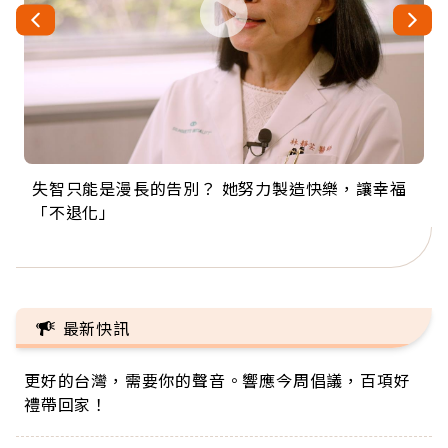
失智只能是漫長的告別？ 她努力製造快樂，讓幸福
來自剛果的巧克力神父 為台灣奉獻36年 「台灣是我
63歲卸矽谷副總、搬回台灣找快樂！「蛋黃哥小
104歲打破金氏世界紀錄 成為全球最年長羽球選
事業巔峰他選擇追夢…黑手阿伯拉小提琴還登上小
「不退化」
的家，我連作夢都講台語！」
丑」走進安養院，逗樂上萬爺奶：退休後才開始真
手，分享長壽的秘密原來是「這個」
巨蛋！連CNN都大讚！
正的人生
最新快訊
更好的台灣，需要你的聲音。響應今周倡議，百項好
禮帶回家！