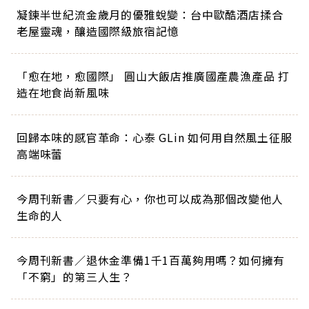
凝鍊半世紀流金歲月的優雅蛻變：台中歐酷酒店揉合
老屋靈魂，釀造國際級旅宿記憶
「愈在地，愈國際」 圓山大飯店推廣國產農漁產品 打
造在地食尚新風味
回歸本味的感官革命：心泰 GLin 如何用自然風土征服
高端味蕾
今周刊新書／只要有心，你也可以成為那個改變他人
生命的人
今周刊新書／退休金準備1千1百萬夠用嗎？如何擁有
「不窮」的第三人生？