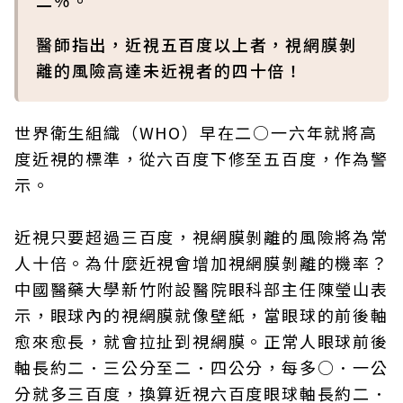
二％。
醫師指出，近視五百度以上者，視網膜剝
離的風險高達未近視者的四十倍！
世界衛生組織（WHO）早在二○一六年就將高
度近視的標準，從六百度下修至五百度，作為警
示。
近視只要超過三百度，視網膜剝離的風險將為常
人十倍。為什麼近視會增加視網膜剝離的機率？
中國醫藥大學新竹附設醫院眼科部主任陳瑩山表
示，眼球內的視網膜就像壁紙，當眼球的前後軸
愈來愈長，就會拉扯到視網膜。正常人眼球前後
軸長約二．三公分至二．四公分，每多○．一公
分就多三百度，換算近視六百度眼球軸長約二．