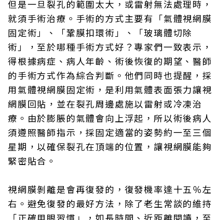
但是一旦裂孔的範圍太大，或雷射無法處理時，
就須手術治療。手術的方式主要有「氣體視網膜
固定術」、「鞏膜扣環術」、「玻璃體切除
術」，至於哪種手術方式好？專家們一致表示，
得根據病症、病人年齡、術後恢復的期望、醫師
的手術方式作為綜合判斷。他們同時也提醒，採
用氣體視網膜固定術，是利用氣體表面張力讓視
網膜回貼，並在裂孔周邊處施以雷射或冷凍治
療。由於膨脹的氣體會向上浮起，所以術後病人
須遵照醫師指示，採固定適當的姿勢約一至三個
星期，以確保裂孔在頂端的位置，讓視網膜能夠
緊密貼合。
視網膜剝離是會再復發的，復發機率達十五％左
右。避免復發的最好方法，除了老生常談的維持
「正確用眼習慣」，如長時間、近距離閱讀，至