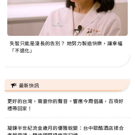
失智只能是漫長的告別？ 她努力製造快樂，讓幸福
來自剛果的巧克力神父 為台灣奉獻36年 「台灣是我
63歲卸矽谷副總、搬回台灣找快樂！「蛋黃哥小
104歲打破金氏世界紀錄 成為全球最年長羽球選
事業巔峰他選擇追夢…黑手阿伯拉小提琴還登上小
「不退化」
的家，我連作夢都講台語！」
丑」走進安養院，逗樂上萬爺奶：退休後才開始真
手，分享長壽的秘密原來是「這個」
巨蛋！連CNN都大讚！
正的人生
最新快訊
更好的台灣，需要你的聲音。響應今周倡議，百項好
禮帶回家！
凝鍊半世紀流金歲月的優雅蛻變：台中歐酷酒店揉合