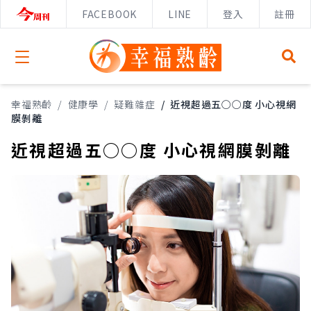
FACEBOOK
LINE
登入
註冊
Open menu
幸福熟齡
/
健康學
/
疑難雜症
/
近視超過五○○度 小心視網
膜剝離
近視超過五○○度 小心視網膜剝離