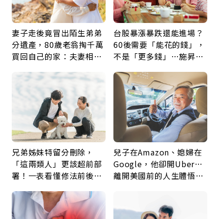
妻子走後竟冒出陌生弟弟
台股暴漲暴跌還能進場？
分遺產，80歲老翁掏千萬
60後需要「能花的錢」，
買回自己的家：夫妻相守
不是「更多錢」…施昇
60年，卻輸給一個名字
輝：退休族最適合這種股
票
兄弟姊妹特留分刪除，
兒子在Amazon、媳婦在
「這兩類人」更該超前部
Google，他卻開Uber…
署！一表看懂修法前後差
離開美國前的人生體悟：
異：沒留遺囑手足反而分
好的壞的都不會永遠
更多