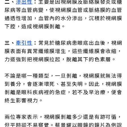
二、
滲出性
：
主要是因視網膜及脈絡膜發炎或糖
尿病等血管病變，使視網膜血管或脈絡膜的血管
通透性增加，血管內的水分滲出，沉積於視網膜
下腔，造成視網膜剝離。
三、
牽引性
：
常見於糖尿病患眼底出血後，視網
膜表面有異常纖維膜增生，這些纖維膜會收縮，
力道強到把視網膜拉起，脫離其下的色素層。
不論是哪一種類型，一旦剝離，視網膜就無法得
到養分，會逐漸壞死、甚至失明。因此，視網膜
剝離是眼科疾病裡的急症，若不及早治療，便會
終生影響視力。
兩位專家表示，視網膜剝離多少還是有跡可循，
但平時卻不易察覺。蔡景耀以眼鏡的鏡片為例說