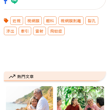
近視
視網膜
眼科
視網膜剝離
裂孔
滲出
牽引
雷射
飛蚊症
熱門文章