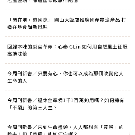
老屋靈魂，釀造國際級旅宿記憶
「愈在地，愈國際」 圓山大飯店推廣國產農漁產品 打
造在地食尚新風味
回歸本味的感官革命：心泰 GLin 如何用自然風土征服
高端味蕾
今周刊新書／只要有心，你也可以成為那個改變他人
生命的人
今周刊新書／退休金準備1千1百萬夠用嗎？如何擁有
「不窮」的第三人生？
今周刊新書／來到生命盡頭，人人都想有「尊嚴」的
離去！但「尊嚴」能如何守護？