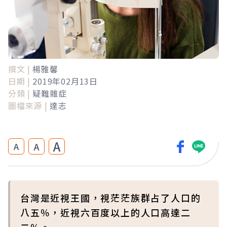
撰文 |
楊雅馨
日期 |
2019年02月13日
分類 |
疑難雜症
圖檔來源 |
達志
A
A
A
台灣是近視王國，視茫茫族群占了人口的
八五％，近視六百度以上的人口高達二