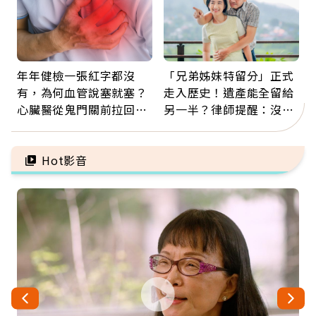
年年健檢一張紅字都沒
「兄弟姊妹特留分」正式
有，為何血管說塞就塞？
走入歷史！遺產能全留給
心臟醫從鬼門關前拉回病
另一半？律師提醒：沒做
人：會不會心梗要看對數
「1件事」照樣白忙
字
Hot影音