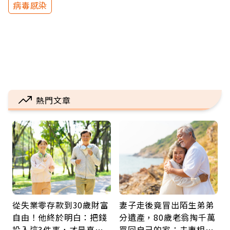
病毒感染
熱門文章
從失業零存款到30歲財富
妻子走後竟冒出陌生弟弟
自由！他終於明白：把錢
分遺產，80歲老翁掏千萬
投入這3件事，才是真正
買回自己的家：夫妻相守