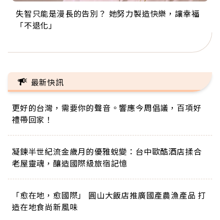
失智只能是漫長的告別？ 她努力製造快樂，讓幸福
來自剛果的巧克力神父 為台灣奉獻36年 「台灣是我
63歲卸矽谷副總、搬回台灣找快樂！「蛋黃哥小
104歲打破金氏世界紀錄 成為全球最年長羽球選
事業巔峰他選擇追夢…黑手阿伯拉小提琴還登上小
「不退化」
的家，我連作夢都講台語！」
丑」走進安養院，逗樂上萬爺奶：退休後才開始真
手，分享長壽的秘密原來是「這個」
巨蛋！連CNN都大讚！
正的人生
最新快訊
更好的台灣，需要你的聲音。響應今周倡議，百項好
禮帶回家！
凝鍊半世紀流金歲月的優雅蛻變：台中歐酷酒店揉合
老屋靈魂，釀造國際級旅宿記憶
「愈在地，愈國際」 圓山大飯店推廣國產農漁產品 打
造在地食尚新風味