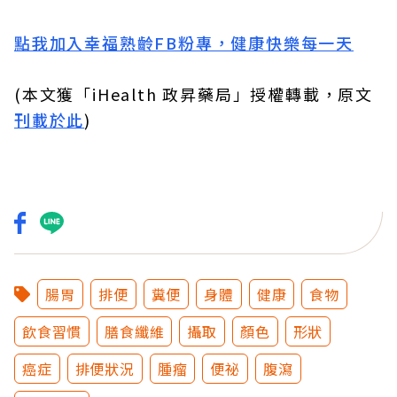
點我加入幸福熟齡FB粉專，健康快樂每一天
(本文獲「iHealth 政昇藥局」授權轉載，原文
刊載於此
)
腸胃
排便
糞便
身體
健康
食物
飲食習慣
膳食纖維
攝取
顏色
形狀
癌症
排便狀況
腫瘤
便祕
腹瀉