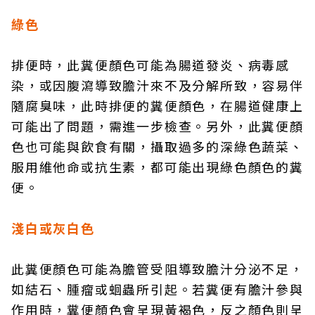
綠色
排便時，此糞便顏色可能為腸道發炎、病毒感
染，或因腹瀉導致膽汁來不及分解所致，容易伴
隨腐臭味，此時排便的糞便顏色，在腸道健康上
可能出了問題，需進一步檢查。另外，此糞便顏
色也可能與飲食有關，攝取過多的深綠色蔬菜、
服用維他命或抗生素，都可能出現綠色顏色的糞
便。
淺白或灰白色
此糞便顏色可能為膽管受阻導致膽汁分泌不足，
如結石、腫瘤或蛔蟲所引起。若糞便有膽汁參與
作用時，糞便顏色會呈現黃褐色，反之顏色則呈