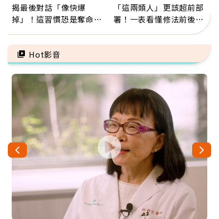
揭最後對話「像快爆
「這兩類人」更該超前部
掉」！這習慣恐是奪命原
署！一表看懂修法前後差
因：沒有一份工作值得用
異：沒留遺囑手足反而分
命交換
更多
Hot影音