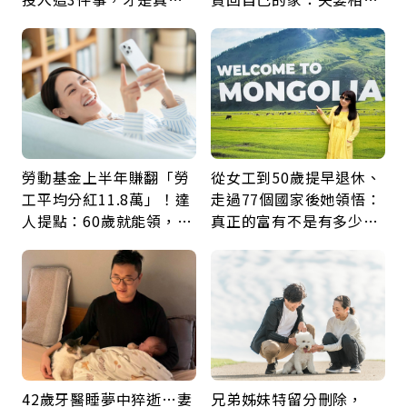
留給未來的自己
60年，卻輸給一個名字
勞動基金上半年賺翻「勞
從女工到50歲提早退休、
工平均分紅11.8萬」！達
走過77個國家後她領悟：
人提點：60歲就能領，重
真正的富有不是有多少
新就業還有隱藏版退休金
錢，而是擁有選擇人生的
自由
42歲牙醫睡夢中猝逝…妻
兄弟姊妹特留分刪除，