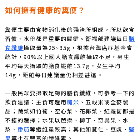
如何擁有健康的糞便？
糞便主要由食物消化後的殘渣所組成，所以飲食
習慣、水份都是重要的關鍵。衛福部建議每日
膳
食纖維
攝取量為25~35g，根據台灣癌症基金會
統計，90%以上國人膳食纖維攝取不足，男生
平均每天攝取的膳食纖維13.7g，女生平均
14g，距離每日建議量仍相差甚遠。
一般民眾要攝取足夠的膳食纖維，可參考一下的
飲食建議：主食可選用
糙米
、五穀米或全麥製
品；蔬菜如竹筍、空心菜、花椰菜、紅蘿蔔都是
不錯的選擇；水果以芭樂、柳丁、奇異果、水
梨、
番茄
等纖維量較高；其他如薏仁、豆漿、
堅
果
等也有豐富的纖維素。