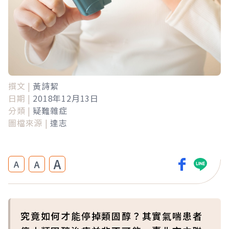
撰文 |
黃詩絜
日期 |
2018年12月13日
分類 |
疑難雜症
圖檔來源 |
達志
A
A
A
究竟如何才能停掉類固醇？其實氣喘患者