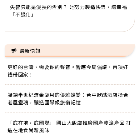
失智只能是漫長的告別？ 她努力製造快樂，讓幸福
來自剛果的巧克力神父 為台灣奉獻36年 「台灣是我
63歲卸矽谷副總、搬回台灣找快樂！「蛋黃哥小
104歲打破金氏世界紀錄 成為全球最年長羽球選
事業巔峰他選擇追夢…黑手阿伯拉小提琴還登上小
「不退化」
的家，我連作夢都講台語！」
丑」走進安養院，逗樂上萬爺奶：退休後才開始真
手，分享長壽的秘密原來是「這個」
巨蛋！連CNN都大讚！
正的人生
最新快訊
更好的台灣，需要你的聲音。響應今周倡議，百項好
禮帶回家！
凝鍊半世紀流金歲月的優雅蛻變：台中歐酷酒店揉合
老屋靈魂，釀造國際級旅宿記憶
「愈在地，愈國際」 圓山大飯店推廣國產農漁產品 打
造在地食尚新風味