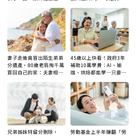
身，打破固定姿勢才是關
留給未來的自己
鍵
妻子走後竟冒出陌生弟弟
45歲以上快看！政府3年
分遺產，80歲老翁掏千萬
補助10萬學費：AI、瑜
買回自己的家：夫妻相守
珈、烘焙都能學…只要願
60年，卻輸給一個名字
意開始，永遠不嫌晚
兄弟姊妹特留分刪除，
勞動基金上半年賺翻「勞