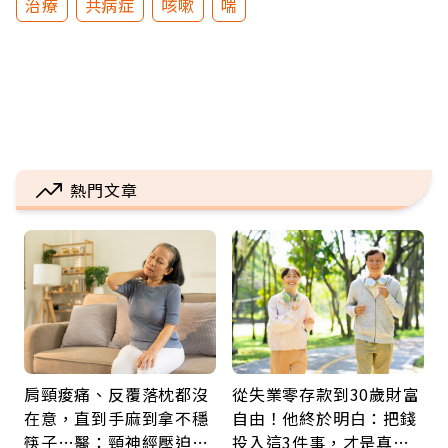
治療
共病症
咳嗽
喘
熱門文章
肩頸痠痛、反覆落枕都沒
從失業零存款到30歲財富
在意，直到手麻到拿不穩
自由！他終於明白：把錢
筷子…醫：頸神經壓迫上
投入這3件事，才是真正