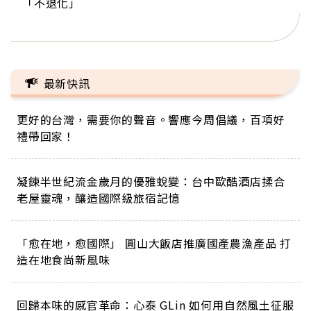
「不退化」
的家，我連作夢都講台語！」
丑」走進安養院，逗樂上萬爺奶：退休後才開始真
手，分享長壽的秘密原來是「這個」
巨蛋！連CNN都大讚！
正的人生
最新快訊
更好的台灣，需要你的聲音。響應今周倡議，百項好
禮帶回家！
凝鍊半世紀流金歲月的優雅蛻變：台中歐酷酒店揉合
老屋靈魂，釀造國際級旅宿記憶
「愈在地，愈國際」 圓山大飯店推廣國產農漁產品 打
造在地食尚新風味
回歸本味的感官革命：心泰 GLin 如何用自然風土征服