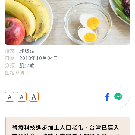
撰文 |
邱璟綾
日期 |
2018年10月04日
分類 |
肌少症
圖檔來源 |
A
A
A
醫療科技進步加上人口老化，台灣已邁入