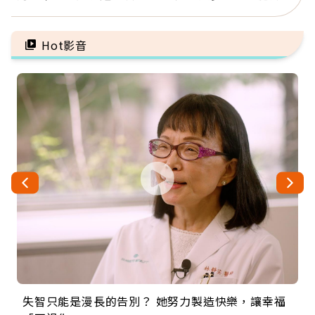
「1件事」照樣白忙
輝：退休族最適合這種股
票
Hot影音
失智只能是漫長的告別？ 她努力製造快樂，讓幸福
來自剛果的巧克力神父 為台灣奉獻36年 「台灣是我
63歲卸矽谷副總、搬回台灣找快樂！「蛋黃哥小
104歲打破金氏世界紀錄 成為全球最年長羽球選
事業巔峰他選擇追夢…黑手阿伯拉小提琴還登上小