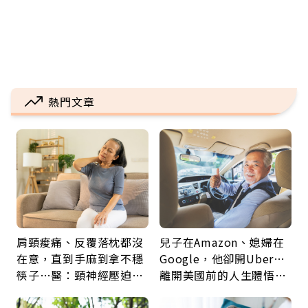
熱門文章
肩頸痠痛、反覆落枕都沒
兒子在Amazon、媳婦在
在意，直到手麻到拿不穩
Google，他卻開Uber…
筷子…醫：頸神經壓迫上
離開美國前的人生體悟：
身，打破固定姿勢才是關
好的壞的都不會永遠
鍵