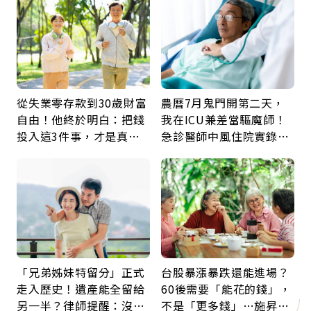
從失業零存款到30歲財富
農曆7月鬼門開第二天，
自由！他終於明白：把錢
我在ICU兼差當驅魔師！
投入這3件事，才是真正
急診醫師中風住院實錄：
留給未來的自己
那些怪物原來叫譫妄
「兄弟姊妹特留分」正式
台股暴漲暴跌還能進場？
走入歷史！遺產能全留給
60後需要「能花的錢」，
另一半？律師提醒：沒做
不是「更多錢」…施昇