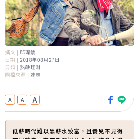
撰文 |
邱璟綾
日期 |
2018年08月27日
分類 |
熟齡理財
圖檔來源 |
達志
A
A
A
低薪時代難以靠薪水致富，且養兒不見得