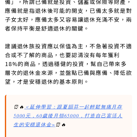
備」，所謂已備就是投資、儲蓄或保險等財產，
應備就是指退休後可能的開支，已備太多就是對
子女太好，應備太多又容易讓退休充滿不安，兩
者保持平衡是舒適退休的關鍵。
建議退休族投資應以保值為主，不急著投資不適
合或不了解的商品，也要認清沒有每年獲利
18%的商品，透過穩健的投資，幫自己帶來多
層次的退休金來源，並盤點已備與應備、降低欲
望，才是安穩退休的基本原則。
⏰🔥
＜延伸學習：跟夏韻芬一起輕鬆無痛月存
5000元，60歲後月領65000，打造自己富活人
生的安穩退休金>
⏰🔥