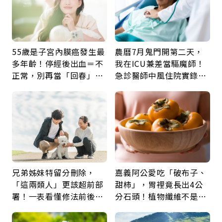
55歲是子宮內膜癌發生最
農曆7月鬼門開第二天，
多年齡！停經後出血＝不
我在ICU兼差當驅魔師！
正常，別再當「回春」…
急診醫師中風住院實錄：
每年3檢查保命：早期治
那些怪物原來叫譫妄
癒率達9成5
兄弟姊妹特留分刪除，
嘉義阿公愛吃「破布子、
「這兩類人」更該超前部
甜柿」，胃裡竟長出4公
署！一表看懂修法前後差
分石頭！植物纖維不是吃
異：沒留遺囑手足反而分
越多越好，這些水果都上
更多
榜