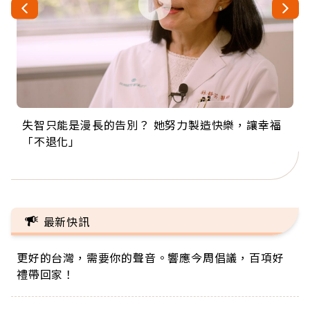
失智只能是漫長的告別？ 她努力製造快樂，讓幸福
來自剛果的巧克力神父 為台灣奉獻36年 「台灣是我
63歲卸矽谷副總、搬回台灣找快樂！「蛋黃哥小
104歲打破金氏世界紀錄 成為全球最年長羽球選
事業巔峰他選擇追夢…黑手阿伯拉小提琴還登上小
「不退化」
的家，我連作夢都講台語！」
丑」走進安養院，逗樂上萬爺奶：退休後才開始真
手，分享長壽的秘密原來是「這個」
巨蛋！連CNN都大讚！
正的人生
最新快訊
更好的台灣，需要你的聲音。響應今周倡議，百項好
禮帶回家！