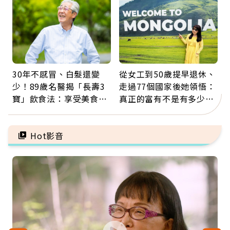
30年不感冒、白髮還變
從女工到50歲提早退休、
少！89歲名醫揭「長壽3
走過77個國家後她領悟：
寶」飲食法：享受美食不
真正的富有不是有多少
忌口，偶爾也該吃點肉
錢，而是擁有選擇人生的
自由
Hot影音