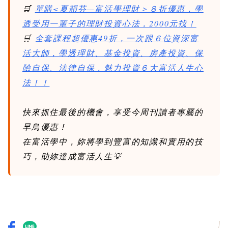
🛒
單購<夏韻芬—富活學理財＞８折優惠，學
透受用一輩子的理財投資心法，2000元找！
🛒
全套課程超優惠49折，一次跟６位資深富
活大師，學透理財、基金投資、房產投資、保
險自保、法律自保，魅力投資６大富活人生心
法！！
快來抓住最後的機會，享受今周刊讀者專屬的
早鳥優惠！
在富活學中，妳將學到豐富的知識和實用的技
巧，助妳達成富活人生💡