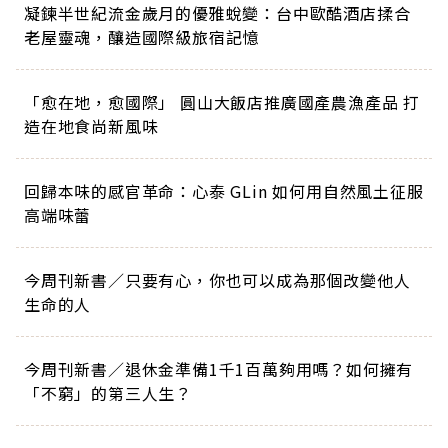
凝鍊半世紀流金歲月的優雅蛻變：台中歐酷酒店揉合
老屋靈魂，釀造國際級旅宿記憶
「愈在地，愈國際」 圓山大飯店推廣國產農漁產品 打
造在地食尚新風味
回歸本味的感官革命：心泰 GLin 如何用自然風土征服
高端味蕾
今周刊新書／只要有心，你也可以成為那個改變他人
生命的人
今周刊新書／退休金準備1千1百萬夠用嗎？如何擁有
「不窮」的第三人生？