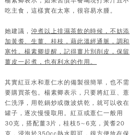
楊素卿表示，如果習慣早餐喝現打果汁且不
吃主食，這樣實在太寒，很容易水腫。
她建議，
沖煮以上排濕茶飲的時候，不妨添
加黃耆、生薑、桂枝，藉此溫經通脈，調和
寒性。楊素卿提醒，記得薑片別削皮，保留
薑皮一起煮，也有利水的作用。
其實紅豆水和薏仁水的備製很簡單，也不需
要購買茶包。楊素卿表示，只要將紅豆、薏
仁洗淨，用乾鍋炒或微波烘乾，就可以收在
罐子，逐次慢慢取用。紅豆或薏仁一般用
30克，搭配薑3片，桂枝5∼6克，黃耆20
克，浸泡於350cc熱水即可，很方便放在保