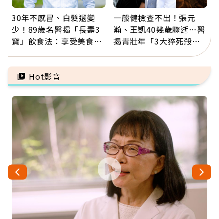
30年不感冒、白髮還變
一般健檢查不出！張元
少！89歲名醫揭「長壽3
瀚、王凱40幾歲驟逝…醫
寶」飲食法：享受美食不
揭青壯年「3大猝死殺
忌口，偶爾也該吃點肉
手」：靠2檢查揪出9成地
雷
Hot影音