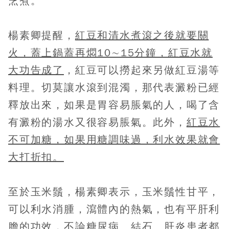
烹煮。
楊素卿提醒，
紅豆和清水煮滾之後就要關
火，蓋上鍋蓋再燜10∼15分鐘，紅豆水就
大功告成了
，紅豆可以撈起來另做紅豆湯等
料理。切莫讓水滾到混濁，那代表澱粉已經
釋放出來，如果是胃容易脹氣的人，喝了含
有澱粉的湯水又很容易脹氣。此外，
紅豆水
不可加糖，如果用糖調味過，利水效果就會
大打折扣。
至於玉米鬚，楊素卿表示，玉米鬚性甘平，
可以利水消腫，瀉體內的熱氣，也有平肝利
膽的功效，不論糖尿病、結石、肝炎患者都