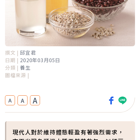
撰文 |
邱宜君
日期 |
2020年03月05日
分類 |
養生
圖檔來源 |
A
A
A
現代人對於維持體態輕盈有著強烈需求，