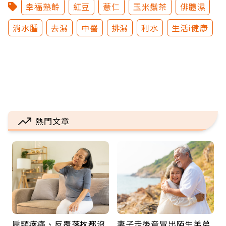
幸福熟齡
紅豆
薏仁
玉米鬚茶
俳體濕
消水腫
去濕
中醫
排濕
利水
生活i健康
熱門文章
肩頸痠痛、反覆落枕都沒
妻子走後竟冒出陌生弟弟