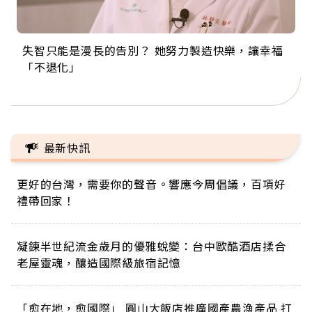
失智只能是漫長的告別？ 她努力製造快樂，讓幸福
來自剛果的巧克力神父 為台灣奉獻36年 「台灣是我
63歲卸矽谷副總、搬回台灣找快樂！「蛋黃哥小
104歲打破金氏世界紀錄 成為全球最年長羽球選
事業巔峰他選擇追夢…黑手阿伯拉小提琴還登上小
「不退化」
的家，我連作夢都講台語！」
丑」走進安養院，逗樂上萬爺奶：退休後才開始真
手，分享長壽的秘密原來是「這個」
巨蛋！連CNN都大讚！
正的人生
最新快訊
更好的台灣，需要你的聲音。響應今周倡議，百項好
禮帶回家！
凝鍊半世紀流金歲月的優雅蛻變：台中歐酷酒店揉合
老屋靈魂，釀造國際級旅宿記憶
「愈在地，愈國際」 圓山大飯店推廣國產農漁產品 打