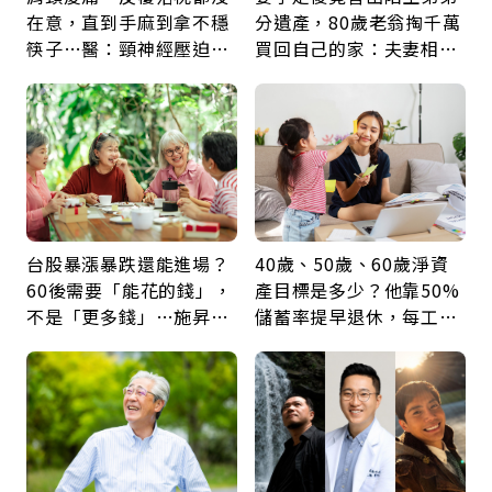
在意，直到手麻到拿不穩
分遺產，80歲老翁掏千萬
筷子…醫：頸神經壓迫上
買回自己的家：夫妻相守
身，打破固定姿勢才是關
60年，卻輸給一個名字
鍵
台股暴漲暴跌還能進場？
40歲、50歲、60歲淨資
60後需要「能花的錢」，
產目標是多少？他靠50%
不是「更多錢」…施昇
儲蓄率提早退休，每工作
輝：退休族最適合這種股
1年買下1年自由
票