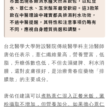
市面出現各類消水腫天然茶飲包，以紅豆
水、薏仁水、玉米鬚茶最受歡迎。這3款茶
飲在中醫理論中確實都具排濕利水功效，
不過中醫提醒，其特性和注意事項仍略有
不同，應視自身體質挑選和調整。
台北醫學大學附設醫院傳統醫學科主治醫師
唐佑任表示，薏仁纖維量高，營養豐富，低
脂，升糖係數也低，不但去濕健脾、利水消
腫，還對皮膚很好，是治療青春痘藥物「排
膿散」的主要成分。
唐佑任建議可以
煮熟薏仁混入正餐米飯，澱
粉攝取不增加，但營養加分。如果擔心薏仁