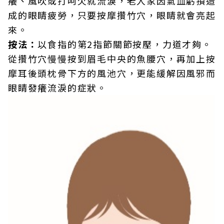
癢、風吹或打呵欠就流淚，老人家因氣血虧損造
成的眼睛疲勞，只要按摩攢竹穴，眼睛就會亮起
來。
按法：
以食指的第2指節關節按壓，力道才夠。
從攢竹穴慢慢按到眉毛中央的魚腰穴，再加上按
摩耳後頭枕骨下方的風池穴，更能緩解因風邪而
眼睛發癢流淚的症狀。