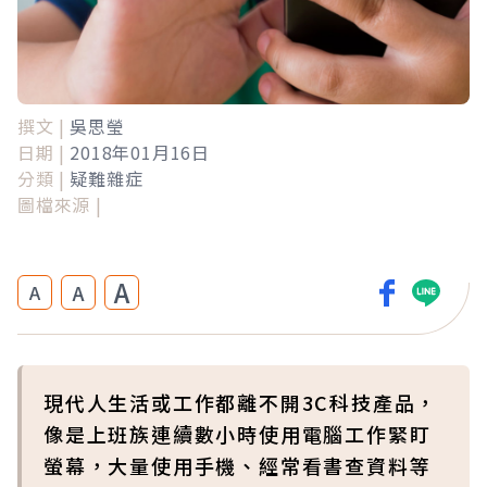
撰文 |
吳思瑩
日期 |
2018年01月16日
分類 |
疑難雜症
圖檔來源 |
A
A
A
現代人生活或工作都離不開3C科技產品，
像是上班族連續數小時使用電腦工作緊盯
螢幕，大量使用手機、經常看書查資料等