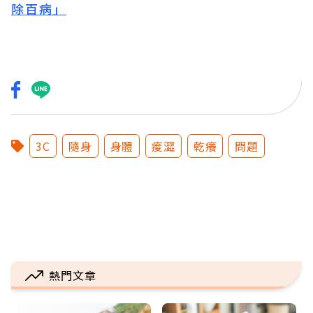
除百病」
3C
隨身
身體
痠澀
乾癢
問題
熱門文章