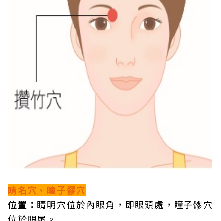
睛名穴、瞳子髎穴
位置：
睛明穴位於內眼角，即眼頭處，瞳子髎穴
位於眼尾。