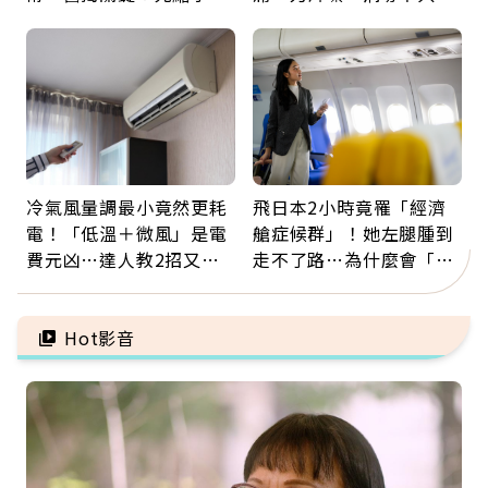
瘤再談根治
肺，三高族恐引發全身血
管發炎
冷氣風量調最小竟然更耗
飛日本2小時竟罹「經濟
電！「低溫＋微風」是電
艙症候群」！她左腿腫到
費元凶…達人教2招又涼
走不了路…為什麼會「靜
又省電
脈血栓」？醫示警7種人
注意
Hot影音