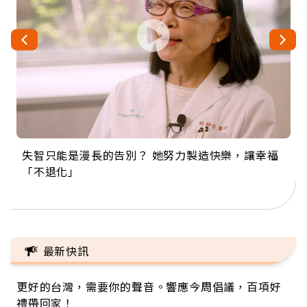
失智只能是漫長的告別？ 她努力製造快樂，讓幸福
來自剛果的巧克力神父 為台灣奉獻36年 「台灣是我
63歲卸矽谷副總、搬回台灣找快樂！「蛋黃哥小
104歲打破金氏世界紀錄 成為全球最年長羽球選
事業巔峰他選擇追夢…黑手阿伯拉小提琴還登上小
「不退化」
的家，我連作夢都講台語！」
丑」走進安養院，逗樂上萬爺奶：退休後才開始真
手，分享長壽的秘密原來是「這個」
巨蛋！連CNN都大讚！
正的人生
最新快訊
更好的台灣，需要你的聲音。響應今周倡議，百項好
禮帶回家！