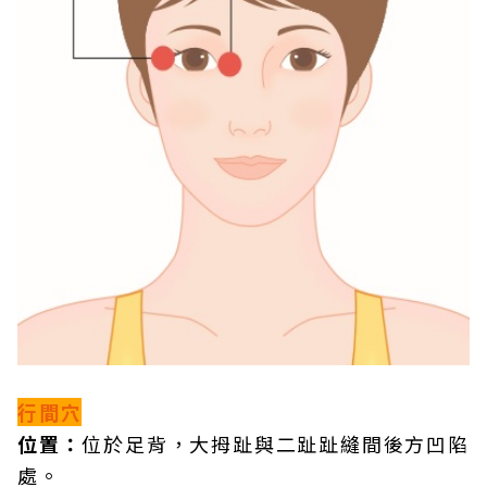
行間穴
位置：
位於足背，大拇趾與二趾趾縫間後方凹陷
處。