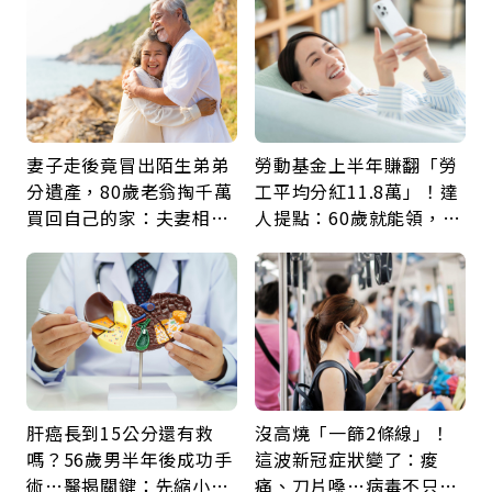
妻子走後竟冒出陌生弟弟
勞動基金上半年賺翻「勞
分遺產，80歲老翁掏千萬
工平均分紅11.8萬」！達
買回自己的家：夫妻相守
人提點：60歲就能領，重
60年，卻輸給一個名字
新就業還有隱藏版退休金
肝癌長到15公分還有救
沒高燒「一篩2條線」！
嗎？56歲男半年後成功手
這波新冠症狀變了：痠
術…醫揭關鍵：先縮小腫
痛、刀片嗓…病毒不只攻