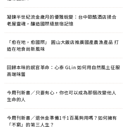
凝鍊半世紀流金歲月的優雅蛻變：台中歐酷酒店揉合
老屋靈魂，釀造國際級旅宿記憶
「愈在地，愈國際」 圓山大飯店推廣國產農漁產品 打
造在地食尚新風味
回歸本味的感官革命：心泰 GLin 如何用自然風土征服
高端味蕾
今周刊新書／只要有心，你也可以成為那個改變他人
生命的人
今周刊新書／退休金準備1千1百萬夠用嗎？如何擁有
「不窮」的第三人生？