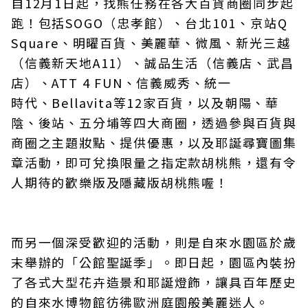
自12月1日起，找熊任務在各大百貨商圈同步起
跑！包括SOGO（忠孝館）、台北101、京站Q
Square、明曜百貨、美麗華、微風、新光三越
（信義新天地A11）、誠品生活（信義店、武昌
店）、ATT 4 FUN、信義威秀、統一
時代、Bellavita等12家百貨，以及朝陽、華
陰、後站、五分埔等四大商圈，透過參與百貨與
商圈之主題妝點、提供優惠，以及耶誕尋寶圖集
章活動，即可兌換限量之指定款胡桃熊，還有令
人期待的歡樂版及隱藏版胡桃熊喔！
而另一個深受歡迎的活動，則是自來水園區於歲
末舉辦的「公館聖誕季」。即日起，園區內裝扮
了各式大型花卉造景和耶誕燈飾，讓具百年歷史
的自來水博物館彷彿歐洲庭園般美麗迷人。