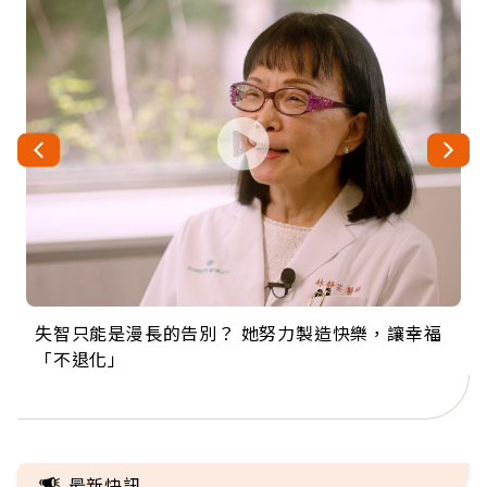
失智只能是漫長的告別？ 她努力製造快樂，讓幸福
來自剛果的巧克力神父 為台灣奉獻36年 「台灣是我
63歲卸矽谷副總、搬回台灣找快樂！「蛋黃哥小
104歲打破金氏世界紀錄 成為全球最年長羽球選
事業巔峰他選擇追夢…黑手阿伯拉小提琴還登上小
「不退化」
的家，我連作夢都講台語！」
丑」走進安養院，逗樂上萬爺奶：退休後才開始真
手，分享長壽的秘密原來是「這個」
巨蛋！連CNN都大讚！
正的人生
最新快訊