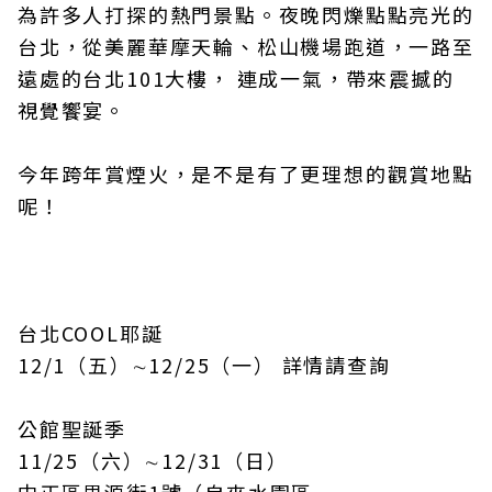
為許多人打探的熱門景點。夜晚閃爍點點亮光的
台北，從美麗華摩天輪、松山機場跑道，一路至
遠處的台北101大樓， 連成一氣，帶來震撼的
視覺饗宴。
今年跨年賞煙火，是不是有了更理想的觀賞地點
呢！
台北COOL耶誕
12/1（五）∼12/25（一） 詳情請查詢
公館聖誕季
11/25（六）∼12/31（日）
中正區思源街1號（自來水園區