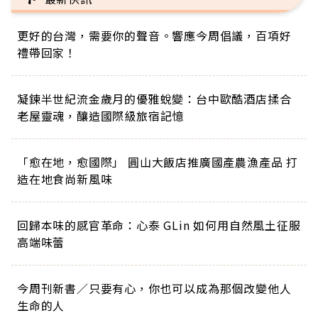
更好的台灣，需要你的聲音。響應今周倡議，百項好
禮帶回家！
凝鍊半世紀流金歲月的優雅蛻變：台中歐酷酒店揉合
老屋靈魂，釀造國際級旅宿記憶
「愈在地，愈國際」 圓山大飯店推廣國產農漁產品 打
造在地食尚新風味
回歸本味的感官革命：心泰 GLin 如何用自然風土征服
高端味蕾
今周刊新書／只要有心，你也可以成為那個改變他人
生命的人