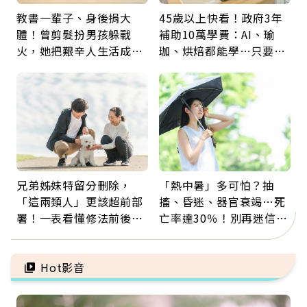
教書一輩子、身後捐大
45歲以上快看！政府3年
體！曾剪髮扮男孩躲戰
補助10萬學費：AI、瑜
火，她把艱辛人生活成風
珈、烘焙都能學…只要願
景：生命價值在於成為祝
意開始，永遠不嫌晚
福
兄弟姊妹特留分刪除，
「熱中暑」多可怕？抽
「這兩類人」更該超前部
搐、昏迷、器官衰竭…死
署！一表看懂修法前後差
亡率達30％！別再迷信
異：沒留遺囑手足反而分
「擦酒精、吃退燒藥」，
更多
5招才能真救命
Hot影音