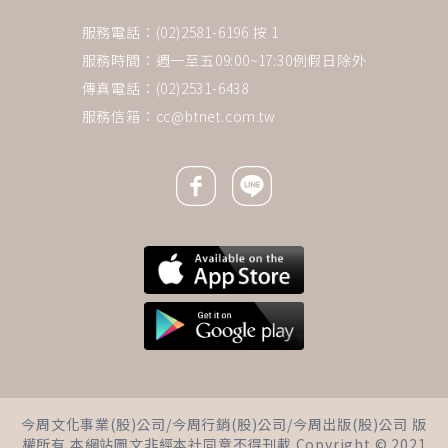
服務電話：(02)2581-6196 按 1
服務時間：週一至五09:00~17:30例假日除外
傳真電話：(02)2531-6438
服務信箱：
cc@btnet.com.tw
Facebook icon
Line icon
下一則 ＋
80歲活得像10歲！陶曉清「不好
今周文化事業(股)公司/今周行銷(股)公司/今周出版(股)公司 版
玩的事我才不肯做」，面對老病
權所有 本網站圖文非經本社同意不得刊載 Copyright © 2021