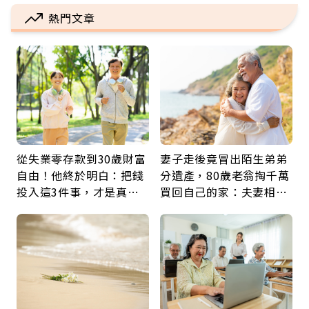
熱門文章
從失業零存款到30歲財富
妻子走後竟冒出陌生弟弟
自由！他終於明白：把錢
分遺產，80歲老翁掏千萬
投入這3件事，才是真正
買回自己的家：夫妻相守
留給未來的自己
60年，卻輸給一個名字