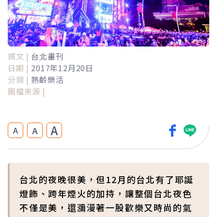
撰文 |
台北畫刊
日期 |
2017年12月20日
分類 |
熟齡樂活
圖檔來源 |
A
A
A
台北的夜晚很美，但12月的台北有了耶誕
燈飾、跨年煙火的加持，讓整個台北夜色
不僅是美，還瀰漫著一股歡樂又時尚的氣