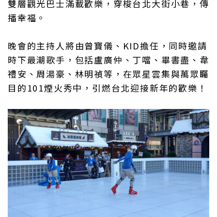
雙層觀光巴士滿載歡樂，穿梭台北大街小巷，傳
播幸福。
晚會的主持人將由曾寶儀、KID擔任，同時邀請
時下最潮歌手，包括盧廣仲、丁噹、畢書盡、韋
禮安、周湯豪、林明禎等，在眾星雲集與萬眾矚
目的101煙火秀中，引燃台北迎接新年的歡樂！