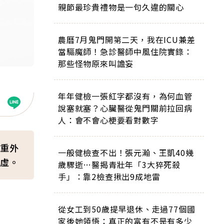
親節最珍貴禮物是一句久違的關心
農曆7月鬼門開第二天，我在ICU兼差
當驅魔師！急診醫師中風住院實錄：
那些怪物原來叫譫妄
年年健檢一張紅字都沒有，為何血管
說塞就塞？心臟醫從鬼門關前拉回病
人：會不會心梗要看對數字
重外
一般健檢查不出！張元瀚、王凱40幾
虛。
歲驟逝…醫揭青壯年「3大猝死殺
手」：靠2檢查揪出9成地雷
從女工到50歲提早退休、走過77個國
家後她領悟：真正的富有不是有多少