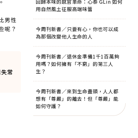
回歸本味的感官革命：心泰 GLin 如何
。
用自然風土征服高端味蕾
比男性
些呢？
今周刊新書／只要有心，你也可以成
為那個改變他人生命的人
今周刊新書／退休金準備1千1百萬夠
用嗎？如何擁有「不窮」的第三人
生？
緒失常
今周刊新書／來到生命盡頭，人人都
想有「尊嚴」的離去！但「尊嚴」能
如何守護？