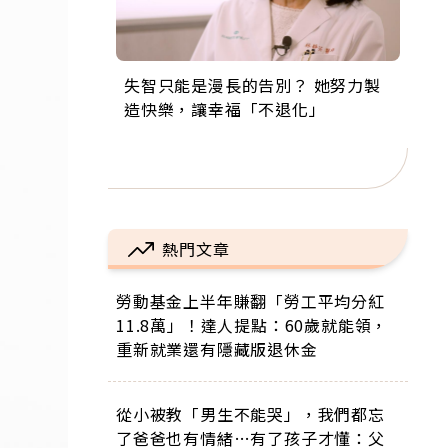
失智只能是漫長的告別？ 她努力製
來自剛果的巧克力神父 為台灣奉獻
63歲卸矽谷副總、搬回台灣找快
104歲打破金氏世界紀錄 成為全球
事業巔峰他選擇追夢…黑手阿伯拉
造快樂，讓幸福「不退化」
36年 「台灣是我的家，我連作夢都
樂！「蛋黃哥小丑」走進安養院，
最年長羽球選手，分享長壽的秘密
小提琴還登上小巨蛋！連CNN都大
講台語！」
逗樂上萬爺奶：退休後才開始真正
原來是「這個」
讚！
的人生
熱門文章
勞動基金上半年賺翻「勞工平均分紅
11.8萬」！達人提點：60歲就能領，
重新就業還有隱藏版退休金
從小被教「男生不能哭」，我們都忘
了爸爸也有情緒…有了孩子才懂：父