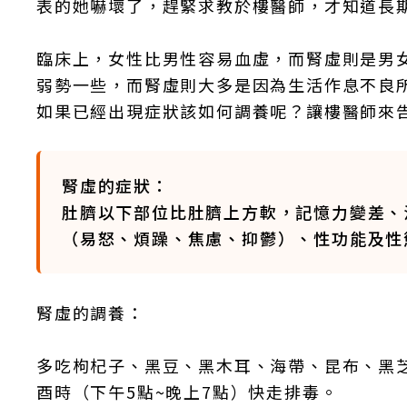
表的她嚇壞了，趕緊求教於樓醫師，才知道長
臨床上，女性比男性容易血虛，而腎虛則是男
弱勢一些，而腎虛則大多是因為生活作息不良
如果已經出現症狀該如何調養呢？讓樓醫師來
腎虛的症狀：
肚臍以下部位比肚臍上方軟，記憶力變差、
（易怒、煩躁、焦慮、抑鬱）、性功能及性
腎虛的調養：
多吃枸杞子、黑豆、黑木耳、海帶、昆布、黑
酉時（下午5點~晚上7點）快走排毒。