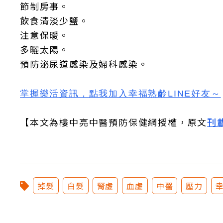
節制房事。
飲食清淡少鹽。
注意保暖。
多曬太陽。
預防泌尿道感染及婦科感染。
掌握樂活資訊，
點我加入
幸福熟齡LINE好友
～
【本文為樓中亮中醫預防保健網授權，原文
刊
掉髮
白髮
腎虛
血虛
中醫
壓力