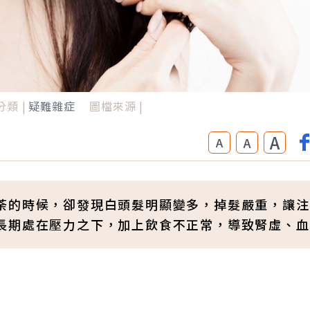
分類 |
疑難雜症
圖檔來源 |
A
A
A
荼的時候，卻發現白頭髮明顯變多，掉髮嚴重，讓注
長期處在壓力之下，加上飲食不正常，導致腎虛、血