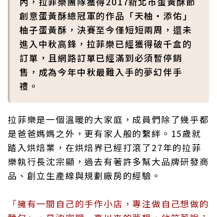
內，拉菲樂團隊獲得2017新北市蛋黃酥節
創意蛋黃酥總冠軍的作品「天柚・添佑」
柚子蛋黃酥，決賽至今僅短短兩周，還未
進入中秋高鋒，拉菲樂已經獲得破千盒的
訂單，且網路訂單已經滿到必須暫停銷
售，成為今年中秋最難入手的夢幻伴手
禮。
拉菲樂是一個溫暖的大家庭，成員們除了幾乎都
是爸爸媽媽之外，更有家人般的繫絆。15歲就
踏入烘焙業，在烘焙界已經打滾了27年的拉菲
樂執行長沈宗顯，過去有著許多幫大品牌研發商
品、創立生產線與規劃廠房的經驗。
「擁有一間自己的手作小店，專注做自己想做的