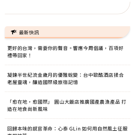
正的人生
最新快訊
更好的台灣，需要你的聲音。響應今周倡議，百項好
禮帶回家！
凝鍊半世紀流金歲月的優雅蛻變：台中歐酷酒店揉合
老屋靈魂，釀造國際級旅宿記憶
「愈在地，愈國際」 圓山大飯店推廣國產農漁產品 打
造在地食尚新風味
回歸本味的感官革命：心泰 GLin 如何用自然風土征服