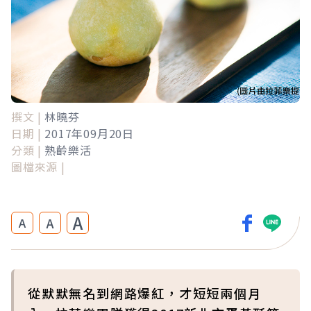
撰文 |
林曉芬
日期 |
2017年09月20日
分類 |
熟齡樂活
圖檔來源 |
A
A
A
從默默無名到網路爆紅，才短短兩個月