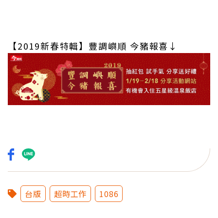
【2019新春特輯】豐調嶼順 今豬報喜↓
台版
超時工作
1086