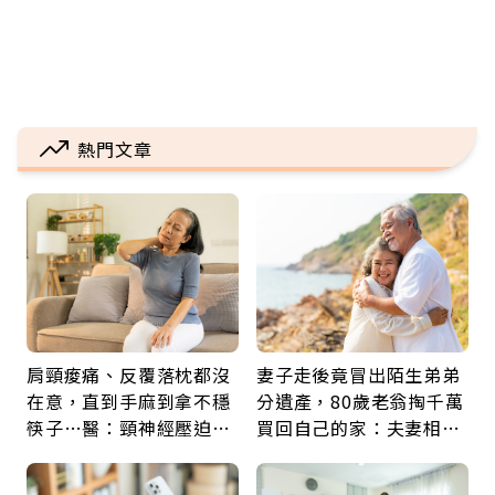
熱門文章
肩頸痠痛、反覆落枕都沒
妻子走後竟冒出陌生弟弟
在意，直到手麻到拿不穩
分遺產，80歲老翁掏千萬
筷子…醫：頸神經壓迫上
買回自己的家：夫妻相守
身，打破固定姿勢才是關
60年，卻輸給一個名字
鍵