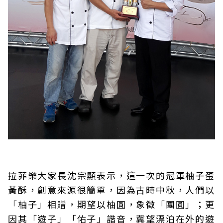
拉菲樂大家長沈宗顯表示，這一次的冠軍柚子蛋
黃酥，創意來源很簡單，因為古時中秋，人們以
「柚子」相贈，期望以柚圓，象徵「團圓」；更
因其「遊子」「佑子」諧音，冀望漂泊在外的遊