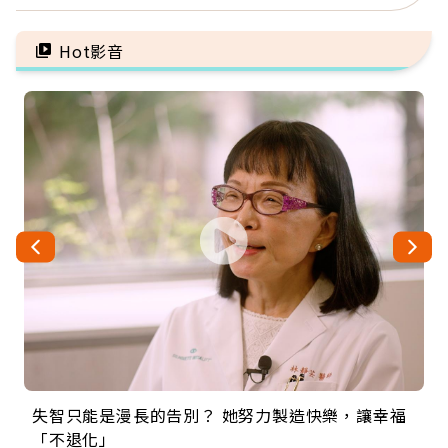
「擦酒精、吃退燒藥」，
錢，而是擁有選擇人生的
5招才能真救命
自由
Hot影音
失智只能是漫長的告別？ 她努力製造快樂，讓幸福
來自剛果的巧克力神父 為台灣奉獻36年 「台灣是我
63歲卸矽谷副總、搬回台灣找快樂！「蛋黃哥小
104歲打破金氏世界紀錄 成為全球最年長羽球選
事業巔峰他選擇追夢…黑手阿伯拉小提琴還登上小
「不退化」
的家，我連作夢都講台語！」
丑」走進安養院，逗樂上萬爺奶：退休後才開始真
手，分享長壽的秘密原來是「這個」
巨蛋！連CNN都大讚！