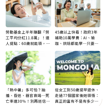
勞動基金上半年賺翻「勞
45歲以上快看！政府3年
工平均分紅11.8萬」！達
補助10萬學費：AI、瑜
人提點：60歲就能領，重
珈、烘焙都能學…只要願
新就業還有隱藏版退休金
意開始，永遠不嫌晚
「熱中暑」多可怕？抽
從女工到50歲提早退休、
搐、昏迷、器官衰竭…死
走過77個國家後她領悟：
亡率達30％！別再迷信
真正的富有不是有多少