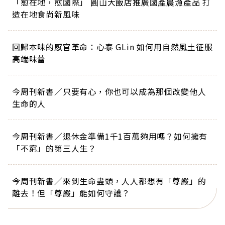
「愈在地，愈國際」 圓山大飯店推廣國產農漁產品 打
造在地食尚新風味
回歸本味的感官革命：心泰 GLin 如何用自然風土征服
高端味蕾
今周刊新書／只要有心，你也可以成為那個改變他人
生命的人
今周刊新書／退休金準備1千1百萬夠用嗎？如何擁有
「不窮」的第三人生？
今周刊新書／來到生命盡頭，人人都想有「尊嚴」的
離去！但「尊嚴」能如何守護？