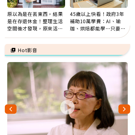
原以為是在丟東西，結果
45歲以上快看！政府3年
是在存退休金！整理生活
補助10萬學費：AI、瑜
空間後才發現，原來活得
珈、烘焙都能學…只要願
這麼輕鬆也能存錢
意開始，永遠不嫌晚
Hot影音