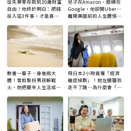
從失業零存款到30歲財富
兒子在Amazon、媳婦在
自由！他終於明白：把錢
Google，他卻開Uber…
投入這3件事，才是真正
離開美國前的人生體悟：
留給未來的自己
好的壞的都不會永遠
教書一輩子、身後捐大
飛日本2小時竟罹「經濟
體！曾剪髮扮男孩躲戰
艙症候群」！她左腿腫到
火，她把艱辛人生活成風
走不了路…為什麼會「靜
景：生命價值在於成為祝
脈血栓」？醫示警7種人
福
注意