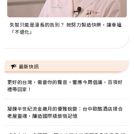
失智只能是漫長的告別？ 她努力製造快樂，讓幸福
來自剛果的巧克力神父 為台灣奉獻36年 「台灣是我
63歲卸矽谷副總、搬回台灣找快樂！「蛋黃哥小
104歲打破金氏世界紀錄 成為全球最年長羽球選
事業巔峰他選擇追夢…黑手阿伯拉小提琴還登上小
「不退化」
的家，我連作夢都講台語！」
丑」走進安養院，逗樂上萬爺奶：退休後才開始真
手，分享長壽的秘密原來是「這個」
巨蛋！連CNN都大讚！
正的人生
最新快訊
更好的台灣，需要你的聲音。響應今周倡議，百項好
禮帶回家！
凝鍊半世紀流金歲月的優雅蛻變：台中歐酷酒店揉合
老屋靈魂，釀造國際級旅宿記憶