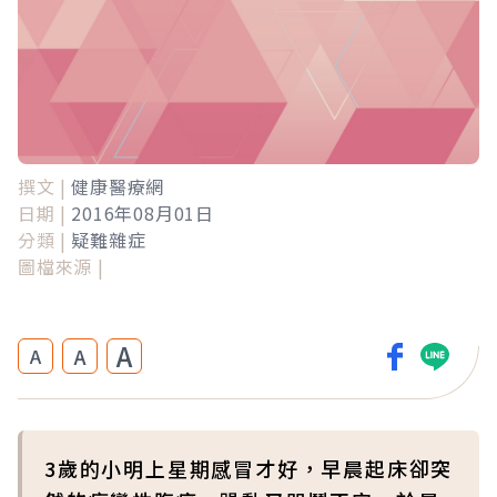
撰文 |
健康醫療網
日期 |
2016年08月01日
分類 |
疑難雜症
圖檔來源 |
A
A
A
3歲的小明上星期感冒才好，早晨起床卻突