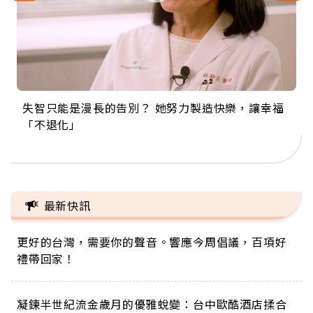
失智只能是漫長的告別？ 她努力製造快樂，讓幸福
來自剛果的巧克力神父 為台灣奉獻36年 「台灣是我
63歲卸矽谷副總、搬回台灣找快樂！「蛋黃哥小
104歲打破金氏世界紀錄 成為全球最年長羽球選
事業巔峰他選擇追夢…黑手阿伯拉小提琴還登上小
「不退化」
的家，我連作夢都講台語！」
丑」走進安養院，逗樂上萬爺奶：退休後才開始真
手，分享長壽的秘密原來是「這個」
巨蛋！連CNN都大讚！
正的人生
最新快訊
更好的台灣，需要你的聲音。響應今周倡議，百項好
禮帶回家！
凝鍊半世紀流金歲月的優雅蛻變：台中歐酷酒店揉合