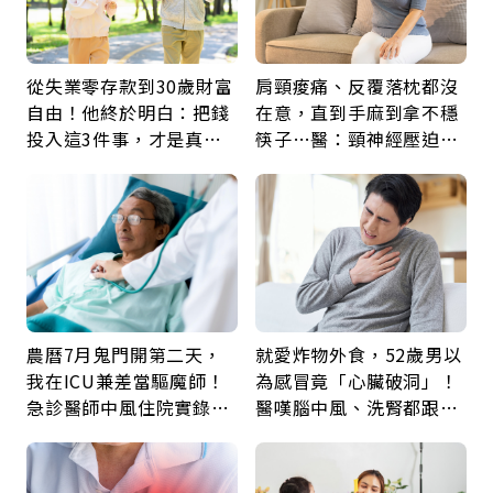
從失業零存款到30歲財富
肩頸痠痛、反覆落枕都沒
自由！他終於明白：把錢
在意，直到手麻到拿不穩
投入這3件事，才是真正
筷子…醫：頸神經壓迫上
留給未來的自己
身，打破固定姿勢才是關
鍵
農曆7月鬼門開第二天，
就愛炸物外食，52歲男以
我在ICU兼差當驅魔師！
為感冒竟「心臟破洞」！
急診醫師中風住院實錄：
醫嘆腦中風、洗腎都跟它
那些怪物原來叫譫妄
有關：4警訊是心臟在呼
救