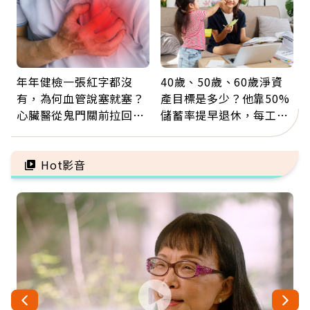
年年健檢一張紅字都沒
40歲、50歲、60歲淨資
有，為何血管說塞就塞？
產目標是多少？他靠50%
心臟醫從鬼門關前拉回病
儲蓄率提早退休，每工作
人：會不會心梗要看對數
1年買下1年自由
字
Hot影音