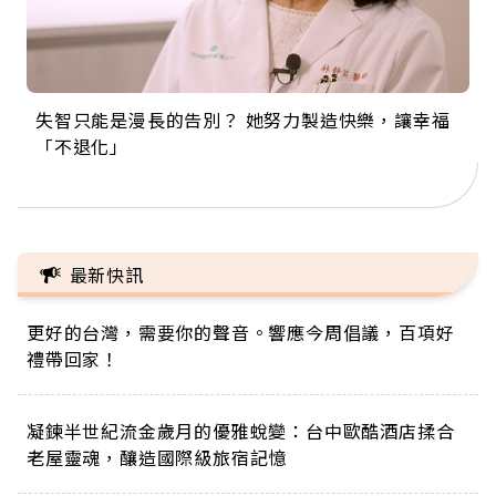
失智只能是漫長的告別？ 她努力製造快樂，讓幸福
來自剛果的巧克力神父 為台灣奉獻36年 「台灣是我
63歲卸矽谷副總、搬回台灣找快樂！「蛋黃哥小
104歲打破金氏世界紀錄 成為全球最年長羽球選
事業巔峰他選擇追夢…黑手阿伯拉小提琴還登上小
「不退化」
的家，我連作夢都講台語！」
丑」走進安養院，逗樂上萬爺奶：退休後才開始真
手，分享長壽的秘密原來是「這個」
巨蛋！連CNN都大讚！
正的人生
最新快訊
更好的台灣，需要你的聲音。響應今周倡議，百項好
禮帶回家！
凝鍊半世紀流金歲月的優雅蛻變：台中歐酷酒店揉合
老屋靈魂，釀造國際級旅宿記憶