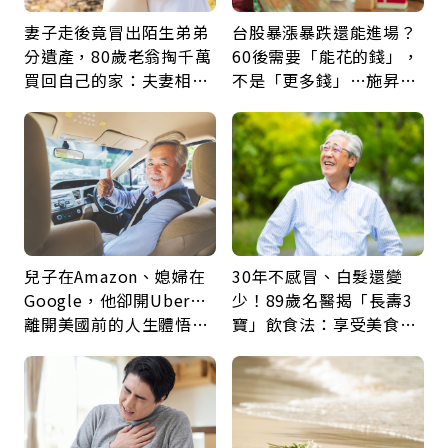
妻子走後竟冒出陌生弟弟
台股暴漲暴跌還能進場？
分遺產，80歲老翁掏千萬
60後需要「能花的錢」，
買回自己的家：夫妻相守
不是「更多錢」…施昇
60年，卻輸給一個名字
輝：退休族最適合這種股
票
兒子在Amazon、媳婦在
30年不感冒、白髮還變
Google，他卻開Uber…
少！89歲名醫揭「長壽3
離開美國前的人生體悟：
寶」飲食法：享受美食不
好的壞的都不會永遠
忌口，偶爾也該吃點肉