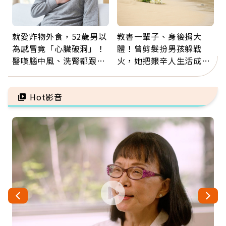
就愛炸物外食，52歲男以
教書一輩子、身後捐大
為感冒竟「心臟破洞」！
體！曾剪髮扮男孩躲戰
醫嘆腦中風、洗腎都跟它
火，她把艱辛人生活成風
有關：4警訊是心臟在呼
景：生命價值在於成為祝
救
福
Hot影音