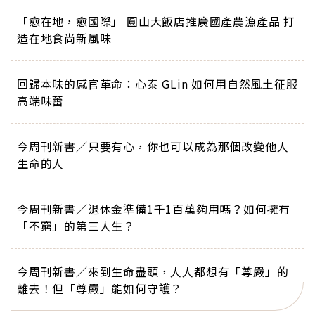
「愈在地，愈國際」 圓山大飯店推廣國產農漁產品 打
造在地食尚新風味
回歸本味的感官革命：心泰 GLin 如何用自然風土征服
高端味蕾
今周刊新書／只要有心，你也可以成為那個改變他人
生命的人
今周刊新書／退休金準備1千1百萬夠用嗎？如何擁有
「不窮」的第三人生？
今周刊新書／來到生命盡頭，人人都想有「尊嚴」的
離去！但「尊嚴」能如何守護？