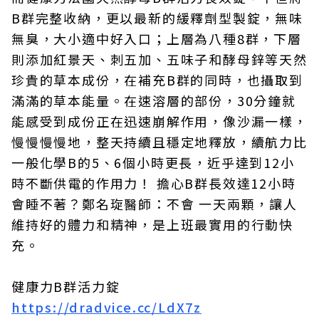
B群完整收納，更以最新的緩釋劑型製錠，無味
無臭，大小適中好入口；上層為八種8群，下層
則添加紅景天、刺五加、五味子和酵母鋅等天然
珍貴的草本成份，在補充B群的同時，也攝取到
滿滿的草本能量。在速溶層的部份，30分鐘就
能感受到成份正在迅速崩解作用，像沙漏一樣，
慢慢慢慢地，整天持續且穩定地釋放，續航力比
一般化學B的5、6個小時更長，近乎達到12小
時不斷供電的作用力！ 擔心B群長效達12小時
會睡不著？鄭名琁醫師：不會 一天兩顆，讓人
維持好的體力和精神，是上班最實用的行動快
充。
健康力B群活力錠
https://dradvice.cc/LdX7z