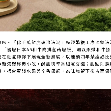
風味。「佛手瓜龍虎斑澄清湯」歷經繁複工序淬鍊清
；「慢燉日本A5和牛肉排菌菇燉飯」則以柔嫩和牛
也在細膩轉譯下展現全新風貌，以連續四年榮獲必比
重新演繹經典小吃，鹹甜與辛香細膩交織；甜點則選
淋，揉合蜜餞水果與辛香果韻，為味旅留下復古而優