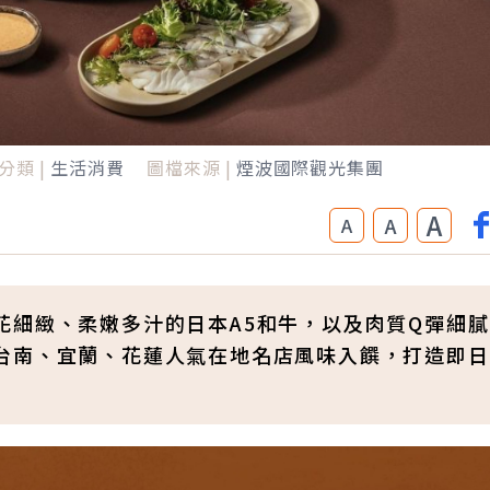
分類 |
生活消費
圖檔來源 |
煙波國際觀光集團
A
A
A
花細緻、柔嫩多汁的日本A5和牛，以及肉質Q彈細
台南、宜蘭、花蓮人氣在地名店風味入饌，打造即日
。