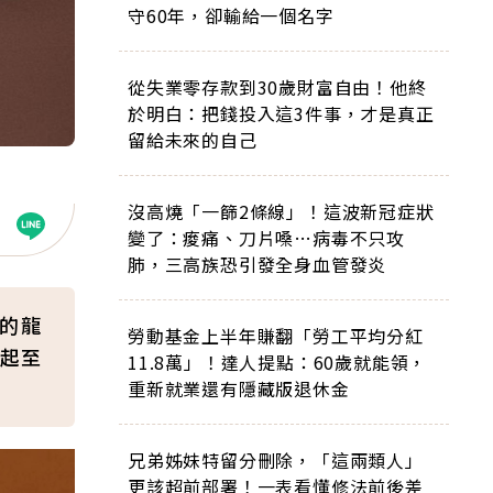
守60年，卻輸給一個名字
從失業零存款到30歲財富自由！他終
於明白：把錢投入這3件事，才是真正
留給未來的自己
沒高燒「一篩2條線」！這波新冠症狀
變了：痠痛、刀片嗓…病毒不只攻
肺，三高族恐引發全身血管發炎
膩的龍
勞動基金上半年賺翻「勞工平均分紅
起至
11.8萬」！達人提點：60歲就能領，
重新就業還有隱藏版退休金
兄弟姊妹特留分刪除，「這兩類人」
更該超前部署！一表看懂修法前後差