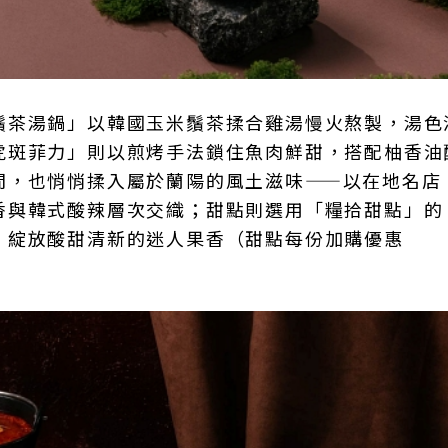
鬚茶湯鍋」以韓國玉米鬚茶揉合雞湯慢火熬製，湯色
虎斑菲力」則以煎烤手法鎖住魚肉鮮甜，搭配柚香油
間，也悄悄揉入屬於蘭陽的風土滋味——以在地名店
香與韓式酸辣層次交織；甜點則選用「糧拾甜點」的
，綻放酸甜清新的迷人果香（甜點每份加購優惠