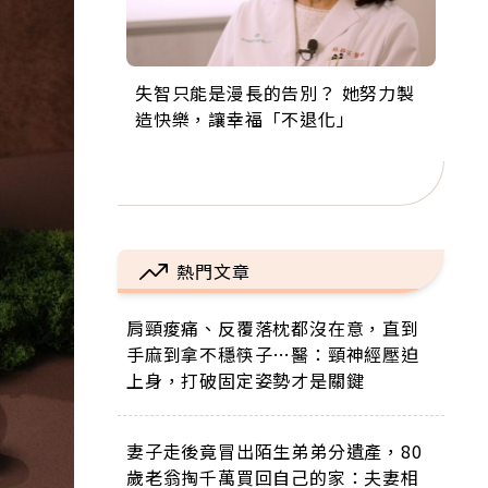
失智只能是漫長的告別？ 她努力製
來自剛果的巧克力神父 為台灣奉獻
63歲卸矽谷副總、搬回台灣找快
104歲打破金氏世界紀錄 成為全球
事業巔峰他選擇追夢…黑手阿伯拉
造快樂，讓幸福「不退化」
36年 「台灣是我的家，我連作夢都
樂！「蛋黃哥小丑」走進安養院，
最年長羽球選手，分享長壽的秘密
小提琴還登上小巨蛋！連CNN都大
講台語！」
逗樂上萬爺奶：退休後才開始真正
原來是「這個」
讚！
的人生
熱門文章
肩頸痠痛、反覆落枕都沒在意，直到
手麻到拿不穩筷子…醫：頸神經壓迫
上身，打破固定姿勢才是關鍵
妻子走後竟冒出陌生弟弟分遺產，80
歲老翁掏千萬買回自己的家：夫妻相