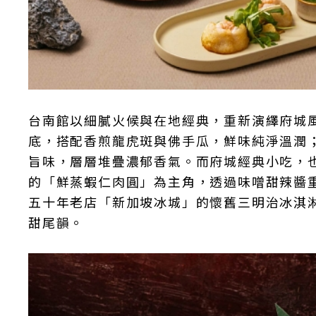
台南館以細膩火候與在地經典，重新演繹府城
底，搭配香煎龍虎斑與佛手瓜，鮮味純淨溫潤
旨味，層層堆疊濃郁香氣。而府城經典小吃，
的「鮮蒸蝦仁肉圓」為主角，透過味噌甜辣醬
五十年老店「新加坡冰城」的懷舊三明治冰淇
甜尾韻。