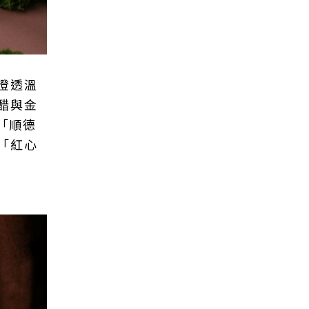
澄透溫
醋與金
「順德
「紅心