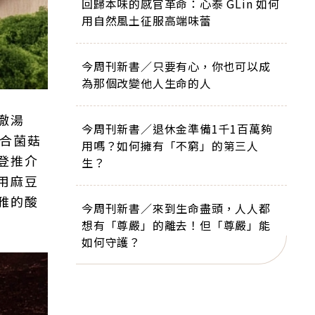
回歸本味的感官革命：心泰 GLin 如何
用自然風土征服高端味蕾
今周刊新書／只要有心，你也可以成
為那個改變他人生命的人
澈湯
今周刊新書／退休金準備1千1百萬夠
揉合菌菇
用嗎？如何擁有「不窮」的第三人
登推介
生？
用麻豆
雅的酸
今周刊新書／來到生命盡頭，人人都
想有「尊嚴」的離去！但「尊嚴」能
如何守護？