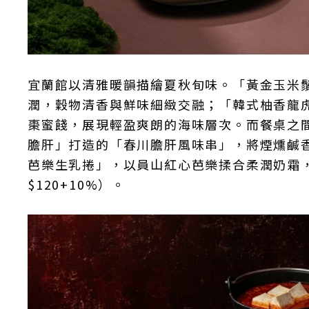
宜蘭館以清雅暖韻描繪夏秋旬味。「黃金玉米
潤，穀物清香與鮮味細緻交融；「韓式柚香龍
棗蜜餞，展現輕盈爽朗的海味層次。而餐桌之
膽肝」打造的「春川膽肝風味串」，將煙燻鹹
芭樂生乳捲」，以員山紅心芭樂揉合柔潤奶霜
$120+10%）。