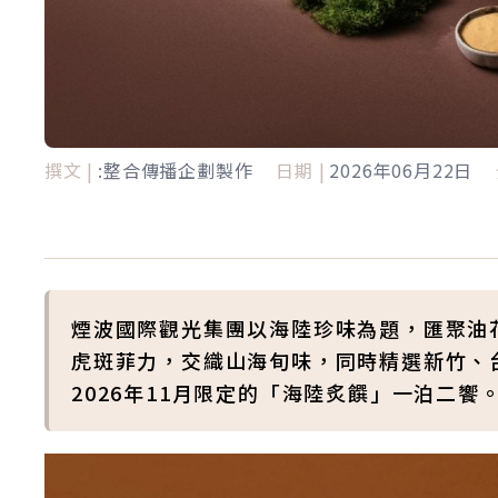
撰文 |
:整合傳播企劃製作
日期 |
2026年06月22日
煙波國際觀光集團以海陸珍味為題，匯聚油
虎斑菲力，交織山海旬味，同時精選新竹、
2026年11月限定的「海陸炙饌」一泊二饗