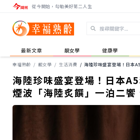
從今開始，勾勒美好第二人生
最新文章
靚女學
健康學
幸福熟齡
/
靚女學
/
生活消費
/
海陸珍味盛宴登場！日本A5
海陸珍味盛宴登場！日本A5
煙波「海陸炙饌」一泊二饗