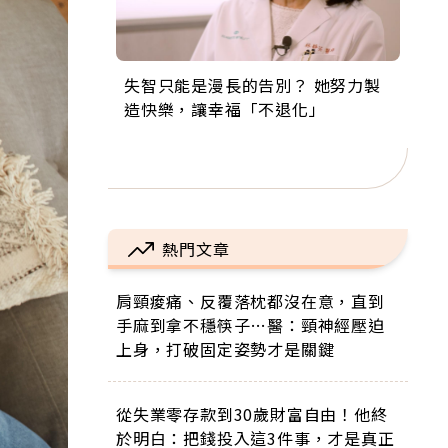
失智只能是漫長的告別？ 她努力製
來自剛果的巧克力神父 為台灣奉獻
63歲卸矽谷副總、搬回台灣找快
104歲打破金氏世界紀錄 成為全球
事業巔峰他選擇追夢…黑手阿伯拉
造快樂，讓幸福「不退化」
36年 「台灣是我的家，我連作夢都
樂！「蛋黃哥小丑」走進安養院，
最年長羽球選手，分享長壽的秘密
小提琴還登上小巨蛋！連CNN都大
講台語！」
逗樂上萬爺奶：退休後才開始真正
原來是「這個」
讚！
的人生
熱門文章
肩頸痠痛、反覆落枕都沒在意，直到
手麻到拿不穩筷子…醫：頸神經壓迫
上身，打破固定姿勢才是關鍵
從失業零存款到30歲財富自由！他終
於明白：把錢投入這3件事，才是真正