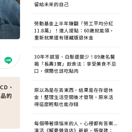
留給未來的自己
勞動基金上半年賺翻「勞工平均分紅
11.8萬」！達人提點：60歲就能領，
重新就業還有隱藏版退休金
30年不感冒、白髮還變少！89歲名醫
揭「長壽3寶」飲食法：享受美食不忌
口，偶爾也該吃點肉
CD、
原以為是在丟東西，結果是在存退休
物品的
金！整理生活空間後才發現，原來活
得這麼輕鬆也能存錢
每個帶著煩惱來的人，心裡都有答案...
演活《解憂雜貨店》爺爺，張復建：