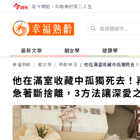
從今開始，勾勒美好第二人生
最新文章
靚女學
健康學
幸福熟齡
/
靚女學
/
熟齡樂活
/
他在滿室收藏中孤獨死去！
他在滿室收藏中孤獨死去！
急著斷捨離，3方法讓深愛