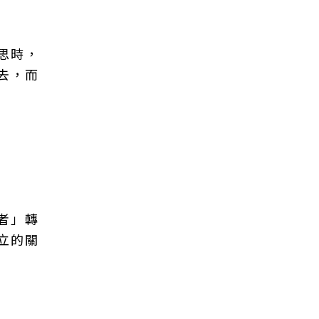
思時，
去，而
者」轉
立的關