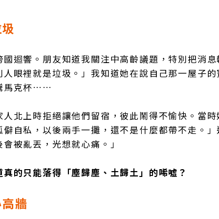
垃圾
跨國迴響。朋友知道我關注中高齡議題，特別把消息
別人眼裡就是垃圾。」我知道她在說自己那一屋子的
騰馬克杯……
家人北上時拒絕讓他們留宿，彼此鬧得不愉快。當時
孤僻自私，以後兩手一攤，還不是什麼都帶不走。」
後會被亂丟，光想就心痛。」
道真的只能落得「塵歸塵、土歸土」的唏噓？
心高牆