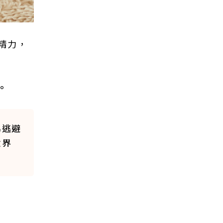
精力，
。
為逃避
世界