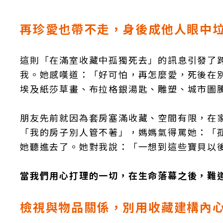
再珍愛也帶不走，身後成他人眼中
這則「在滿室收藏中孤獨死去」的訊息引發了
我。她感嘆道：「好可怕，再怎麼愛，死後在
埃及紙莎草畫、布拉格銀湯匙、雕塑、城市圖
朋友先前就因為套房塞滿收藏、空間有限，在
「我的房子別人管不著」，媽媽氣得罵她：「
她聽進去了。她對我說：「一想到這些寶貝以
當我們用心打理的一切，在生命落幕之後，難
檢視與物品關係，別用收藏建構內