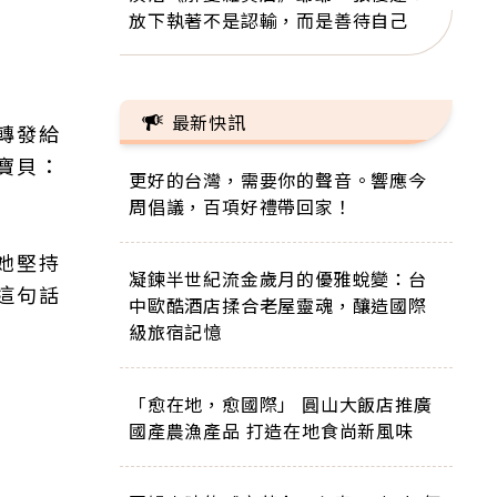
放下執著不是認輸，而是善待自己
最新快訊
轉發給
寶貝：
更好的台灣，需要你的聲音。響應今
周倡議，百項好禮帶回家！
她堅持
凝鍊半世紀流金歲月的優雅蛻變：台
這句話
中歐酷酒店揉合老屋靈魂，釀造國際
級旅宿記憶
「愈在地，愈國際」 圓山大飯店推廣
國產農漁產品 打造在地食尚新風味