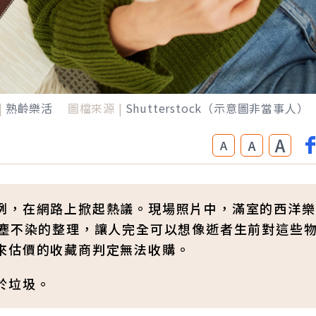
|
熟齡樂活
圖檔來源 |
Shutterstock（示意圖非當事人）
A
A
A
例，在網路上掀起熱議。現場照片中，滿室的西洋樂
一塵不染的整理，讓人完全可以想像逝者生前對這些
來估價的收藏商判定無法收購。
於垃圾。