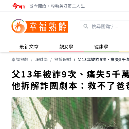
從今開始，勾勒美好第二人生
最新文章
靚女學
健康學
幸福熟齡
/
理財學
/
熟齡理財
/
父13年被詐9次、痛失5
父13年被詐9次、痛失5千
他拆解詐團劇本：救不了爸