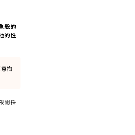
魚般的
他的性
願意掏
限開採