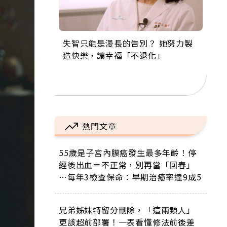
失智只能是漫長的告別？ 她努力製
來自剛果的巧克力神父 為台灣奉獻
63歲卸矽谷副總、搬回台灣找快
104歲打破金氏世界紀錄 成為全球
事業巔峰他選擇追夢…黑手阿伯拉
造快樂，讓幸福「不退化」
36年 「台灣是我的家，我連作夢都
樂！「蛋黃哥小丑」走進安養院，
最年長羽球選手，分享長壽的秘密
小提琴還登上小巨蛋！連CNN都大
講台語！」
逗樂上萬爺奶：退休後才開始真正
原來是「這個」
讚！
的人生
熱門文章
55歲是子宮內膜癌發生最多年齡！停
經後出血＝不正常，別再當「回春」
…每年3檢查保命：早期治癒率達9成5
兄弟姊妹特留分刪除，「這兩類人」
更該超前部署！一表看懂修法前後差