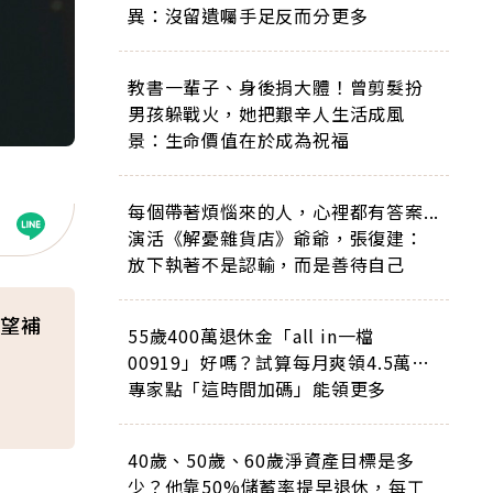
異：沒留遺囑手足反而分更多
教書一輩子、身後捐大體！曾剪髮扮
男孩躲戰火，她把艱辛人生活成風
景：生命價值在於成為祝福
每個帶著煩惱來的人，心裡都有答案...
演活《解憂雜貨店》爺爺，張復建：
放下執著不是認輸，而是善待自己
望補
55歲400萬退休金「all in一檔
00919」好嗎？試算每月爽領4.5萬…
專家點「這時間加碼」能領更多
40歲、50歲、60歲淨資產目標是多
少？他靠50%儲蓄率提早退休，每工