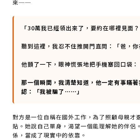
來──
「30萬我已經領出來了，要約在哪裡見面
聽到這裡，我忍不住推開門直問：「爸，你
他顫了一下，眼神慌張地把手機塞回口袋：
那一個瞬間，我清楚知道，他一定有事瞞著
認：「我被騙了⋯⋯」
對方是一位自稱在國外工作，為了照顧母親才
貼。她說自己單身，渴望一個能理解她的伴侶
係，當成了現實中的依靠。