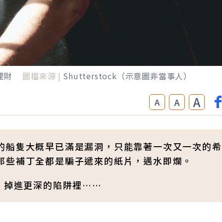
理財
圖檔來源 |
Shutterstock（示意圖非當事人）
A
A
A
的船隻大概早已滿是漏洞，只能靠著一次又一次的希
那些補丁全都是騙子遞來的紙片，遇水即爛。
，掉進更深的陷阱裡……