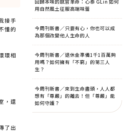
回歸本味的感官革命：心泰 GLin 如何
用自然風土征服高端味蕾
我接手
今周刊新書／只要有心，你也可以成
不懂的
為那個改變他人生命的人
環環相
今周刊新書／退休金準備1千1百萬夠
用嗎？如何擁有「不窮」的第三人
生？
今周刊新書／來到生命盡頭，人人都
想有「尊嚴」的離去！但「尊嚴」能
室，還
如何守護？
傳了出