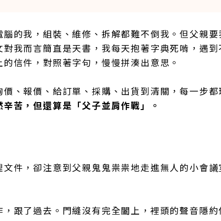
電腦的我，組裝、維修、拆解都難不倒我。但父親要
文對我而言簡直是天書，我每天抱著字典死啃，遇到
上的信件，對照著字句，慢慢拼湊出意思。
詢價、報價、給訂單、採購、出貨到清關，每一步都
然辛苦，但還算是「父子並肩作戰」。
理文件，卻注意到父親鬼鬼祟祟地走進無人的小會議
作，跟了過去。門縫沒有完全闔上，裡頭的聲音隱約