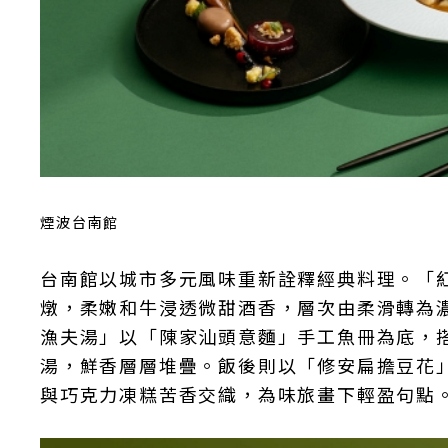
煙波台南館
台南館以城市多元風味重新詮釋經典料理。「紅
燉，柔嫩和牛浸透微甜酒香，層次由柔滑轉為
漁夫湯」以「陳家汕頭意麵」手工魚冊為底，
湯，鮮香層層堆疊。飯後則以「修安扁擔豆花
與巧克力凍糕苦香交織，為味旅畫下輕盈句點