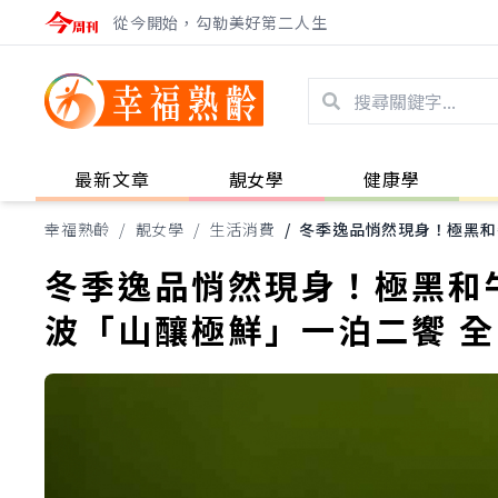
從今開始，勾勒美好第二人生
最新文章
靚女學
健康學
幸福熟齡
/
靚女學
/
生活消費
/
冬季逸品悄然現身！極黑和牛
冬季逸品悄然現身！極黑和牛
波「山釀極鮮」一泊二饗 