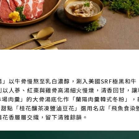
」以牛骨慢熬至乳白濃醇，涮入美國SRF極黑和牛
則以人蔘、紅棗與雞骨高湯細火慢燉，清香回甘，讓
林場肉羹」的大骨湯底化作「蘭陽肉羹韓式冬粉」，
。甜點「桂花釀茶凍鹽滷豆花」選用名店「飛魚食染
與花香層層交織，留下清雅餘韻。