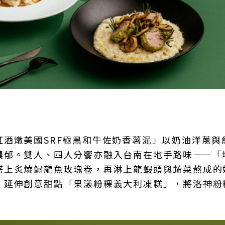
酒燉美國SRF極黑和牛佐奶香薯泥」以奶油洋蔥與
濃郁。雙人、四人分饗亦融入台南在地手路味——「
搭上炙燒鱘龍魚玫瑰卷，再淋上龍蝦頭與蔬菜熬成的
」延伸創意甜點「果漾粉粿義大利凍糕」，將洛神粉
。