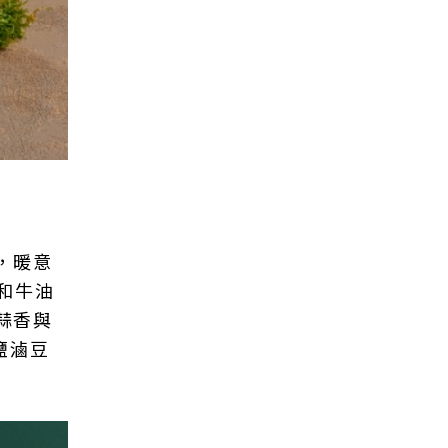
，暖意
和牛油
蒜香與
鹽滷豆