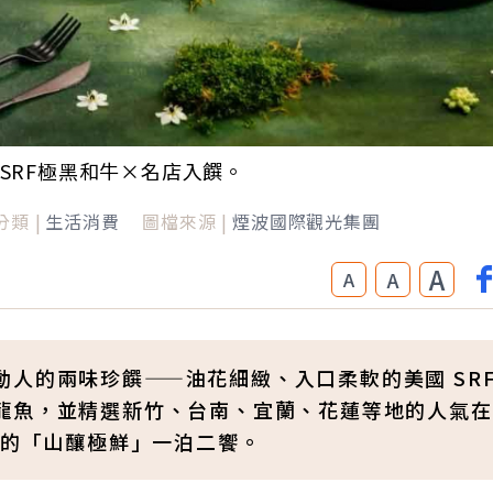
SRF極黑和牛×名店入饌。
分類 |
生活消費
圖檔來源 |
煙波國際觀光集團
A
A
A
人的兩味珍饌——油花細緻、入口柔軟的美國 SR
龍魚，並精選新竹、台南、宜蘭、花蓮等地的人氣在
定的「山釀極鮮」一泊二饗。