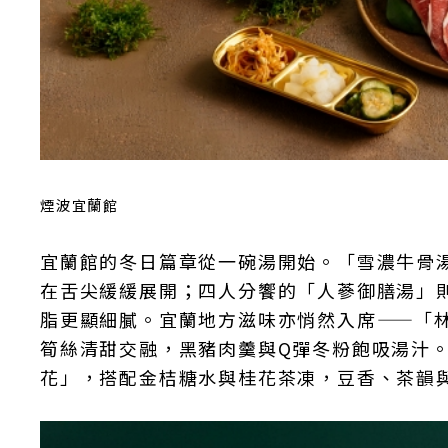
煙波宜蘭館
宜蘭館的冬日篇章從一碗湯開始。「雪濃牛骨湯
在舌尖緩緩展開；四人分饗的「人蔘御膳湯」
脂更顯細膩。宜蘭地方滋味亦悄然入席——「
筍絲清甜交融，黑豬肉羹與Q彈冬粉飽吸湯汁
花」，搭配金桔糖水與桂花茶凍，豆香、茶韻