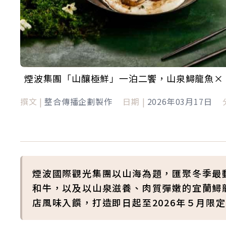
煙波集團「山釀極鮮」一泊二饗，山泉鱘龍魚× 
撰文 |
整合傳播企劃製作
日期 |
2026年03月17日
煙波國際觀光集團以山海為題，匯聚冬季最動
和牛，以及以山泉滋養、肉質彈嫩的宜蘭鱘
店風味入饌，打造即日起至2026年５月限