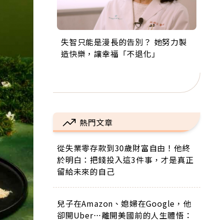
失智只能是漫長的告別？ 她努力製
來自剛果的巧克力神父 為台灣奉獻
63歲卸矽谷副總、搬回台灣找快
104歲打破金氏世界紀錄 成為全球
事業巔峰他選擇追夢…黑手阿伯拉
造快樂，讓幸福「不退化」
36年 「台灣是我的家，我連作夢都
樂！「蛋黃哥小丑」走進安養院，
最年長羽球選手，分享長壽的秘密
小提琴還登上小巨蛋！連CNN都大
講台語！」
逗樂上萬爺奶：退休後才開始真正
原來是「這個」
讚！
的人生
熱門文章
從失業零存款到30歲財富自由！他終
於明白：把錢投入這3件事，才是真正
留給未來的自己
兒子在Amazon、媳婦在Google，他
卻開Uber…離開美國前的人生體悟：