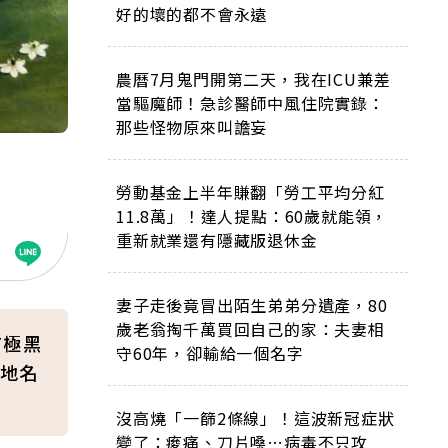
好的壞的都不會永遠
農曆7月鬼門開第二天，我在ICU兼差
當驅魔師！急診醫師中風住院實錄：
那些怪物原來叫譫妄
勞動基金上半年賺翻「勞工平均分紅
11.8萬」！達人提點：60歲就能領，
重新就業還有隱藏版退休金
妻子走後竟冒出陌生弟弟分遺產，80
歲老翁掏千萬買回自己的家：夫妻相
F極黑
守60年，卻輸給一個名字
地名
沒高燒「一篩2條線」！這波新冠症狀
變了：痠痛、刀片嗓…病毒不只攻