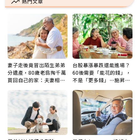
熱門文章
妻子走後竟冒出陌生弟弟
台股暴漲暴跌還能進場？
分遺產，80歲老翁掏千萬
60後需要「能花的錢」，
買回自己的家：夫妻相守
不是「更多錢」…施昇
60年，卻輸給一個名字
輝：退休族最適合這種股
票