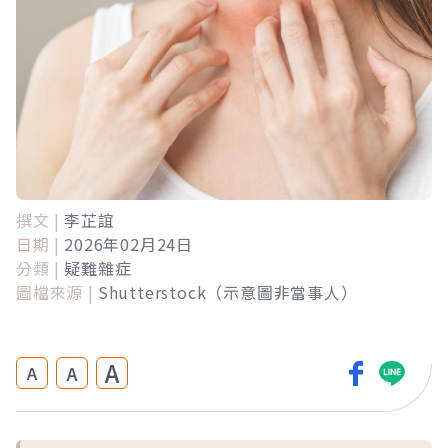
撰文 |
李芷誼
日期 |
2026年02月24日
分類 |
疑難雜症
圖檔來源 |
Shutterstock（示意圖非當事人）
A
A
A