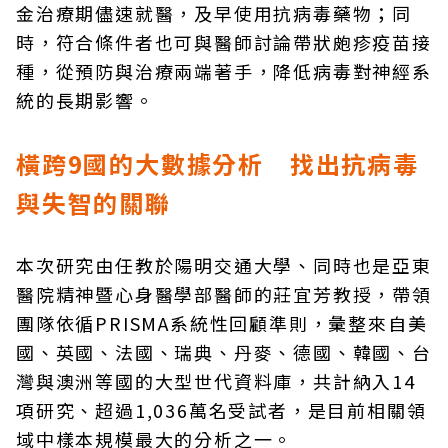
金治療期儘速就醫，及早使用抗病毒藥物；同
時，符合條件者也可與醫師討論帶狀皰疹疫苗接
種，從預防與治療兩端著手，降低病毒對神經系
統的長期影響。
橫跨9國的大數據分析 找出抗病毒
與失智的關聯
本次研究由任教於陽明交通大學、同時也是亞東
醫院精神暨心身醫學部醫師的莊宜芳教授，帶領
團隊依循PRISMA系統性回顧準則，彙整來自美
國、英國、法國、瑞典、丹麥、德國、韓國、台
灣與澳洲等國的大型世代資料庫，共計納入14
項研究、超過1,036萬名受試者，是目前相關領
域中樣本規模最大的分析之一。