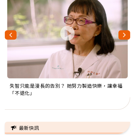
失智只能是漫長的告別？ 她努力製造快樂，讓幸福
來自剛果的巧克力神父 為台灣奉獻36年 「台灣是我
63歲卸矽谷副總、搬回台灣找快樂！「蛋黃哥小
104歲打破金氏世界紀錄 成為全球最年長羽球選
事業巔峰他選擇追夢…黑手阿伯拉小提琴還登上小
「不退化」
的家，我連作夢都講台語！」
丑」走進安養院，逗樂上萬爺奶：退休後才開始真
手，分享長壽的秘密原來是「這個」
巨蛋！連CNN都大讚！
正的人生
最新快訊