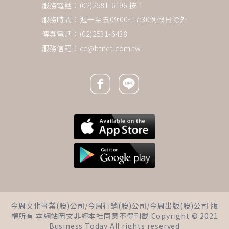
服務電話：(02)2581-6196 按 1
服務時間：週一至五09:00~17:30例假日除外
傳真電話：(02)2531-6438
服務信箱：
cc@btnet.com.tw
Facebook icon
Line icon
下一則 ＋
2026帶狀皰疹疫苗補助再加碼！
今周文化事業(股)公司/今周行銷(股)公司/今周出版(股)公司 版
北市「這族群」免費打…防皮蛇
權所有 本網站圖文非經本社同意不得刊載 Copyright © 2021
神經痛、降失智20％｜16縣市資
Business Today All rights reserved