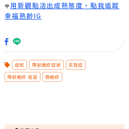
用新觀點活出成熟態度，點我追蹤
🌹
幸福熟齡IG
皮蛇
帶狀皰疹症狀
失智症
帶狀皰疹 疫苗
唇皰疹