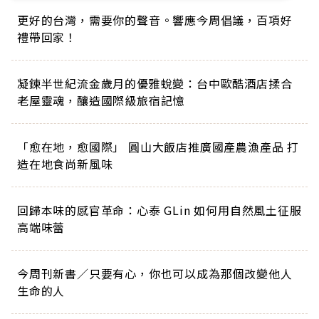
更好的台灣，需要你的聲音。響應今周倡議，百項好
禮帶回家！
凝鍊半世紀流金歲月的優雅蛻變：台中歐酷酒店揉合
老屋靈魂，釀造國際級旅宿記憶
「愈在地，愈國際」 圓山大飯店推廣國產農漁產品 打
造在地食尚新風味
回歸本味的感官革命：心泰 GLin 如何用自然風土征服
高端味蕾
今周刊新書／只要有心，你也可以成為那個改變他人
生命的人