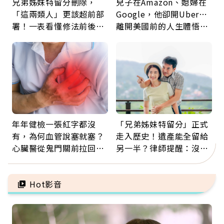
兄弟姊妹特留分刪除，
兒子在Amazon、媳婦在
「這兩類人」更該超前部
Google，他卻開Uber…
署！一表看懂修法前後差
離開美國前的人生體悟：
異：沒留遺囑手足反而分
好的壞的都不會永遠
更多
年年健檢一張紅字都沒
「兄弟姊妹特留分」正式
有，為何血管說塞就塞？
走入歷史！遺產能全留給
心臟醫從鬼門關前拉回病
另一半？律師提醒：沒做
人：會不會心梗要看對數
「1件事」照樣白忙
字
Hot影音