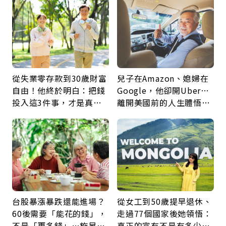
從失業零存款到30歲財富
兒子在Amazon、媳婦在
自由！他終於明白：把錢
Google，他卻開Uber…
投入這3件事，才是真正
離開美國前的人生體悟：
留給未來的自己
好的壞的都不會永遠
台股暴漲暴跌還能進場？
從女工到50歲提早退休、
60後需要「能花的錢」，
走過77個國家後她領悟：
不是「更多錢」…施昇
真正的富有不是有多少