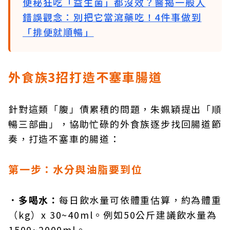
便秘狂吃「益生菌」都沒效？醫揭一般人
錯誤觀念：別把它當瀉藥吃！4件事做到
「排便就順暢」
外食族3招打造不塞車腸道
針對這類「腹」債累積的問題，朱姵穎提出「順
暢三部曲」，協助忙碌的外食族逐步找回腸道節
奏，打造不塞車的腸道：
第一步：水分與油脂要到位
．多喝水：
每日飲水量可依體重估算，約為體重
（kg）x 30~40ml。例如50公斤建議飲水量為
1500~2000ml。