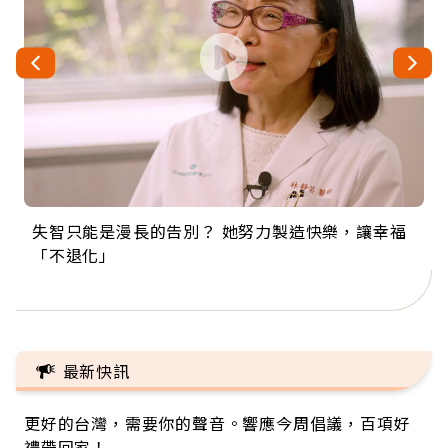
失智只能是漫長的告別？ 她努力製造快樂，讓幸福
來自剛果的巧克力神父 為台灣奉獻36年 「台灣是我
63歲卸矽谷副總、搬回台灣找快樂！「蛋黃哥小
104歲打破金氏世界紀錄 成為全球最年長羽球選
事業巔峰他選擇追夢…黑手阿伯拉小提琴還登上小
「不退化」
的家，我連作夢都講台語！」
丑」走進安養院，逗樂上萬爺奶：退休後才開始真
手，分享長壽的秘密原來是「這個」
巨蛋！連CNN都大讚！
正的人生
最新快訊
更好的台灣，需要你的聲音。響應今周倡議，百項好
禮帶回家！