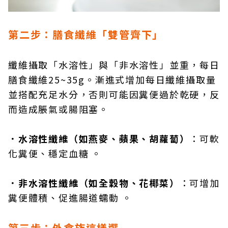
第二步：膳食纖維「雙管齊下」
纖維攝取「水溶性」與「非水溶性」並重，每日
膳食纖維25~35g。漸進式增加每日纖維攝取量
並搭配充足水分，否則可能因糞便過於乾硬，反
而造成脹氣或腸阻塞。
．水溶性纖維（如燕麥、蘋果、胡蘿蔔）
：可軟
化糞便、穩定血糖 。
．非水溶性纖維（如全穀物、花椰菜）
：可增加
糞便體積、促進腸道蠕動 。
第三步：外食族這樣選