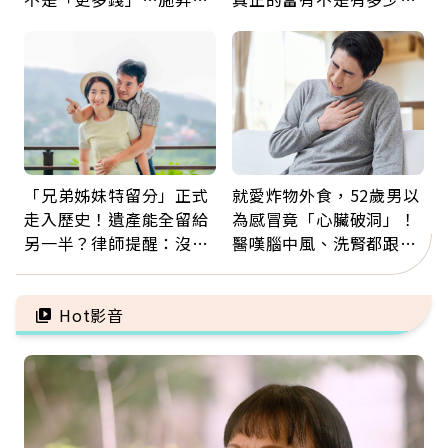
輝：退休族最適合這種股
錢，而是擁有選擇人生的
票
自由
「兄弟姊妹特留分」正式
就愛炸物外食，52歲男以
走入歷史！遺產能全留給
為感冒竟「心臟破洞」！
另一半？律師提醒：沒做
醫嘆腦中風、洗腎都跟它
「1件事」照樣白忙
有關：4警訊是心臟在呼
救
Hot影音