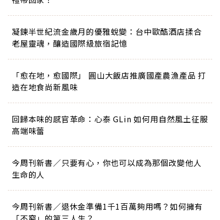
凝鍊半世紀流金歲月的優雅蛻變：台中歐酷酒店揉合
老屋靈魂，釀造國際級旅宿記憶
「愈在地，愈國際」 圓山大飯店推廣國產農漁產品 打
造在地食尚新風味
回歸本味的感官革命：心泰 GLin 如何用自然風土征服
高端味蕾
今周刊新書／只要有心，你也可以成為那個改變他人
生命的人
今周刊新書／退休金準備1千1百萬夠用嗎？如何擁有
「不窮」的第三人生？