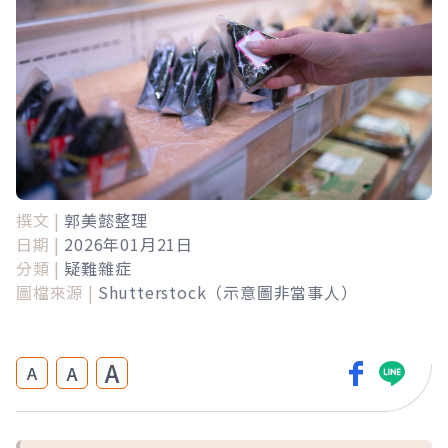
撰文 |
郭美懿整理
日期 |
2026年01月21日
分類 |
疑難雜症
圖檔來源 |
Shutterstock（示意圖非當事人）
A
A
A