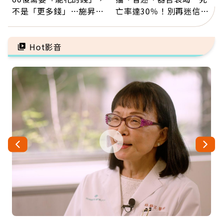
不是「更多錢」…施昇
亡率達30％！別再迷信
輝：退休族最適合這種股
「擦酒精、吃退燒藥」，
票
5招才能真救命
Hot影音