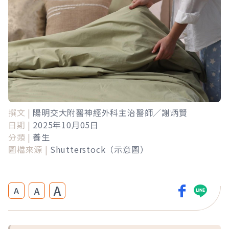
撰文 |
陽明交大附醫神經外科主治醫師／謝炳賢
日期 |
2025年10月05日
分類 |
養生
圖檔來源 |
Shutterstock（示意圖）
A
A
A