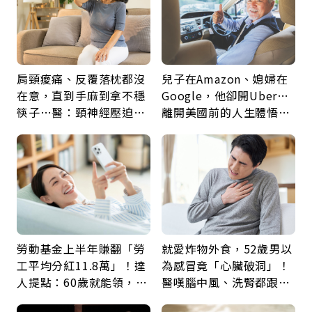
肩頸痠痛、反覆落枕都沒
兒子在Amazon、媳婦在
在意，直到手麻到拿不穩
Google，他卻開Uber…
筷子…醫：頸神經壓迫上
離開美國前的人生體悟：
身，打破固定姿勢才是關
好的壞的都不會永遠
鍵
勞動基金上半年賺翻「勞
就愛炸物外食，52歲男以
工平均分紅11.8萬」！達
為感冒竟「心臟破洞」！
人提點：60歲就能領，重
醫嘆腦中風、洗腎都跟它
新就業還有隱藏版退休金
有關：4警訊是心臟在呼