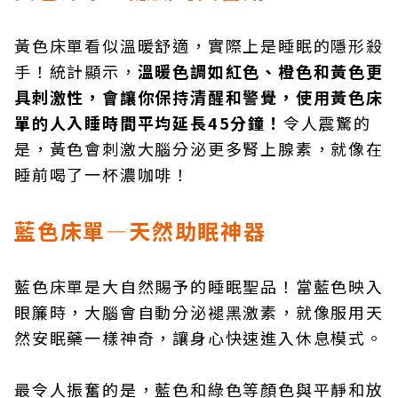
黃色床單看似溫暖舒適，實際上是睡眠的隱形殺
手！統計顯示，
溫暖色調如紅色、橙色和黃色更
具刺激性，會讓你保持清醒和警覺，使用黃色床
單的人入睡時間平均延長
45
分鐘！
令人震驚的
是，黃色會刺激大腦分泌更多腎上腺素，就像在
睡前喝了一杯濃咖啡！
藍色床單—天然助眠神器
藍色床單是大自然賜予的睡眠聖品！當藍色映入
眼簾時，大腦會自動分泌褪黑激素，就像服用天
然安眠藥一樣神奇，讓身心快速進入休息模式。
最令人振奮的是，藍色和綠色等顏色與平靜和放