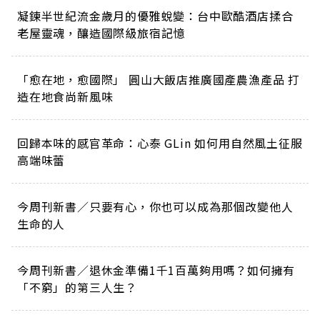
凝鍊半世紀流金歲月的優雅蛻變：台中歐酷酒店揉合
老屋靈魂，釀造國際級旅宿記憶
「愈在地，愈國際」 圓山大飯店推廣國產農漁產品 打
造在地食尚新風味
回歸本味的感官革命：心泰 GLin 如何用自然風土征服
高端味蕾
今周刊新書／只要有心，你也可以成為那個改變他人
生命的人
今周刊新書／退休金準備1千1百萬夠用嗎？如何擁有
「不窮」的第三人生？