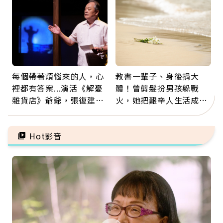
救
每個帶著煩惱來的人，心
教書一輩子、身後捐大
裡都有答案...演活《解憂
體！曾剪髮扮男孩躲戰
雜貨店》爺爺，張復建：
火，她把艱辛人生活成風
放下執著不是認輸，而是
景：生命價值在於成為祝
善待自己
福
Hot影音