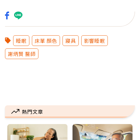
睡眠
床單 顏色
寢具
影響睡眠
謝炳賢 醫師
熱門文章