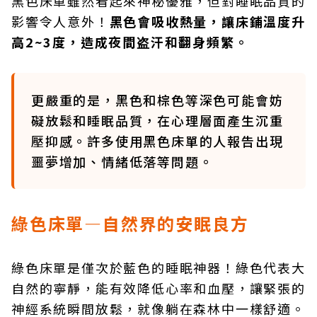
黑色床單雖然看起來神秘優雅，但對睡眠品質的
影響令人意外！
黑色會吸收熱量，讓床鋪溫度升
高
2~3
度，造成夜間盗汗和翻身頻繁。
更嚴重的是，黑色和棕色等深色可能會妨
礙放鬆和睡眠品質，在心理層面產生沉重
壓抑感。許多使用黑色床單的人報告出現
噩夢增加、情緒低落等問題。
綠色床單—自然界的安眠良方
綠色床單是僅次於藍色的睡眠神器！綠色代表大
自然的寧靜，能有效降低心率和血壓，讓緊張的
神經系統瞬間放鬆，就像躺在森林中一樣舒適。