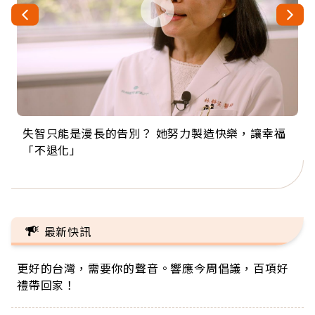
失智只能是漫長的告別？ 她努力製造快樂，讓幸福
來自剛果的巧克力神父 為台灣奉獻36年 「台灣是我
63歲卸矽谷副總、搬回台灣找快樂！「蛋黃哥小
104歲打破金氏世界紀錄 成為全球最年長羽球選
事業巔峰他選擇追夢…黑手阿伯拉小提琴還登上小
「不退化」
的家，我連作夢都講台語！」
丑」走進安養院，逗樂上萬爺奶：退休後才開始真
手，分享長壽的秘密原來是「這個」
巨蛋！連CNN都大讚！
正的人生
最新快訊
更好的台灣，需要你的聲音。響應今周倡議，百項好
禮帶回家！