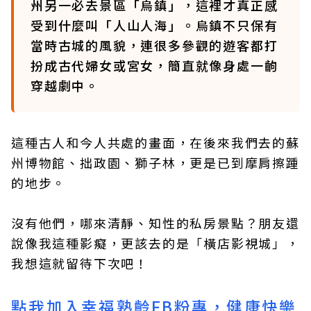
州另一必去景區「烏鎮」，這裡才真正感
受到什麼叫「人山人海」。烏鎮不只保有
當時古城的風貌，連很多參觀的遊客都打
扮成古代婦女或宮女，簡直就像身處一齣
穿越劇中。
這種古人和今人共處的畫面，在後來我們去的蘇
州博物館、拙政園、獅子林，更是已到摩肩擦踵
的地步。
沒有他們，哪來清靜、知性的私房景點？朋友還
說像我這種影癡，更該去的是「橫店影視城」，
我想這就留待下次吧！
點我加入幸福熟齡FB粉專，健康快樂