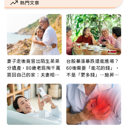
熱門文章
妻子走後竟冒出陌生弟弟
台股暴漲暴跌還能進場？
分遺產，80歲老翁掏千萬
60後需要「能花的錢」，
買回自己的家：夫妻相守
不是「更多錢」…施昇
60年，卻輸給一個名字
輝：退休族最適合這種股
票