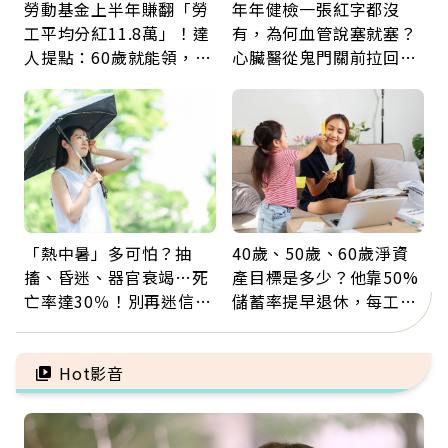
勞動基金上半年賺翻「勞
年年健檢一張紅字都沒
工平均分紅11.8萬」！達
有，為何血管說塞就塞？
人提點：60歲就能領，重
心臟醫從鬼門關前拉回病
新就業還有隱藏版退休金
人：會不會心梗要看對數
字
「熱中暑」多可怕？抽
40歲、50歲、60歲淨資
搐、昏迷、器官衰竭…死
產目標是多少？他靠50%
亡率達30％！別再迷信
儲蓄率提早退休，每工作
「擦酒精、吃退燒藥」，
1年買下1年自由
5招才能真救命
Hot影音