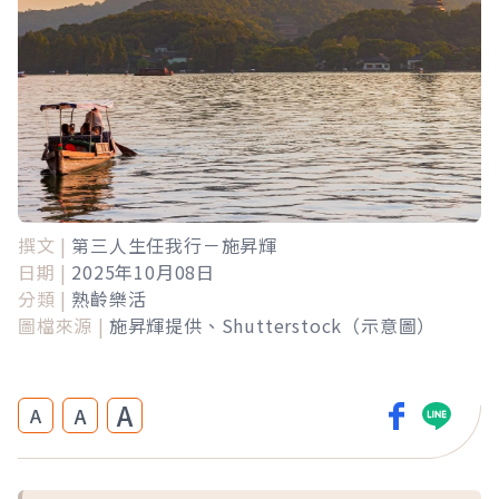
撰文 |
第三人生任我行－施昇輝
日期 |
2025年10月08日
分類 |
熟齡樂活
圖檔來源 |
施昇輝提供、Shutterstock（示意圖）
A
A
A