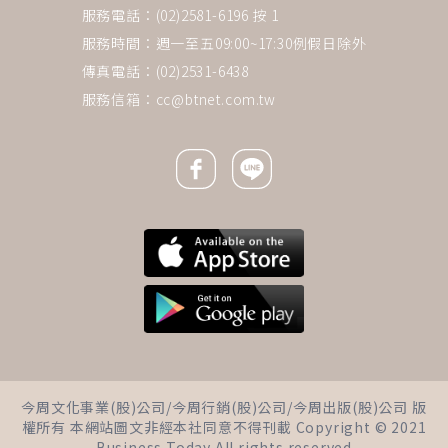
服務電話：(02)2581-6196 按 1
服務時間：週一至五09:00~17:30例假日除外
傳真電話：(02)2531-6438
服務信箱：
cc@btnet.com.tw
Facebook icon
Line icon
下一則 ＋
14天暢遊北歐5國太倉促？施昇
今周文化事業(股)公司/今周行銷(股)公司/今周出版(股)公司 版
輝：老後時間有限「走馬看花」
權所有 本網站圖文非經本社同意不得刊載 Copyright © 2021
也無妨，旅伴對了，旅程就充滿
Business Today All rights reserved