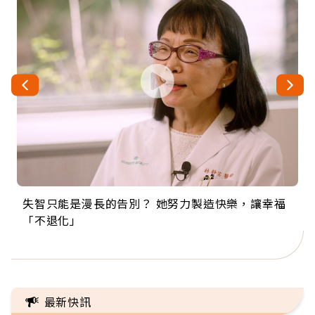
失智只能是漫長的告別？ 她努力製造快樂，讓幸福
來自剛果的巧克力神父 為台灣奉獻36年 「台灣是我
63歲卸矽谷副總、搬回台灣找快樂！「蛋黃哥小
104歲打破金氏世界紀錄 成為全球最年長羽球選
事業巔峰他選擇追夢…黑手阿伯拉小提琴還登上小
「不退化」
的家，我連作夢都講台語！」
丑」走進安養院，逗樂上萬爺奶：退休後才開始真
手，分享長壽的秘密原來是「這個」
巨蛋！連CNN都大讚！
正的人生
最新快訊