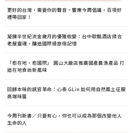
更好的台灣，需要你的聲音。響應今周倡議，百項好
禮帶回家！
凝鍊半世紀流金歲月的優雅蛻變：台中歐酷酒店揉合
老屋靈魂，釀造國際級旅宿記憶
「愈在地，愈國際」 圓山大飯店推廣國產農漁產品 打
造在地食尚新風味
回歸本味的感官革命：心泰 GLin 如何用自然風土征服
高端味蕾
今周刊新書／只要有心，你也可以成為那個改變他人
生命的人