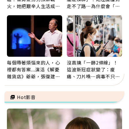
火，她把艱辛人生活成風
走不了路…為什麼會「靜
景：生命價值在於成為祝
脈血栓」？醫示警7種人
福
注意
每個帶著煩惱來的人，心
沒高燒「一篩2條線」！
裡都有答案...演活《解憂
這波新冠症狀變了：痠
雜貨店》爺爺，張復建：
痛、刀片嗓…病毒不只攻
放下執著不是認輸，而是
肺，三高族恐引發全身血
善待自己
管發炎
Hot影音