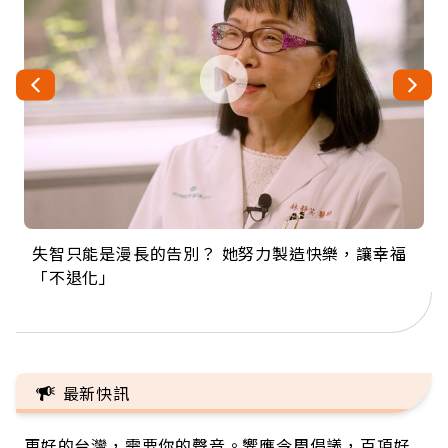
失智只能是漫長的告別？ 她努力製造快樂，讓幸福
來自剛果的巧克力神父 為台灣奉獻36年 「台灣是我
63歲卸矽谷副總、搬回台灣找快樂！「蛋黃哥小
104歲打破金氏世界紀錄 成為全球最年長羽球選
事業巔峰他選擇追夢…黑手阿伯拉小提琴還登上小
「不退化」
的家，我連作夢都講台語！」
丑」走進安養院，逗樂上萬爺奶：退休後才開始真
手，分享長壽的秘密原來是「這個」
巨蛋！連CNN都大讚！
正的人生
最新快訊
更好的台灣，需要你的聲音。響應今周倡議，百項好