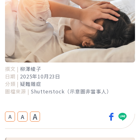
撰文 |
柳澤綾子
日期 |
2025年10月23日
分類 |
疑難雜症
圖檔來源 |
Shutterstock（示意圖非當事人）
A
A
A