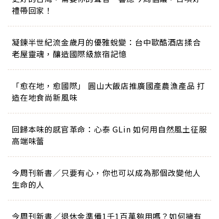
禮帶回家！
凝鍊半世紀流金歲月的優雅蛻變：台中歐酷酒店揉合
老屋靈魂，釀造國際級旅宿記憶
「愈在地，愈國際」 圓山大飯店推廣國產農漁產品 打
造在地食尚新風味
回歸本味的感官革命：心泰 GLin 如何用自然風土征服
高端味蕾
今周刊新書／只要有心，你也可以成為那個改變他人
生命的人
今周刊新書／退休金準備1千1百萬夠用嗎？如何擁有