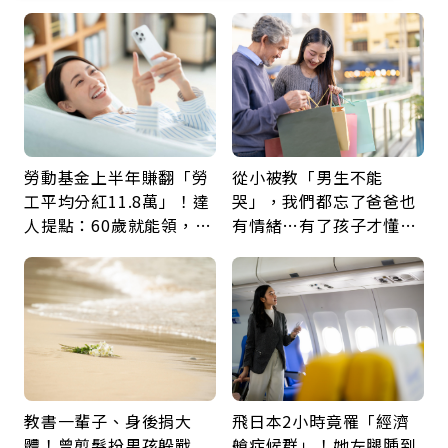
勞動基金上半年賺翻「勞
從小被教「男生不能
工平均分紅11.8萬」！達
哭」，我們都忘了爸爸也
人提點：60歲就能領，重
有情緒…有了孩子才懂：
新就業還有隱藏版退休金
父親節最珍貴禮物是一句
久違的關心
教書一輩子、身後捐大
飛日本2小時竟罹「經濟
體！曾剪髮扮男孩躲戰
艙症候群」！她左腿腫到