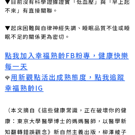
▼目前沒有科學證據證實「低血壓」與「早上起
不來」有直接關聯。
▼起床困難與自律神經失調、睡眠品質不佳或睡
眠不足的關係更為密切。
點我加入幸福熟齡FB粉專，健康快樂
每一天
用新觀點活出成熟態度，點我追蹤
🌹
幸福熟齡IG
（本文摘自《
這些健康常識，正在破壞你的健
康：東京大學醫學博士的媽媽醫師，以醫學新
知翻轉錯誤觀念
》
新自然主義
出版，
柳澤綾子