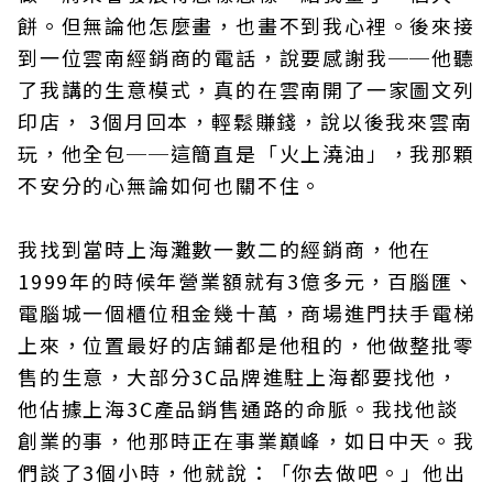
餅。但無論他怎麼畫，也畫不到我心裡。後來接
到一位雲南經銷商的電話，說要感謝我──他聽
了我講的生意模式，真的在雲南開了一家圖文列
印店， 3個月回本，輕鬆賺錢，說以後我來雲南
玩，他全包──這簡直是「火上澆油」，我那顆
不安分的心無論如何也關不住。
我找到當時上海灘數一數二的經銷商，他在
1999年的時候年營業額就有3億多元，百腦匯、
電腦城一個櫃位租金幾十萬，商場進門扶手電梯
上來，位置最好的店鋪都是他租的，他做整批零
售的生意，大部分3C品牌進駐上海都要找他，
他佔據上海3C產品銷售通路的命脈。我找他談
創業的事，他那時正在事業巔峰，如日中天。我
們談了3個小時，他就說：「你去做吧。」他出