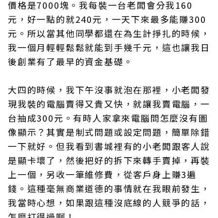
價格是7000塊。我每裝一台老闆會分我160
元，好一點的就240元，一天下來最多能賺300
元。所以當其他同學都還在為生計掙扎的時候，
我一個月輕輕鬆鬆就能到手幾千元，這也讓我日
後創業有了最早的資金基礎。
大四的時候，我下午沒事就泡在那裡，小老闆發
現我裝的電腦賣得又貴又快，就讓我賣電腦，一
台抽成300元。有時人家拿來電腦問怎麼沒有圖
像顯示？其實是制式問題或設定問題，簡單除錯
一下就好。但我看到書城裡有的小老闆跟客人說
是顯卡壞了，然後把好的拆下來轉手賣掉，再裝
上一個，另收一筆維修費，從客戶身上賺3遍
錢。這種毫無商業道德的事情就在我眼前發生，
我當時心想，如果跟這種沒底線的人競爭的話，
怎麼打得過啊！