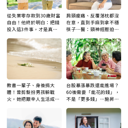
從失業零存款到30歲財富
肩頸痠痛、反覆落枕都沒
自由！他終於明白：把錢
在意，直到手麻到拿不穩
投入這3件事，才是真正
筷子…醫：頸神經壓迫上
留給未來的自己
身，打破固定姿勢才是關
鍵
教書一輩子、身後捐大
台股暴漲暴跌還能進場？
體！曾剪髮扮男孩躲戰
60後需要「能花的錢」，
火，她把艱辛人生活成風
不是「更多錢」…施昇
下一則 ＋
景：生命價值在於成為祝
輝：退休族最適合這種股
50後，人際關係也要斷捨離！丁
福
票
菱娟：朋友「在精不在多」，這
5種人一定要遠離