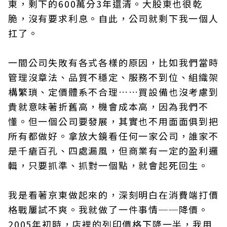
東，剩下的600萬分3年還清。大股東也很乾
脆，沒有要求利息。自此，公司就剩下我一個人
扛了。
一間公司失敗有各式各樣的原因，比如我們當時
管理沒章法、品質不穩定、服務不到位、組織架
構繁瑣、定價體系不合理……買設備也沒考慮到
貴就意味著折舊高，機會成本高，因為我們不
懂。但一個公司要發展，其實也不用面面俱到把
所有都做好。拿放大鏡看任何一家公司，誰家不
是千瘡百孔、四處漏風，但商業有一定的盈利邏
輯，只要抓準、抓對一個點，就會起死回生。
我是看著京東做起來的，深刻明白在消費端打價
格戰屢試不爽。我就做了一件事情──降價。
2005年初時，店裡的列印價格下降一半，我用