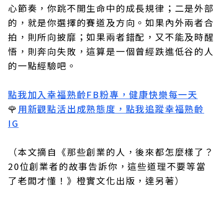
心節奏，你跳不開生命中的成長規律；二是外部
的，就是你選擇的賽道及方向。如果內外兩者合
拍，則所向披靡；如果兩者錯配，又不能及時醒
悟，則奔向失敗，這算是一個曾經跌進低谷的人
的一點經驗吧。
點我加入幸福熟齡FB粉專，健康快樂每一天
🌹
用新觀點活出成熟態度，點我追蹤幸福熟齡
IG
（本文摘自
《那些創業的人，後來都怎麼樣了？
20位創業者的故事告訴你，這些道理不要等當
了老闆才懂！》橙實文化出版，達另著）