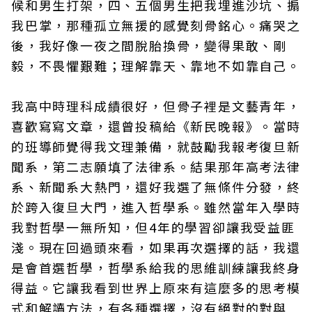
候和男生打架，四、五個男生把我埋進沙坑、搧
我巴掌，那種孤立無援的感覺刻骨銘心。痛哭之
後，我好像一夜之間脫胎換骨，變得果敢、剛
毅，不畏懼艱難；理解靠天、靠地不如靠自己。
我高中時理科成績很好，但骨子裡是文藝青年，
喜歡寫寫文章，還曾投稿給《新民晚報》。當時
的班導師覺得我文理兼備，就鼓勵我報考復旦新
聞系，第二志願填了法律系。結果那年高考法律
系、新聞系大熱門，還好我選了無條件分發，終
於跨入復旦大門，進入哲學系。雖然當年入學時
我對哲學一無所知，但4年的學習卻讓我受益匪
淺。現在回過頭來看，如果再次選擇的話，我還
是會首選哲學，哲學系給我的思維訓練讓我終身
得益。它讓我看到世界上原來有這麼多的思考模
式和解讀方法，有各種選擇，沒有絕對的對與