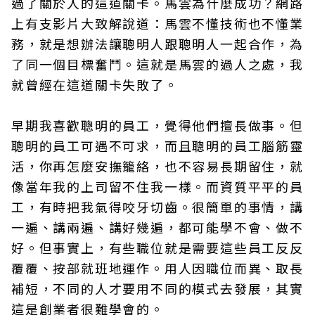
過了關於人的這道關卡。馬雲為什麼成功？網路
上有支影片大致解說道：馬雲不懂技術也不懂業
務，就是想辦法讓聰明人跟聰明人一起合作，為
了同一個目標奮鬥。這就是馬雲的過人之處，我
就曾經在這道關卡失敗了。
早期我喜歡聰明的員工，覺得他們擅長做事。但
聰明的員工可遇不可求，而且聰明的員工腦筋靈
活，你再怎麼安撫籠絡，也不容易長期留住，就
像當年我的上司留不住我一樣。而資質平平的員
工，有時把我氣得咬牙切齒。很簡單的事情，講
一遍、講兩遍、講好幾遍，都可能學不會、做不
好。但事實上，有些職位就是需要這些員工反反
覆覆、按部就班地運作。用人因職位而異、取長
補短，不同的人才要用不同的模式去發展，其實
這是創業者很難學會的。