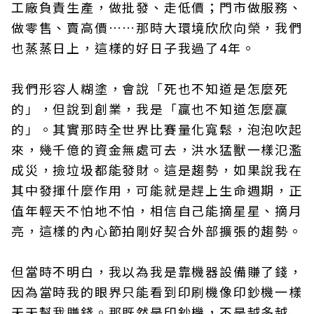
工廠負責生產，做批發、走低價；門市做服務、
做零售、賣高價……那時大環境欣欣向榮，我們
也蒸蒸日上，這樣的好日子我過了4年。
我們形容人糊塗，會說「死也不知道是怎麼死
的」，但說到創業，我是「贏也不知道怎麼贏
的」。其實那時全世界比賽量化寬鬆，泡泡吹起
來，幾千億的資金無處可去，洪水猛獸一樣氾濫
成災，撿垃圾都能發財。這是趨勢，如果說我在
其中發揮什麼作用，可能就是趕上生命週期，正
值年輕天不怕地不怕，相信自己能摘星星、摘月
亮，這樣的內心節拍剛好契合外部擴張的趨勢。
但當時不明白，我以為我是靠機器設備賺了錢，
因為當時我的眼界只能看到印刷機像印鈔機一樣
天天幫我賺錢。那既然是印鈔機，不是越多越