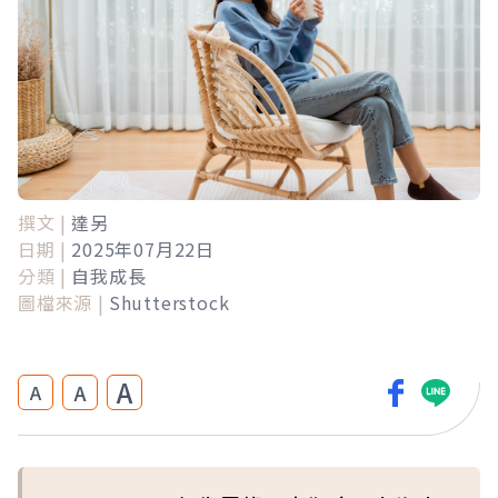
撰文 |
達另
日期 |
2025年07月22日
分類 |
自我成長
圖檔來源 |
Shutterstock
A
A
A