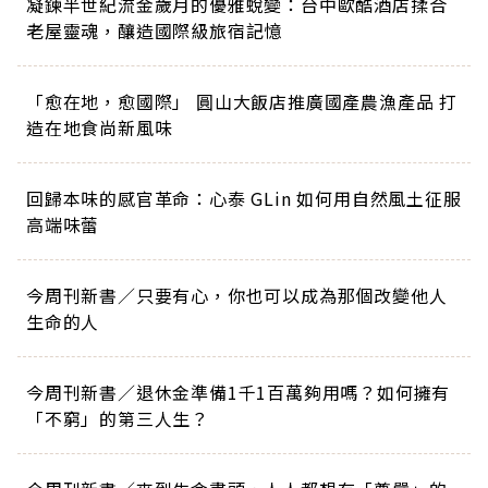
凝鍊半世紀流金歲月的優雅蛻變：台中歐酷酒店揉合
老屋靈魂，釀造國際級旅宿記憶
「愈在地，愈國際」 圓山大飯店推廣國產農漁產品 打
造在地食尚新風味
回歸本味的感官革命：心泰 GLin 如何用自然風土征服
高端味蕾
今周刊新書／只要有心，你也可以成為那個改變他人
生命的人
今周刊新書／退休金準備1千1百萬夠用嗎？如何擁有
「不窮」的第三人生？