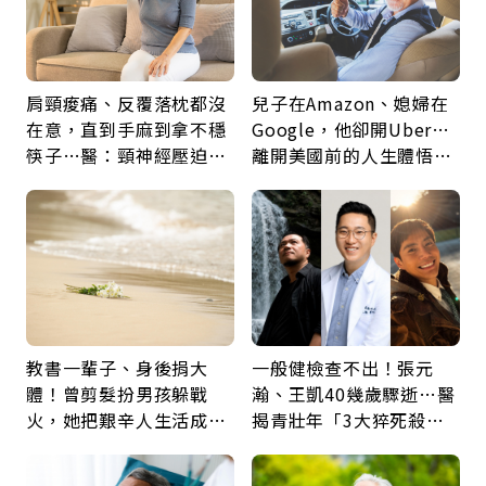
肩頸痠痛、反覆落枕都沒
兒子在Amazon、媳婦在
在意，直到手麻到拿不穩
Google，他卻開Uber…
筷子…醫：頸神經壓迫上
離開美國前的人生體悟：
身，打破固定姿勢才是關
好的壞的都不會永遠
鍵
教書一輩子、身後捐大
一般健檢查不出！張元
體！曾剪髮扮男孩躲戰
瀚、王凱40幾歲驟逝…醫
火，她把艱辛人生活成風
揭青壯年「3大猝死殺
景：生命價值在於成為祝
手」：靠2檢查揪出9成地
福
雷