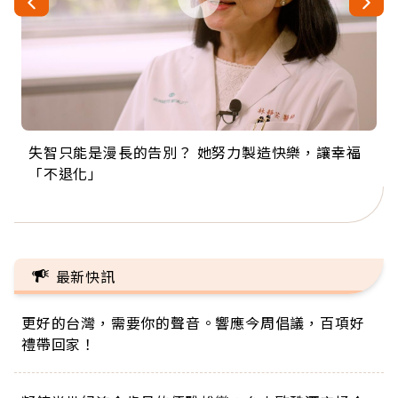
失智只能是漫長的告別？ 她努力製造快樂，讓幸福
來自剛果的巧克力神父 為台灣奉獻36年 「台灣是我
63歲卸矽谷副總、搬回台灣找快樂！「蛋黃哥小
104歲打破金氏世界紀錄 成為全球最年長羽球選
事業巔峰他選擇追夢…黑手阿伯拉小提琴還登上小
「不退化」
的家，我連作夢都講台語！」
丑」走進安養院，逗樂上萬爺奶：退休後才開始真
手，分享長壽的秘密原來是「這個」
巨蛋！連CNN都大讚！
正的人生
最新快訊
更好的台灣，需要你的聲音。響應今周倡議，百項好
禮帶回家！