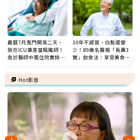
農曆7月鬼門開第二天，
30年不感冒、白髮還變
我在ICU兼差當驅魔師！
少！89歲名醫揭「長壽3
急診醫師中風住院實錄：
寶」飲食法：享受美食不
那些怪物原來叫譫妄
忌口，偶爾也該吃點肉
Hot影音