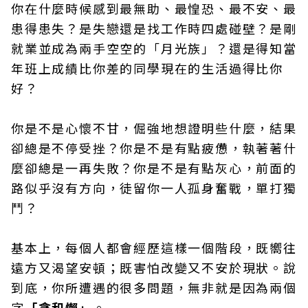
你在什麼時候感到最無助、最惶恐、最不安、最
患得患失？是失戀還是找工作時四處碰壁？是剛
就業並成為兩手空空的「月光族」？還是得知當
年班上成績比你差的同學現在的生活過得比你
好？
你是不是心懷不甘，倔強地想證明些什麼，結果
卻總是不停受挫？你是不是有點疲憊，執著著什
麼卻總是一再失敗？你是不是有點灰心，前面的
路似乎沒有方向，徒留你一人孤身奮戰，單打獨
鬥？
基本上，每個人都會經歷這樣一個階段，既嚮往
遠方又渴望安頓；既害怕改變又不安於現狀。說
到底，你所遭遇的很多問題，無非就是因為兩個
字
「貪和懶」
。