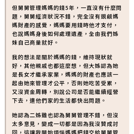
但舅舅管理媽媽的錢5年，一直沒有什麼問
題，舅舅經濟狀況不錯，完全沒有覬覦媽
媽財產的感覺，媽媽要用錢時他才支付，
也說媽媽身後如何處理遺產，全由我們姊
妹自己商量就好。
我的想法是關於媽媽的錢，維持現狀就
好，其他親戚也都這麼想，但大姊認為她
是長女才繼承家業，媽媽的財產也應該一
起由她來管理才公平，否則她吃苦受累，
又沒資金周轉，別說公司是否能繼續經營
下去，連他們家的生活都快出問題。
她認為二姊雖也認為舅舅管理不錯，但沒
太多意見，變成一切都是因為我沒贊成討
回，這讓我開始煩惱媽媽把錢交給舅舅管