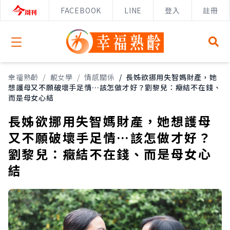
FACEBOOK
LINE
登入
註冊
Open menu
幸福熟齡
/
靚女學
/
情感關係
/
長姊欲挪用失智媽財產，她
想護母又不願破壞手足情…該怎做才好？劉黎兒：癥結不在錢、
而是母女心結
長姊欲挪用失智媽財產，她想護母
又不願破壞手足情…該怎做才好？
劉黎兒：癥結不在錢、而是母女心
結