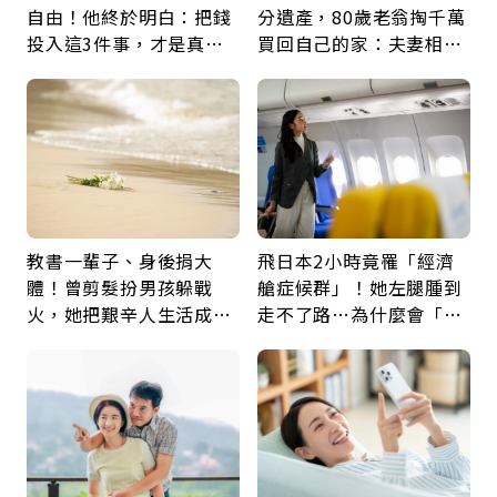
自由！他終於明白：把錢
分遺產，80歲老翁掏千萬
投入這3件事，才是真正
買回自己的家：夫妻相守
留給未來的自己
60年，卻輸給一個名字
教書一輩子、身後捐大
飛日本2小時竟罹「經濟
體！曾剪髮扮男孩躲戰
艙症候群」！她左腿腫到
火，她把艱辛人生活成風
走不了路…為什麼會「靜
景：生命價值在於成為祝
脈血栓」？醫示警7種人
福
注意