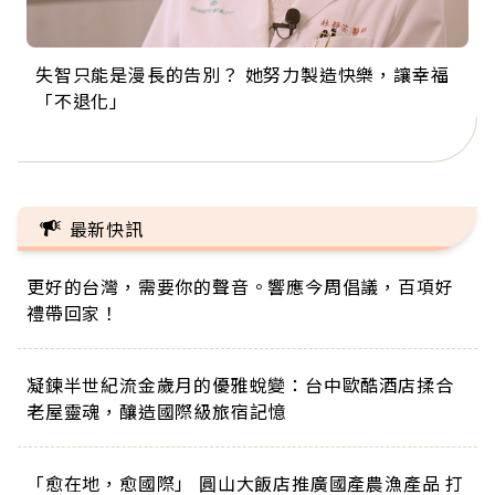
失智只能是漫長的告別？ 她努力製造快樂，讓幸福
來自剛果的巧克力神父 為台灣奉獻36年 「台灣是我
63歲卸矽谷副總、搬回台灣找快樂！「蛋黃哥小
104歲打破金氏世界紀錄 成為全球最年長羽球選
事業巔峰他選擇追夢…黑手阿伯拉小提琴還登上小
「不退化」
的家，我連作夢都講台語！」
丑」走進安養院，逗樂上萬爺奶：退休後才開始真
手，分享長壽的秘密原來是「這個」
巨蛋！連CNN都大讚！
正的人生
最新快訊
更好的台灣，需要你的聲音。響應今周倡議，百項好
禮帶回家！
凝鍊半世紀流金歲月的優雅蛻變：台中歐酷酒店揉合
老屋靈魂，釀造國際級旅宿記憶
「愈在地，愈國際」 圓山大飯店推廣國產農漁產品 打