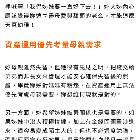
裡喊著「我們姊妹要一直好下去！」妳大姊內心
應該覺得妳這享盡母愛與甜頭的老么，才能這麼
天真幼稚！
資產運用優先考量母親需求
妳母親雖然失智，但她很有先見之明，把錢交給
弟弟而非長女來管理才能安心確保失智後的照
護，畢竟妳姊對媽媽有積怨，在資產運用上無法
優先考慮母親需要，妳想維持現狀是對的。
另一方面，妳希望姊妹維繫關係也是需要的，如
果姊妹中沒人積極拉攏，加上有金錢問題牽涉進
來，很容易變成陌生人的！但也不必過度勉強，
否則反而會有反效果。畢竟妳們有血緣且一起長