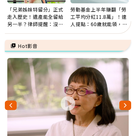
「兄弟姊妹特留分」正式
勞動基金上半年賺翻「勞
走入歷史！遺產能全留給
工平均分紅11.8萬」！達
另一半？律師提醒：沒做
人提點：60歲就能領，重
「1件事」照樣白忙
新就業還有隱藏版退休金
Hot影音