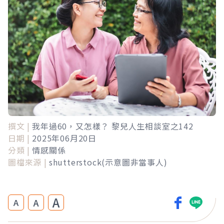
撰文 |
我年過60，又怎樣？ 黎兒人生相談室之142
日期 |
2025年06月20日
分類 |
情感關係
圖檔來源 |
shutterstock(示意圖非當事人)
A
A
A