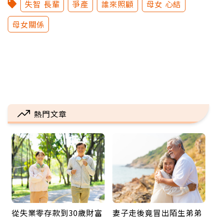
失智 長輩
爭產
誰來照顧
母女 心結
母女關係
熱門文章
從失業零存款到30歲財富
妻子走後竟冒出陌生弟弟