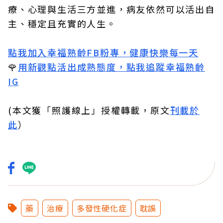
療、心理與生活三方並進，病友依然可以活出自
主、穩定且充實的人生。
點我加入幸福熟齡FB粉專，健康快樂每一天
🌹
用新觀點活出成熟態度，點我追蹤幸福熟齡
IG
(本文獲「照護線上」授權轉載，原文
刊載於
此
）
藥
治療
多發性硬化症
耽誤