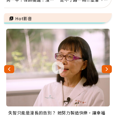
「1件事」照樣白忙
脈血栓」？醫示警7種人
注意
Hot影音
失智只能是漫長的告別？ 她努力製造快樂，讓幸福
來自剛果的巧克力神父 為台灣奉獻36年 「台灣是我
63歲卸矽谷副總、搬回台灣找快樂！「蛋黃哥小
104歲打破金氏世界紀錄 成為全球最年長羽球選
事業巔峰他選擇追夢…黑手阿伯拉小提琴還登上小