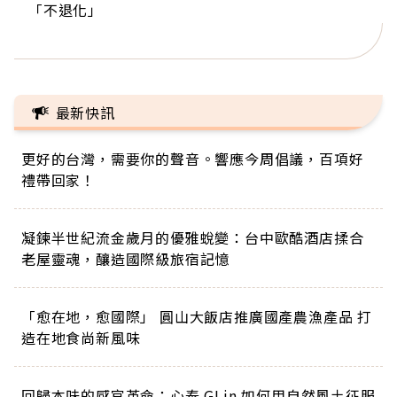
「不退化」
的家，我連作夢都講台語！」
丑」走進安養院，逗樂上萬爺奶：退休後才開始真
手，分享長壽的秘密原來是「這個」
巨蛋！連CNN都大讚！
正的人生
最新快訊
更好的台灣，需要你的聲音。響應今周倡議，百項好
禮帶回家！
凝鍊半世紀流金歲月的優雅蛻變：台中歐酷酒店揉合
老屋靈魂，釀造國際級旅宿記憶
「愈在地，愈國際」 圓山大飯店推廣國產農漁產品 打
造在地食尚新風味
回歸本味的感官革命：心泰 GLin 如何用自然風土征服