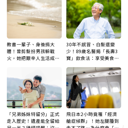
鍵
教書一輩子、身後捐大
30年不感冒、白髮還變
體！曾剪髮扮男孩躲戰
少！89歲名醫揭「長壽3
火，她把艱辛人生活成風
寶」飲食法：享受美食不
景：生命價值在於成為祝
忌口，偶爾也該吃點肉
福
「兄弟姊妹特留分」正式
飛日本2小時竟罹「經濟
走入歷史！遺產能全留給
艙症候群」！她左腿腫到
另一半？律師提醒：沒做
走不了路…為什麼會「靜