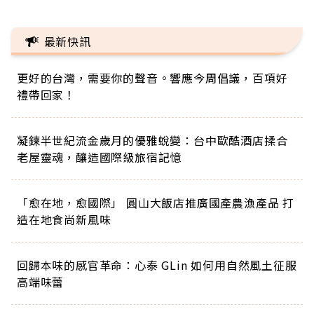
最新快訊
更好的台灣，需要你的聲音。響應今周倡議，百項好
禮帶回家！
凝鍊半世紀流金歲月的優雅蛻變：台中歐酷酒店揉合
老屋靈魂，釀造國際級旅宿記憶
「愈在地，愈國際」 圓山大飯店推廣國產農漁產品 打
造在地食尚新風味
回歸本味的感官革命：心泰 GLin 如何用自然風土征服
高端味蕾