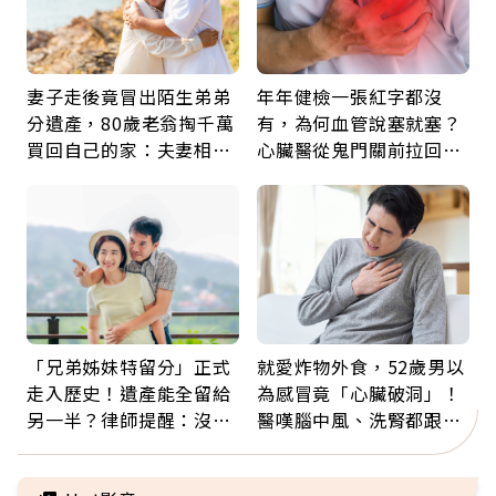
妻子走後竟冒出陌生弟弟
年年健檢一張紅字都沒
分遺產，80歲老翁掏千萬
有，為何血管說塞就塞？
買回自己的家：夫妻相守
心臟醫從鬼門關前拉回病
60年，卻輸給一個名字
人：會不會心梗要看對數
字
「兄弟姊妹特留分」正式
就愛炸物外食，52歲男以
走入歷史！遺產能全留給
為感冒竟「心臟破洞」！
另一半？律師提醒：沒做
醫嘆腦中風、洗腎都跟它
「1件事」照樣白忙
有關：4警訊是心臟在呼
救