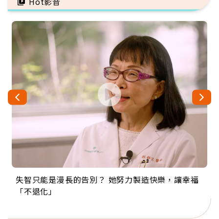
Hot影音
失智只能是漫長的告別？ 她努力製造快樂，讓幸福
來自剛果的巧克力神父 為台灣奉獻36年 「台灣是我
63歲卸矽谷副總、搬回台灣找快樂！「蛋黃哥小
104歲打破金氏世界紀錄 成為全球最年長羽球選
事業巔峰他選擇追夢…黑手阿伯拉小提琴還登上小
「不退化」
的家，我連作夢都講台語！」
丑」走進安養院，逗樂上萬爺奶：退休後才開始真
手，分享長壽的秘密原來是「這個」
巨蛋！連CNN都大讚！
正的人生