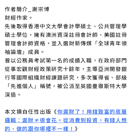
作者簡介_謝宗博
財經作家。
先後取得香港中文大學會計學碩士、公共管理學
碩士學位，擁有澳洲資深註冊會計師、美國註冊
管理會計師資格，並入選財新傳媒「全球青年領
袖論壇」成員。
曾以公務員考試第一名的成績入職，在政府部門
從事宏觀財經政策研究十餘年，主導亞洲開發銀
行等國際組織財經課題研究，多次獲得省、部級
「先進個人」稱號，被公派至英國曼徹斯特大學
深造。
本文摘自任性出版《
你漏財了！用錢致富的底層
邏輯：漏財≠很會花。從消費到投資，有錢人想
的、做的跟你哪裡不一樣！
》