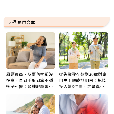
熱門文章
肩頸痠痛、反覆落枕都沒
從失業零存款到30歲財富
在意，直到手麻到拿不穩
自由！他終於明白：把錢
筷子…醫：頸神經壓迫上
投入這3件事，才是真正
身，打破固定姿勢才是關
留給未來的自己
鍵