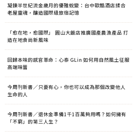
凝鍊半世紀流金歲月的優雅蛻變：台中歐酷酒店揉合
老屋靈魂，釀造國際級旅宿記憶
「愈在地，愈國際」 圓山大飯店推廣國產農漁產品 打
造在地食尚新風味
回歸本味的感官革命：心泰 GLin 如何用自然風土征服
高端味蕾
今周刊新書／只要有心，你也可以成為那個改變他人
生命的人
今周刊新書／退休金準備1千1百萬夠用嗎？如何擁有
「不窮」的第三人生？