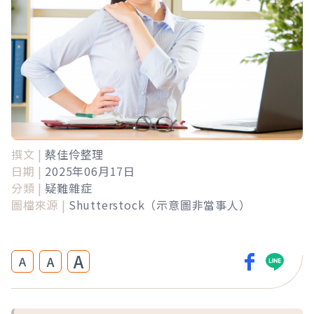
撰文 |
蔡佳伶整理
日期 |
2025年06月17日
分類 |
疑難雜症
圖檔來源 |
Shutterstock（示意圖非當事人）
A
A
A