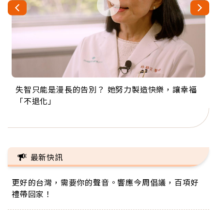
失智只能是漫長的告別？ 她努力製造快樂，讓幸福
來自剛果的巧克力神父 為台灣奉獻36年 「台灣是我
63歲卸矽谷副總、搬回台灣找快樂！「蛋黃哥小
104歲打破金氏世界紀錄 成為全球最年長羽球選
事業巔峰他選擇追夢…黑手阿伯拉小提琴還登上小
「不退化」
的家，我連作夢都講台語！」
丑」走進安養院，逗樂上萬爺奶：退休後才開始真
手，分享長壽的秘密原來是「這個」
巨蛋！連CNN都大讚！
正的人生
最新快訊
更好的台灣，需要你的聲音。響應今周倡議，百項好
禮帶回家！