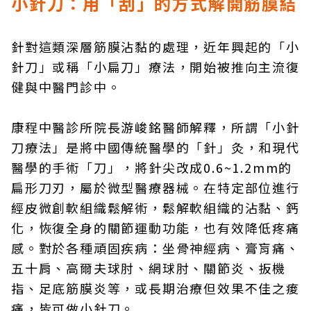
小針刀：用「刮」的方式解開筋膜結
針對這類深層筋膜沾黏的處理，近年興起的「小
針刀」或稱「小扁刀」療法，開始被推向主流復
健與中醫門診中。
康程中醫診所院長游峻銘醫師解釋，所謂「小針
刀療法」是將中國傳統醫學的「針」灸，和現代
醫學的手術「刀」，將針尖改成0.6~1.2mm的
扁形刀刃，屬於微型醫療器械。在特定部位進行
經皮微創軟組織鬆解術，鬆解軟組織的沾黏、鈣
化，恢復全身的關節運動功能，也有效降低疼痛
感。對於各種頑固疾病：坐骨神經病、膏肓痛、
五十肩、高爾夫球肘、網球肘、關節炎、扳機
指、足底筋膜炎等，或長期治療但效果不佳之痠
痛，皆可做小針刀。