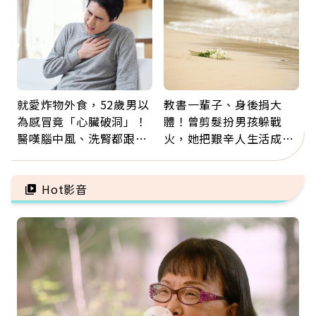
字
就愛炸物外食，52歲男以
教書一輩子、身後捐大
為感冒竟「心臟破洞」！
體！曾剪髮扮男孩躲戰
醫嘆腦中風、洗腎都跟它
火，她把艱辛人生活成風
有關：4警訊是心臟在呼
景：生命價值在於成為祝
救
福
Hot影音