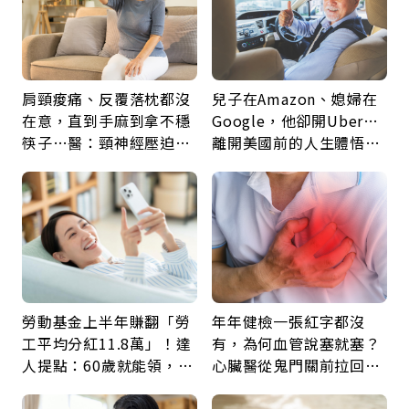
肩頸痠痛、反覆落枕都沒
兒子在Amazon、媳婦在
在意，直到手麻到拿不穩
Google，他卻開Uber…
筷子…醫：頸神經壓迫上
離開美國前的人生體悟：
身，打破固定姿勢才是關
好的壞的都不會永遠
鍵
勞動基金上半年賺翻「勞
年年健檢一張紅字都沒
工平均分紅11.8萬」！達
有，為何血管說塞就塞？
人提點：60歲就能領，重
心臟醫從鬼門關前拉回病
新就業還有隱藏版退休金
人：會不會心梗要看對數