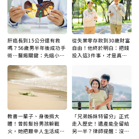
肝癌長到15公分還有救
從失業零存款到30歲財富
嗎？56歲男半年後成功手
自由！他終於明白：把錢
術…醫揭關鍵：先縮小腫
投入這3件事，才是真正
瘤再談根治
留給未來的自己
教書一輩子、身後捐大
「兄弟姊妹特留分」正式
體！曾剪髮扮男孩躲戰
走入歷史！遺產能全留給
火，她把艱辛人生活成風
另一半？律師提醒：沒做
景：生命價值在於成為祝
「1件事」照樣白忙