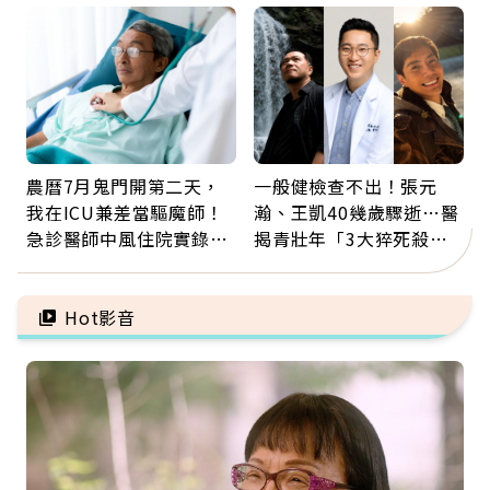
福
農曆7月鬼門開第二天，
一般健檢查不出！張元
我在ICU兼差當驅魔師！
瀚、王凱40幾歲驟逝…醫
急診醫師中風住院實錄：
揭青壯年「3大猝死殺
那些怪物原來叫譫妄
手」：靠2檢查揪出9成地
雷
Hot影音