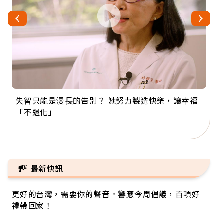
失智只能是漫長的告別？ 她努力製造快樂，讓幸福
來自剛果的巧克力神父 為台灣奉獻36年 「台灣是我
63歲卸矽谷副總、搬回台灣找快樂！「蛋黃哥小
104歲打破金氏世界紀錄 成為全球最年長羽球選
事業巔峰他選擇追夢…黑手阿伯拉小提琴還登上小
「不退化」
的家，我連作夢都講台語！」
丑」走進安養院，逗樂上萬爺奶：退休後才開始真
手，分享長壽的秘密原來是「這個」
巨蛋！連CNN都大讚！
正的人生
最新快訊
更好的台灣，需要你的聲音。響應今周倡議，百項好
禮帶回家！