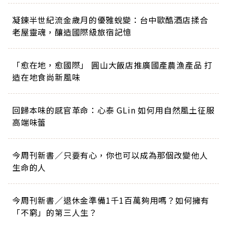
凝鍊半世紀流金歲月的優雅蛻變：台中歐酷酒店揉合
老屋靈魂，釀造國際級旅宿記憶
「愈在地，愈國際」 圓山大飯店推廣國產農漁產品 打
造在地食尚新風味
回歸本味的感官革命：心泰 GLin 如何用自然風土征服
高端味蕾
今周刊新書／只要有心，你也可以成為那個改變他人
生命的人
今周刊新書／退休金準備1千1百萬夠用嗎？如何擁有
「不窮」的第三人生？