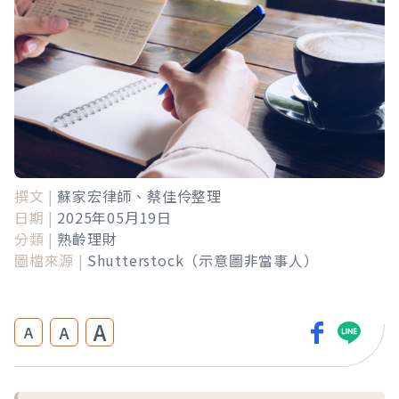
撰文 |
蘇家宏律師、蔡佳伶整理
日期 |
2025年05月19日
分類 |
熟齡理財
圖檔來源 |
Shutterstock（示意圖非當事人）
A
A
A