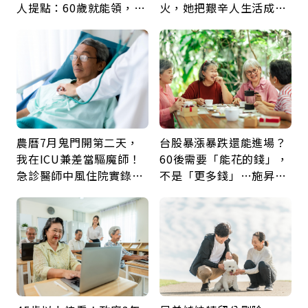
人提點：60歲就能領，重
火，她把艱辛人生活成風
新就業還有隱藏版退休金
景：生命價值在於成為祝
福
農曆7月鬼門開第二天，
台股暴漲暴跌還能進場？
我在ICU兼差當驅魔師！
60後需要「能花的錢」，
急診醫師中風住院實錄：
不是「更多錢」…施昇
那些怪物原來叫譫妄
輝：退休族最適合這種股
票