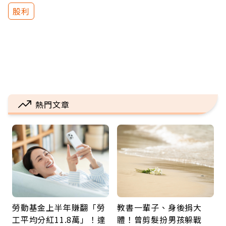
股利
熱門文章
勞動基金上半年賺翻「勞
教書一輩子、身後捐大
工平均分紅11.8萬」！達
體！曾剪髮扮男孩躲戰