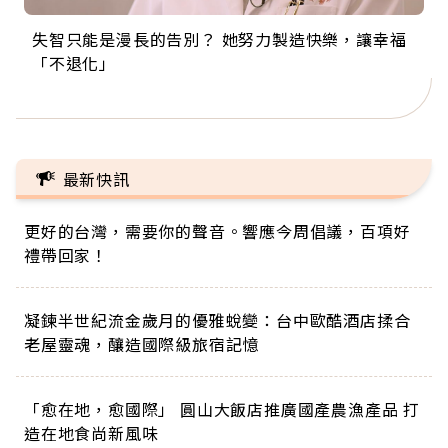
失智只能是漫長的告別？ 她努力製造快樂，讓幸福
來自剛果的巧克力神父 為台灣奉獻36年 「台灣是我
63歲卸矽谷副總、搬回台灣找快樂！「蛋黃哥小
104歲打破金氏世界紀錄 成為全球最年長羽球選
事業巔峰他選擇追夢…黑手阿伯拉小提琴還登上小
「不退化」
的家，我連作夢都講台語！」
丑」走進安養院，逗樂上萬爺奶：退休後才開始真
手，分享長壽的秘密原來是「這個」
巨蛋！連CNN都大讚！
正的人生
最新快訊
更好的台灣，需要你的聲音。響應今周倡議，百項好
禮帶回家！
凝鍊半世紀流金歲月的優雅蛻變：台中歐酷酒店揉合
老屋靈魂，釀造國際級旅宿記憶
「愈在地，愈國際」 圓山大飯店推廣國產農漁產品 打
造在地食尚新風味