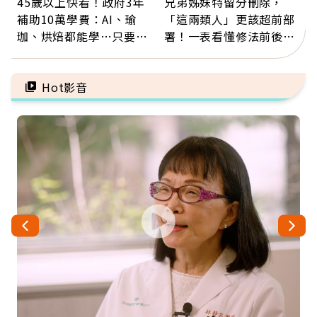
45歲以上快看！政府3年
兄弟姊妹特留分刪除，
補助10萬學費：AI、瑜
「這兩類人」更該超前部
珈、烘焙都能學…只要願
署！一表看懂修法前後差
意開始，永遠不嫌晚
異：沒留遺囑手足反而分
更多
Hot影音